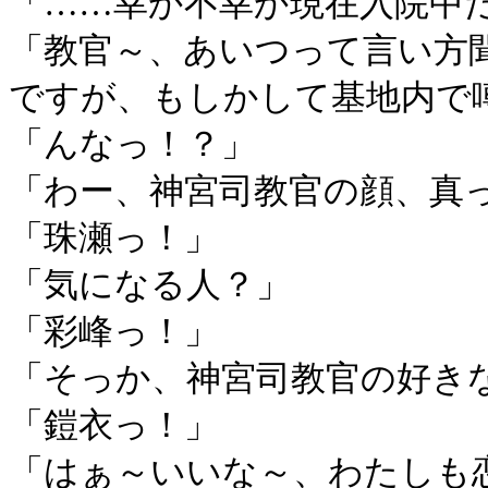
「……幸か不幸か現在入院中
「教官～、あいつって言い方
ですが、もしかして基地内で
「んなっ！？」
「わー、神宮司教官の顔、真
「珠瀬っ！」
「気になる人？」
「彩峰っ！」
「そっか、神宮司教官の好き
「鎧衣っ！」
「はぁ～いいな～、わたしも