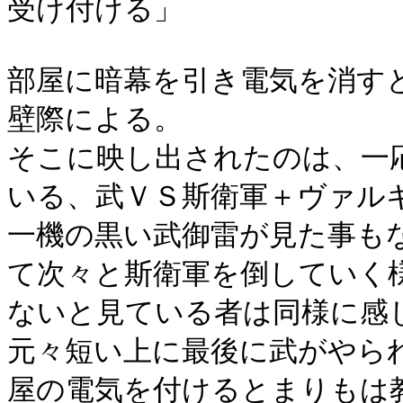
受け付ける」
部屋に暗幕を引き電気を消す
壁際による。
そこに映し出されたのは、一
いる、武ＶＳ斯衛軍＋ヴァル
一機の黒い武御雷が見た事も
て次々と斯衛軍を倒していく
ないと見ている者は同様に感
元々短い上に最後に武がやら
屋の電気を付けるとまりもは