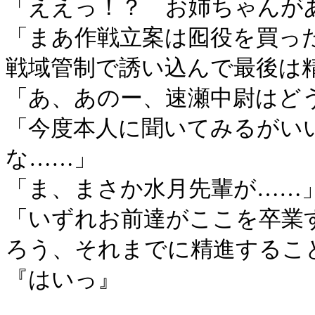
「ええっ！？ お姉ちゃんが
「まあ作戦立案は囮役を買っ
戦域管制で誘い込んで最後は
「あ、あのー、速瀬中尉はど
「今度本人に聞いてみるがい
な……」
「ま、まさか水月先輩が……
「いずれお前達がここを卒業
ろう、それまでに精進するこ
『はいっ』