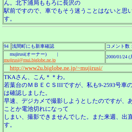
ん。北下浦局ももろに長沢の
駅前ですので、車でもそう迷うことはないと思
す。
94
浅間町にも新車確認
コメント数
mujirusi(オーナー) |
2000/01/24 (
mujirusi@mui.biglobe.ne.jp
http://www2u.biglobe.ne.jp/~mujirusi/
TKAさん、こん＊＊わ。
若葉台のＭＢＥＣＳIIIですが、私も9-2593号車
は確認しました。
早速、デジカメで撮影しようとしたのですが、
ことか電池切れになって
しまい、撮影できませんでした。また来週、出
す。