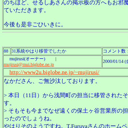
のちほど、せるしあさんの掲示板の方へもお邪
ていただきます。
今後も是非ごひいきに。
88
31系統やはり移管でしたか
コメント数
mujirusi(オーナー) |
2000/01/14 (
mujirusi@mui.biglobe.ne.jp
http://www2u.biglobe.ne.jp/~mujirusi/
なかださん、ご無沙汰しております。
> 本日（11日）から浅間町の担当に移管された
す。
> そもそも今までなぜ遠くの保土ヶ谷営業所の
ったのでしょうね。
やはりそのようですね。T.Furuyaさんのホーム