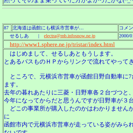
黙ってそのまま乗っていた方がよかったかな(^_^;
87
北海道は函館にも横浜市営車が…
コメン
せるしあ |
electra@mb.infosnow.ne.jp
2000/0
http://www1.sphere.ne.jp/tristar/index.html
はじめまして、せるしあともうします。
とあるバスものＨＰからリンクで流れてやって
ところで、元横浜市営車が函館日野自動車に7
ます。
去年の暮れあたりに三菱・日野車各２台づつと
今年になってからだと思うんですが日野車が３
どこの事業所が購入したのかはわかりません
に
函館市内で元横浜市営車が走っている姿がみら
ないです。