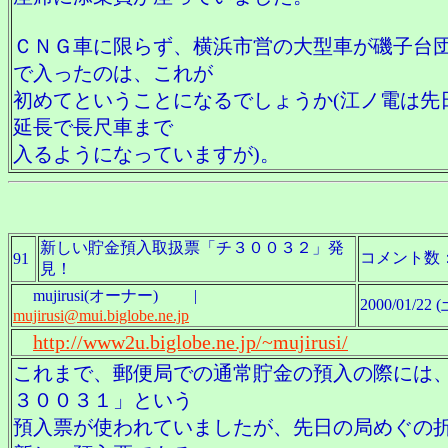
ＣＮＧ車に限らず、横浜市営の大型車が磯子台
で入ったのは、これが
初めてということになるでしょうか(江ノ電は先
延長で長尺車まで
入るようになっていますが)。
新しい貯金預入取扱票「チ３００３２」発
コメント数
91
見！
mujirusi(オーナー) |
2000/01/22 (
mujirusi@mui.biglobe.ne.jp
http://www2u.biglobe.ne.jp/~mujirusi/
これまで、郵便局での通常貯金の預入の際には
３００３１」という
預入票が使われていましたが、先日の局めぐの