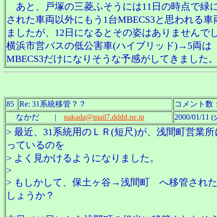
あと、戸塚の三菱ふそうには11日の時点で緑
された車両以外にもう1台MBECS3と思われる車
ましたが、12日になるとその姿はありませんで
横浜市営バスの低公害車(ハイブリッド)→5両は
MBECS3だけになりそうな予感がしてきました
85
Re: 31系統移管？？
コメント数
なかだ |
nakada@mail7.dddd.ne.jp
2000/01/11 (
> 最近、31系統用のＬＲ(短尺)が、浅間町営業
っているのを
> よく見かけるようになりました。
>
> もしかして、保土ヶ谷→浅間町 へ移管され
しょうか？