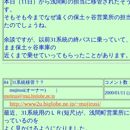
本日（11日）から浅間町の担当に移管されたそ
す。
そもそも今までなぜ遠くの保土ヶ谷営業所の担
たのでしょうね。
余談ですが、以前31系統の終バスに乗っていて
まま保土ヶ谷車庫の
近くまで乗せていってもらったことがあります
84
31系統移管？？
コメント数
mujirusi(オーナー) |
2000/01/11 (
mujirusi@mui.biglobe.ne.jp
http://www2u.biglobe.ne.jp/~mujirusi/
最近、31系統用のＬＲ(短尺)が、浅間町営業所
っているのを
よく見かけるようになりました。