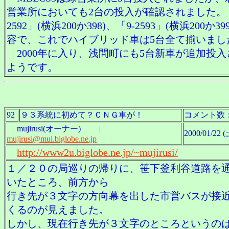
営業所においても2台の投入が確認されました。「
2592」(横浜200か398)、「9-2593」(横浜200か39
容で、これでハイブリッド車は5台全て揃いまし
2000年に入り、浅間町にも5台新車が追加投入
ようです。
92
９３系統に初めて？ＣＮＧ車が！
コメント数
mujirusi(オーナー) |
2000/01/22 (
mujirusi@mui.biglobe.ne.jp
http://www2u.biglobe.ne.jp/~mujirusi/
１／２０の局巡りの帰りに、笹下釜利谷道路を
いたところ、前方から
行き先が３文字の方向幕を出した市営バスが接
くるのが見えました。
しかし、現在行き先が３文字のところというの