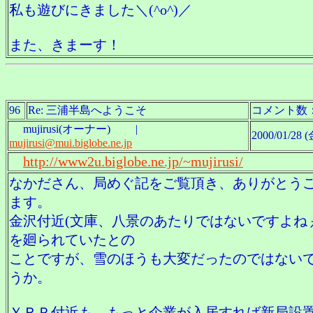
私も遊びにきました＼(^o^)／
また、きまーす！
96
Re: 三浦半島へようこそ
コメント数
mujirusi(オーナー) |
2000/01/28 (
mujirusi@mui.biglobe.ne.jp
http://www2u.biglobe.ne.jp/~mujirusi/
なかださん、局めぐ記をご覧頂き、ありがとう
ます。
金沢付近(文庫、八景のあたりではないですよねぇ^
を廻られていたとの
ことですが、雪のほうも大変だったのではない
うか。
ＹＲＰ付近も、もっと企業が入居すれば新局設