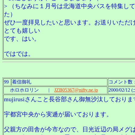
> （ちなみに１月号は北海道中央バスを特集し
た）
ぜひ一度拝見したいと思います。お送りいただ
とても嬉しい
です、はい。
ではでは。
99
着信御礼
コメント数
ホロホロリン |
JZB05367@nifty.ne.jp
2000/02/12 (
mujirusiさんこと長谷部さん御無沙汰しておりま
宇都宮中央から実逓が届いております。
父親方の田舎が今市なので、日光近辺の局メグ