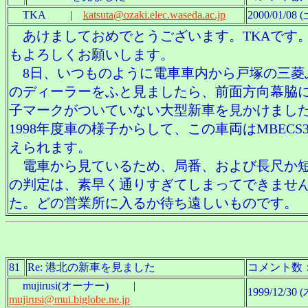
TKA |
katsuta@ozaki.elec.waseda.ac.jp
2000/01/08 (
あけましておめでとうございます。TKAです
もよろしくお願いします。
8日、いつものように電車車内から戸塚の三菱
のディーラーをふと見ましたら、前面方向幕脇
子マークがついていない大型新車を見かけまし
1998年度車の様子からして、この車両はMBECS
えられます。
電車から見ているため、局番、および長尺か
の判定は、素早く通りすぎてしまってできませ
た。どの営業所に入るか待ち遠しいものです。
81
Re: 港北の新車を見ました
コメント数
mujirusi(オーナー) |
1999/12/30 (
mujirusi@mui.biglobe.ne.jp