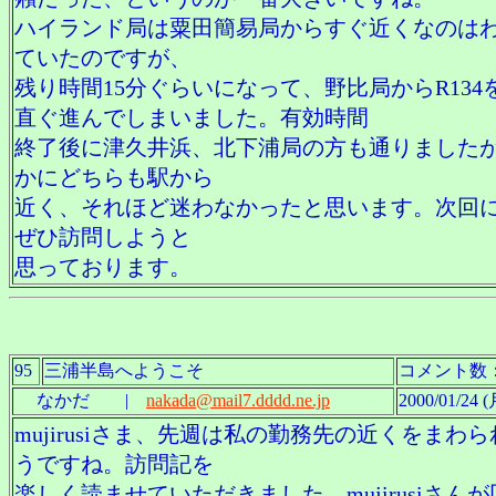
ハイランド局は粟田簡易局からすぐ近くなのは
ていたのですが、
残り時間15分ぐらいになって、野比局からR134
直ぐ進んでしまいました。有効時間
終了後に津久井浜、北下浦局の方も通りました
かにどちらも駅から
近く、それほど迷わなかったと思います。次回
ぜひ訪問しようと
思っております。
95
三浦半島へようこそ
コメント数
なかだ |
nakada@mail7.dddd.ne.jp
2000/01/24 (
mujirusiさま、先週は私の勤務先の近くをまわ
うですね。訪問記を
楽しく読ませていただきました。mujirusiさん