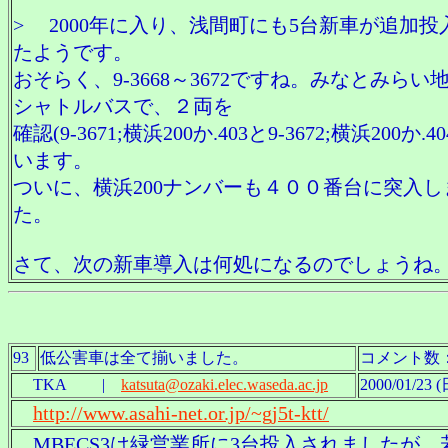
> 2000年に入り、浅間町にも5台新車が追加投
たようです。
おそらく、9-3668～3672ですね。みなとみらい
シャトルバスで、２両を
確認(9-3671;横浜200か.403と9-3672;横浜200か.4
います。
ついに、横浜200ナンバーも４００番台に突入し
た。
さて、次の新車導入は何処になるのでしょうね
93
低公害車は全て揃いました。
コメント数
TKA |
katsuta@ozaki.elec.waseda.ac.jp
2000/01/23 (
http://www.asahi-net.or.jp/~gj5t-ktt/
MBECS3は緑営業所に3台投入されましたが、