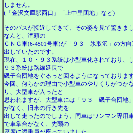
しません。
(「金沢文庫駅西口」「上中里団地」など)
そのバスが接近してきて、その姿を見て驚きま
なんと、滝頭の
ＣＮＧ車(6-4501号車)が「９３ 氷取沢」の方
出していたのです。
現在、１０・９３系統は小型車化されており、
９３系統は路線延長で
磯子台団地をぐるっと回るようになっておりま
今回、何らかの理由で小型車のやりくりがつか
り、大型車が入ったと
思われますが、大型車には「９３ 磯子台団地
がなく、旧来の行き先を
出して走ったのでしょう。同車はワンマン専用
で車掌台がなく、先頭の
座席に添乗員が座っていました。