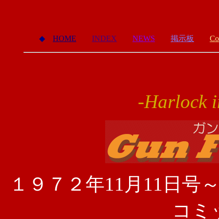
◆
HOME
INDEX
NEWS
掲示板
Co
-Harlock 
１９７２年11月11日号
コミ