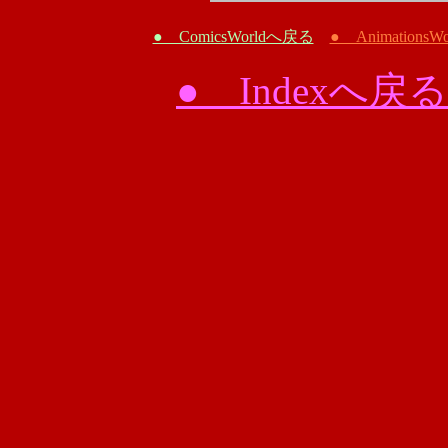
● ComicsWorldへ戻る
● Animations
● Indexへ戻る