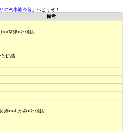
サの汽車旅今昔
」へどうぞ！
備考
り><草津>と併結
>と併結
<羽越><もがみ>と併結