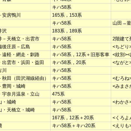
キハ58系
－安房鴨川
165系，153系
キハ58系
山田→
井沢
183系，189系
井－天橋立・出雲市
キハ58系
2階建て
備後庄原－広島
キハ58系
<ちどり
－遠軽・網走・釧路
キハ58系，12系＋旧形客車
<紋別>
・出雲市・浜田・益田
キハ58系，20系
<ながと
古川
キハ58系
－秋田（田沢湖線経由）
キハ58系
<むろね
－豊岡・城崎
キハ58系
<みまさ
・宇奈月温泉・立山
475系
山・城崎
キハ58系
<わかさ
山・天橋立・城崎
キハ58系
167系，12系＋20系
<くろよ
蘭
キハ58系＋キハ20系
<えりも