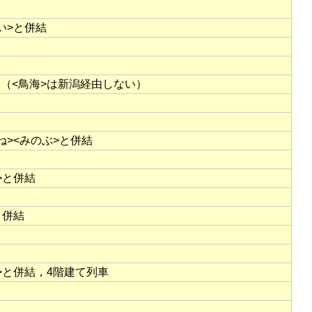
い>と併結
（<鳥海>は新潟経由しない）
ね><みのぶ>と併結
>と併結
と併結
>と併結，4階建て列車