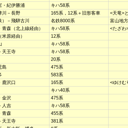
宮・紀伊勝浦
キハ58系
津川－長野
165系，12系＋旧形客車
<天竜>
鉄）－飛騨古川
名鉄8000系
富山地
・青森（北上線経由）
キハ58系
<たざわ
（米原経由）
12系
山
キハ58系
－天王寺
キハ58系
20系
児島
475系
多
583系
・鹿沢口
165系
<ゆけむ
キハ40系
・金沢
475系
－人吉
キハ58系
・青森
455系
－天王寺
381系