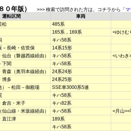
９８０年版）
>>> 検索で訪問された方は、コチラから「
マ
運転区間
車両
若松
485系
165系，169系
<ゆけむ
潟
キハ58系
阪－長崎・佐世保
14系15形
・仙台（磐越西線経由）
キハ58系
<いわき
－下関
キハ58系
・青森（奥羽本線経由）
24系24形
・博多
24系25形
急）－松田－御殿場
SSE車3000系5連
院
キハ58系
・倉吉・米子
キハ82系
（仙山線・米坂線経由）
キハ58系
<月山>
・直江津
189系
キハ58系