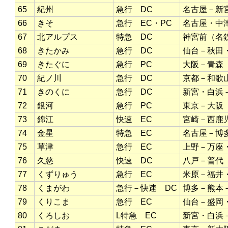
65
紀州
急行 DC
名古屋－新
66
きそ
急行 EC・PC
名古屋・中
67
北アルプス
特急 DC
神宮前（名
68
きたかみ
急行 DC
仙台－秋田
69
きたぐに
急行 PC
大阪－青森
70
紀ノ川
急行 DC
京都－和歌
71
きのくに
急行 DC
新宮・白浜
72
銀河
急行 PC
東京－大阪
73
錦江
快速 EC
宮崎－西鹿
74
金星
特急 EC
名古屋－博
75
草津
急行 EC
上野－万座
76
久慈
快速 DC
八戸－普代
77
くずりゅう
急行 EC
米原－福井
78
くまがわ
急行－快速 DC
博多－熊本
79
くりこま
急行 EC
仙台－盛岡
80
くろしお
L特急 EC
新宮・白浜