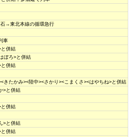
釜石→東北本線の循環急行
列車
>と併結
<はぼろ>と併結
>と併結
><きたかみ><陸中><さかり><こまくさ><はやちね>と併結
か>と併結
>と併結
ん>と併結
>と併結