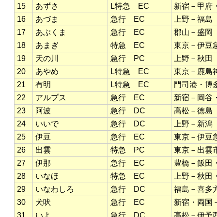
15
あずさ
L特急 EC
新宿－甲府
16
あづま
急行 EC
上野－福島
17
あぶくま
急行 EC
郡山－盛岡
18
あまぎ
特急 EC
東京－伊豆
19
天の川
急行 PC
上野－秋田
20
あやめ
L特急 EC
東京－鹿島
21
有明
L特急 EC
門司港・博
22
アルプス
急行 EC
新宿－岡谷
23
阿波
急行 DC
高松－徳島
24
いいで
急行 DC
上野－新潟
25
伊豆
急行 EC
東京－伊豆
26
出雲
特急 PC
東京－出雲
27
伊那
急行 EC
豊橋－飯田
28
いなほ
特急 EC
上野－秋田
29
いなわしろ
急行 DC
福島－喜多
30
犬吠
急行 EC
新宿・両国
31
いよ
急行 DC
高松－伊予