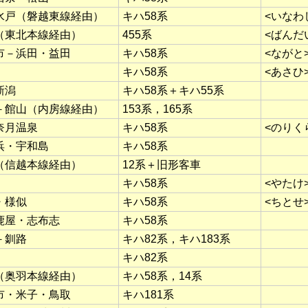
水戸（磐越東線経由）
キハ58系
<いなわ
（東北本線経由）
455系
<ばんだ
市－浜田・益田
キハ58系
<ながと
キハ58系
<あさひ
新潟
キハ58系＋キハ55系
－館山（内房線経由）
153系，165系
奈月温泉
キハ58系
<のりく
浜・宇和島
キハ58系
（信越本線経由）
12系＋旧形客車
キハ58系
<やたけ
・様似
キハ58系
<ちとせ
鹿屋・志布志
キハ58系
－釧路
キハ82系，キハ183系
キハ82系
（奥羽本線経由）
キハ58系，14系
市・米子・鳥取
キハ181系