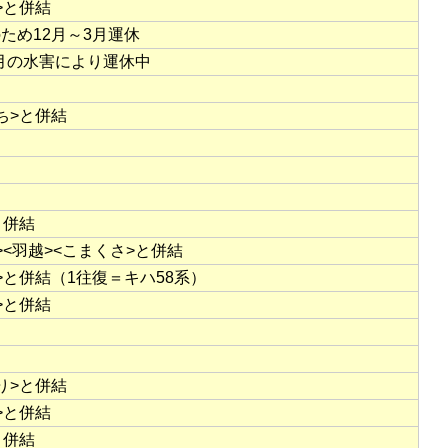
>と併結
ため12月～3月運休
5月の水害により運休中
ち>と併結
と併結
><羽越><こまくさ>と併結
>と併結（1往復＝キハ58系）
>と併結
り>と併結
>と併結
と併結