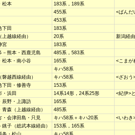
・松本
183系，189系
455系
<ばんだ
453系
急下田
183系
（上越線経由）
20系
新潟経由
神宮
183系
多－熊本・西鹿児島
485系，583系
・松本・南小谷
165系
<こまが
キハ58系
（磐越西線経由）
キハ58系
<ざおう
急下田・修善寺
153系
市・浜田
14系14形，24系25形
<紀伊>
・辰野・上諏訪
165系
・青森（上越線経由）
485系
方・会津田島・只見
キハ58系＋キハ20系
<いわき
－銚子（総武本線経由）
153系，165系
西条・松山
キハ58系