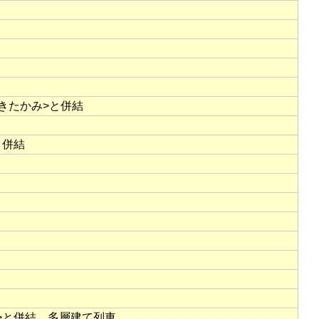
<きたかみ>と併結
と併結
>と併結，多層建て列車