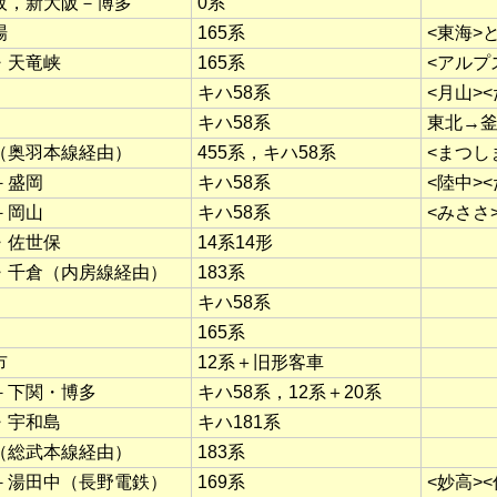
阪，新大阪－博多
0系
場
165系
<東海>
・天竜峡
165系
<アルプ
キハ58系
<月山>
キハ58系
東北→
（奥羽本線経由）
455系，キハ58系
<まつし
－盛岡
キハ58系
<陸中>
－岡山
キハ58系
<みささ
・佐世保
14系14形
・千倉（内房線経由）
183系
キハ58系
165系
市
12系＋旧形客車
－下関・博多
キハ58系，12系＋20系
・宇和島
キハ181系
（総武本線経由）
183系
－湯田中（長野電鉄）
169系
<妙高>