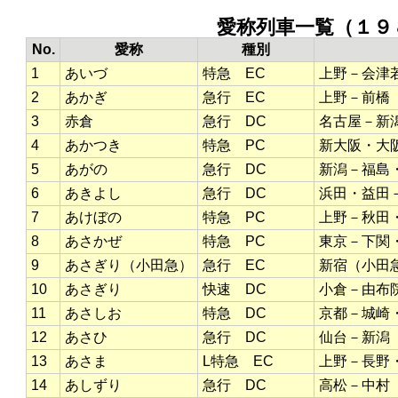
愛称列車一覧（１
No.
愛称
種別
1
あいづ
特急 EC
上野－会津
2
あかぎ
急行 EC
上野－前橋
3
赤倉
急行 DC
名古屋－新
4
あかつき
特急 PC
新大阪・大
5
あがの
急行 DC
新潟－福島
6
あきよし
急行 DC
浜田・益田
7
あけぼの
特急 PC
上野－秋田
8
あさかぜ
特急 PC
東京－下関
9
あさぎり（小田急）
急行 EC
新宿（小田
10
あさぎり
快速 DC
小倉－由布
11
あさしお
特急 DC
京都－城崎
12
あさひ
急行 DC
仙台－新潟
13
あさま
L特急 EC
上野－長野
14
あしずり
急行 DC
高松－中村