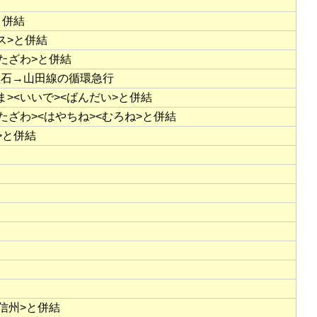
と併結
ス>と併結
<たざわ>と併結
釜石→山田線の循環急行
ま><いいで><ばんだい>と併結
<たざわ><はやちね><むろね>と併結
>と併結
<信州>と併結