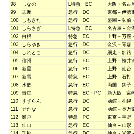
98
しなの
L特急 EC
大阪・名古
99
志摩
急行 DC
京都－伊勢
100
しもきた
急行 DC
盛岡－弘前
101
しらさぎ
L特急 EC
名古屋－金
102
白根
特急 EC
上野－万座
103
しらゆき
急行 DC
金沢－青森
104
しれとこ
急行 DC
網走－釧路
105
信州
急行 EC
上野－軽井
106
新星
急行 PC
上野－仙台
107
新雪
特急 EC
上野－石打
108
水郷
急行 EC
両国－銚子
109
彗星
特急 EC・PC
新大阪－宮
110
すずらん
急行 DC
函館－札幌
111
せたな
急行 DC
函館－長万
112
瀬戸
特急 PC
東京－宇野
113
仙山
急行 EC
仙台－山形
114
千秋
急行 DC
仙台・米沢