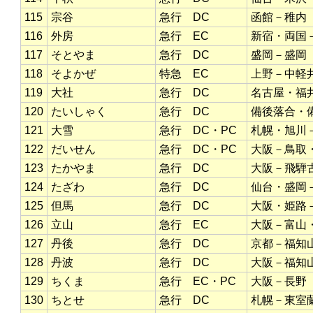
115
宗谷
急行 DC
函館－稚内
116
外房
急行 EC
新宿・両国
117
そとやま
急行 DC
盛岡－盛岡
118
そよかぜ
特急 EC
上野－中軽
119
大社
急行 DC
名古屋・福
120
たいしゃく
急行 DC
備後落合・
121
大雪
急行 DC・PC
札幌・旭川
122
だいせん
急行 DC・PC
大阪－鳥取
123
たかやま
急行 DC
大阪－飛騨
124
たざわ
急行 DC
仙台・盛岡
125
但馬
急行 DC
大阪・姫路
126
立山
急行 EC
大阪－富山
127
丹後
急行 DC
京都－福知
128
丹波
急行 DC
大阪－福知
129
ちくま
急行 EC・PC
大阪－長野
130
ちとせ
急行 DC
札幌－東室