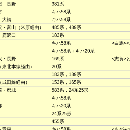
屋－長野
381系
市
キハ58系
・大鰐
キハ58系
沢・富山（米原経由）
485系，489系
・鹿沢口
183系
キハ58系
<白馬>
キハ58系＋キハ20系
沢・長野
169系
<志賀>
（東北本線経由）
20系
183系，189系
（成田線経由）
153系，165系
崎・都城
583系，24系25形
キハ58系
部
キハ20系
24系25形
455系
－青森
キハ58系
<もがみ