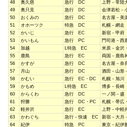
48
奥久慈
急行 DC
上野－常陸
49
奥只見
急行 DC
会津若松－
50
おくみの
急行 DC
名古屋－美
51
オホーツク
特急 DC
札幌－網走
52
かいじ
急行 EC
新宿－甲府
53
かいもん
急行 PC
門司港－西
54
加越
L特急 EC
米原－金沢
55
鹿島
急行 EC
両国－鹿島
56
かすが
急行 DC
名古屋－奈
57
月山
急行 DC
酒田－山形
58
かむい
急行 EC・DC
札幌－旭川
59
かもめ
L特急 EC
博多－長崎
60
からくわ
急行 DC
一ノ関－盛
61
狩勝
急行 DC・PC
札幌－帯広
62
軽井沢
急行 EC
上野－中軽
63
かわぐち
急行－快速 EC
新宿－大月
64
紀伊
特急 PC
東京－紀伊