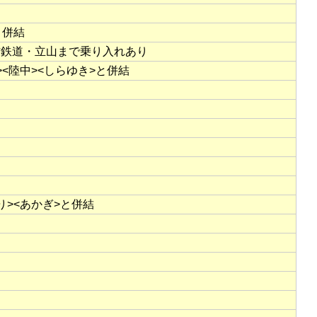
と併結
方鉄道・立山まで乗り入れあり
><陸中><しらゆき>と併結
り><あかぎ>と併結