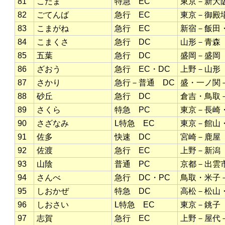
81
こだま
特急 EC
東京－新大
82
ごてんば
急行 EC
東京－御殿
83
こまがね
急行 EC
新宿－飯田
84
こまくさ
急行 DC
山形－青森
85
五葉
急行 DC
盛岡－盛岡
86
ざおう
急行 EC・DC
上野－山形
87
さかり
急行－普通 DC
盛・一ノ関
88
砂丘
急行 DC
倉吉・鳥取
89
さくら
特急 PC
東京－長崎
90
さざなみ
L特急 EC
東京－館山
91
佐多
快速 DC
宮崎－鹿屋
92
佐渡
急行 EC
上野－新潟
93
山陰
普通 PC
京都－出雲
94
さんべ
急行 DC・PC
鳥取・米子
95
しおかぜ
特急 DC
高松－松山
96
しおさい
L特急 EC
東京－銚子
97
志賀
急行 EC
上野－屋代