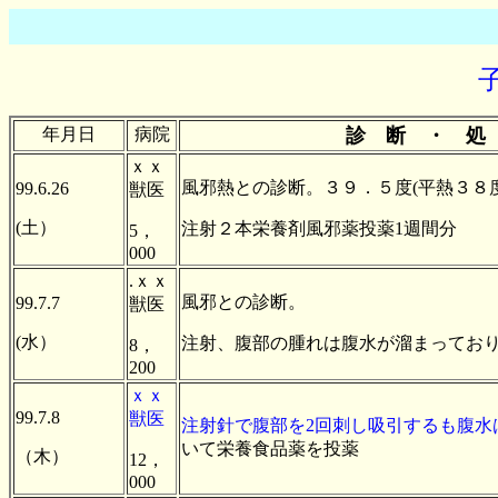
年月日
病院
診 断 ・ 処
ｘｘ
風邪熱との診断。３９．５度(平熱３８
99.6.26
獣医
(土）
注射２本栄養剤風邪薬投薬1週間分
5，
000
.ｘｘ
風邪との診断。
99.7.7
獣医
(水）
注射、腹部の腫れは腹水が溜まってお
8，
200
ｘｘ
99.7.8
獣医
注射針で腹部を2回刺し吸引するも腹水
いて栄養食品薬を投薬
（木）
12，
000