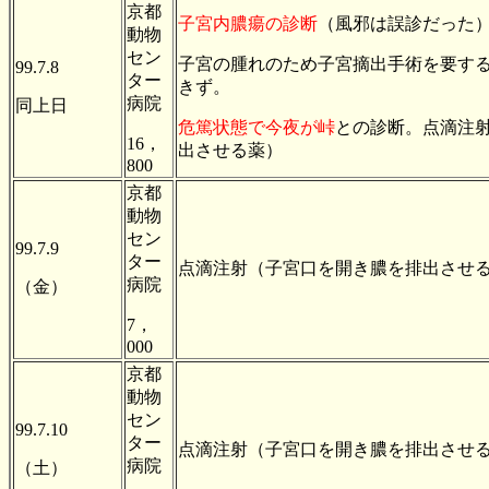
京都
子宮内膿瘍の診断
（風邪は誤診だっ
動物
セン
子宮の腫れのため子宮摘出手術を要す
99.7.8
ター
きず。
病院
同上日
危篤状態で今夜が峠
との診断。点滴注
16，
出させる薬）
800
京都
動物
セン
99.7.9
ター
点滴注射（子宮口を開き膿を排出させ
病院
（金）
7，
000
京都
動物
セン
99.7.10
ター
点滴注射（子宮口を開き膿を排出させ
病院
（土）