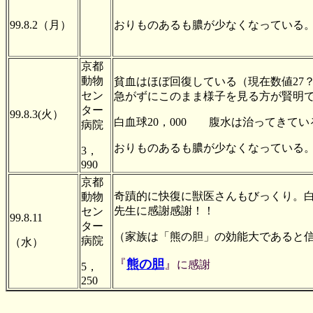
99.8.2（月）
おりものあるも膿が少なくなっている
京都
動物
貧血はほぼ回復している（現在数値27
セン
急がずにこのまま様子を見る方が賢明
ター
99.8.3(火）
白血球20，000 腹水は治ってきてい
病院
おりものあるも膿が少なくなっている
3，
990
京都
奇蹟的に快復に獣医さんもびっくり。白血
動物
先生に感謝感謝！！
セン
99.8.11
ター
（家族は「熊の胆」の効能大であると
病院
（水）
『
熊の胆
』
に感謝
5，
250