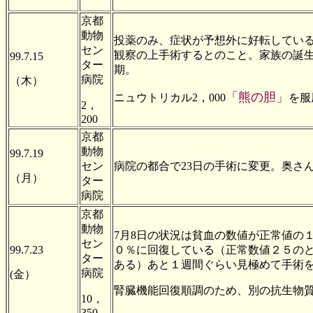
京都
動物
投薬のみ、症状が予想外に好転している
セン
観察の上手術するとのこと。家族の誕
99.7.15
ター
期。
病院
（木）
「熊の胆」
ニュウトリカル2，000
を服
2，
200
京都
動物
99.7.19
セン
病院の都合で23日の手術に変更。奥さ
（月）
ター
病院
京都
動物
7月8日の状況は貧血の数値が正常値の
セン
99.7.23
０％に回復している（正常数値２５の
ター
ある）あと１週間ぐらい見極めて手術
病院
(金）
腎臓機能回復順調のため、別の抗生物
10，
350