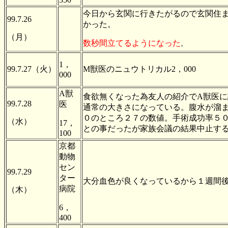
今日から玄関に行きたがるので玄関住
99.7.26
かった。
（月）
数秒間立てるようになった
。
1，
99.7.27（火）
M獣医のニュウトリカル2，000
000
A獣
食欲無くなった為友人の紹介でA獣医
99.7.28
医
通常の大きさになっている。腹水が溜
０のところ２７の数値。手術成功率５
（水）
17，
との事だったが家族会議の結果中止す
100
京都
動物
セン
99.7.29
ター
大分血色が良くなっているから１週間
病院
（木）
6，
400