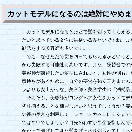
カットモデルになるのは絶対にやめ
カットモデルになるとただで髪を切ってもらえる
たいと思っている女性は結構いるみたいですね。ま
勧誘をする美容師も多いです。
でも、なぜただで髪を切ってもらえるかというと
から失敗する可能性も高いです。また、練習台です
美容師が練習したい髪型にされます。女性の側も、
気持ちがあるために、自分の要求を強く言えません
ラよりも安上がりな、美容師・美容学生の「消耗品
そもそも、美容師がロングヘア女性をカットモデ
切り揃えることを練習したいと思うでしょうか？美
の髪の長さを利用して、ショートカットにするまで
ではないでしょうか？目先のわずかな金を惜しんで
かかって伸ばしてきた髪をばっさり切られてしまっ