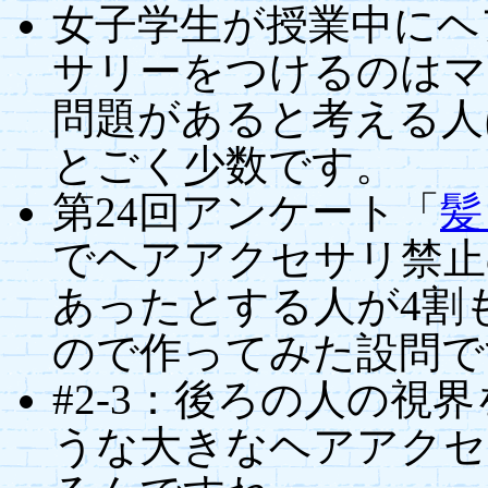
女子学生が授業中にヘ
サリーをつけるのはマ
問題があると考える人
とごく少数です。
第24回アンケート「
髪
でヘアアクセサリ禁止
あったとする人が4割
ので作ってみた設問で
#2-3：後ろの人の視
うな大きなヘアアクセ