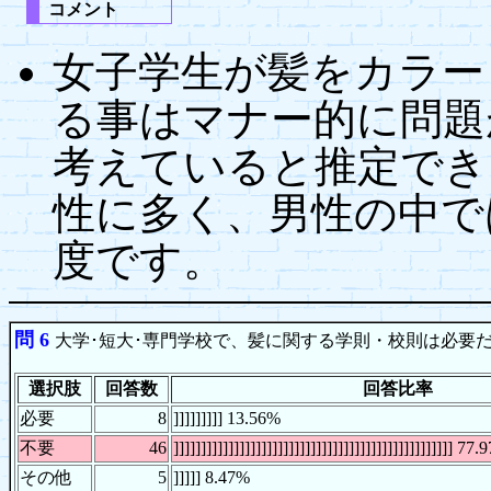
コメント
女子学生が髪をカラー
る事はマナー的に問題
考えていると推定でき
性に多く、男性の中で
度です。
問 6
大学･短大･専門学校で、髪に関する学則・校則は必要
選択肢
回答数
回答比率
必要
8
]]]]]]]]] 13.56%
不要
46
]]]]]]]]]]]]]]]]]]]]]]]]]]]]]]]]]]]]]]]]]]]]]]]]]]] 77
その他
5
]]]]] 8.47%