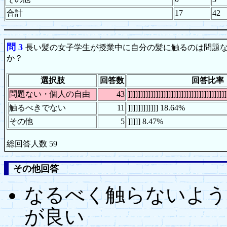
合計
17
42
問 3
長い髪の女子学生が授業中に自分の髪に触るのは問題
か？
選択肢
回答数
回答比率
問題ない・個人の自由
43
]]]]]]]]]]]]]]]]]]]]]]]]]]]]]]]]]]]]
触るべきでない
11
]]]]]]]]]]]] 18.64%
その他
5
]]]]] 8.47%
総回答人数 59
その他回答
なるべく触らないよう
が良い