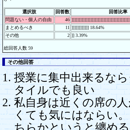
選択肢
回答数
回答比率
問題ない・個人の自由
46
]]]]]]]]]]]]]]]]]]]]]]]]]]]]]]]]]]]]]]
まとめるべき
11
]]]]]]]]]]]] 18.64%
その他
2
]] 3.39%
総回答人数 59
その他回答
授業に集中出来るなら
タイルでも良い
私自身は近くの席の人
くても気にはならい。
ちらかというと纏める