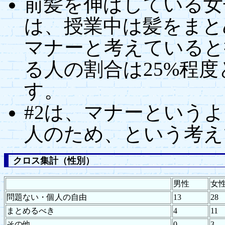
前髪を伸ばしている女
は、授業中は髪をまと
マナーと考えていると
る人の割合は25%程度
す。
#2は、マナーという
人のため、という考え
クロス集計（性別）
男性
女
問題ない・個人の自由
13
28
まとめるべき
4
11
その他
0
3