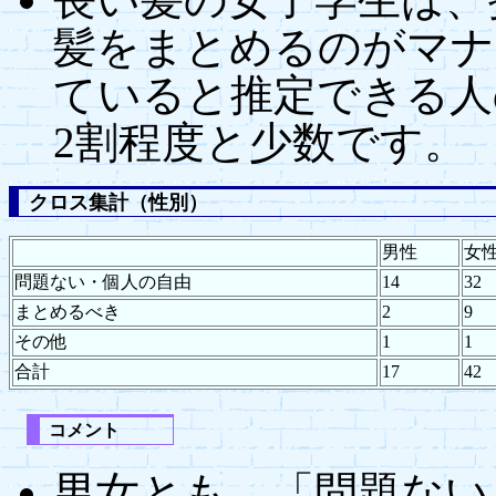
髪をまとめるのがマナ
ていると推定できる人
2割程度と少数です。
クロス集計（性別）
男性
女
問題ない・個人の自由
14
32
まとめるべき
2
9
その他
1
1
合計
17
42
コメント
男女とも、「問題ない