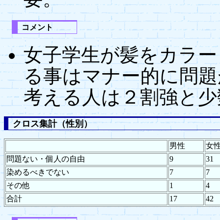
コメント
女子学生が髪をカラー
る事はマナー的に問題
考える人は２割強と少
クロス集計（性別）
男性
女
問題ない・個人の自由
9
31
染めるべきでない
7
7
その他
1
4
合計
17
42