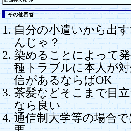
総回答人数 59
その他回答
自分の小遣いから出す
んじゃ？
染めることによって発
種トラブルに本人が対
信があるならばOK
茶髪などそこまで目立
なら良い
通信制大学等の場合で
要。