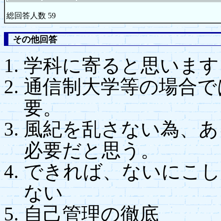
総回答人数 59
その他回答
学科に寄ると思います
通信制大学等の場合で
要。
風紀を乱さない為、あ
必要だと思う。
できれば、ないにこし
ない
自己管理の徹底