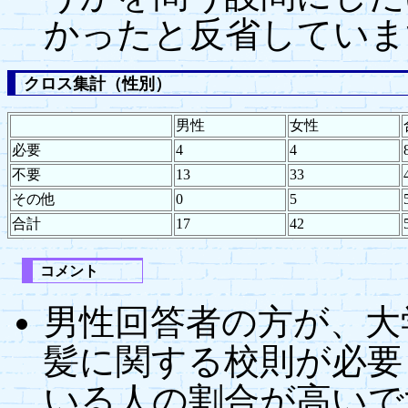
かったと反省していま
クロス集計（性別）
男性
女性
必要
4
4
不要
13
33
その他
0
5
合計
17
42
コメント
男性回答者の方が、大
髪に関する校則が必要
いる人の割合が高いで