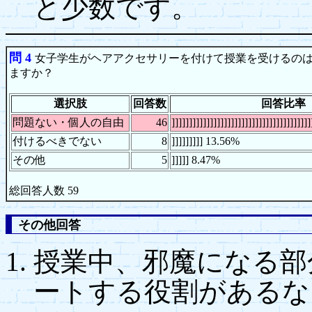
と少数です。
問 4
女子学生がヘアアクセサリーを付けて授業を受けるの
ますか？
選択肢
回答数
回答比率
問題ない・個人の自由
46
]]]]]]]]]]]]]]]]]]]]]]]]]]]]]]]]]]]]]]
付けるべきでない
8
]]]]]]]]] 13.56%
その他
5
]]]]] 8.47%
総回答人数 59
その他回答
授業中、邪魔になる部
ートする役割があるな