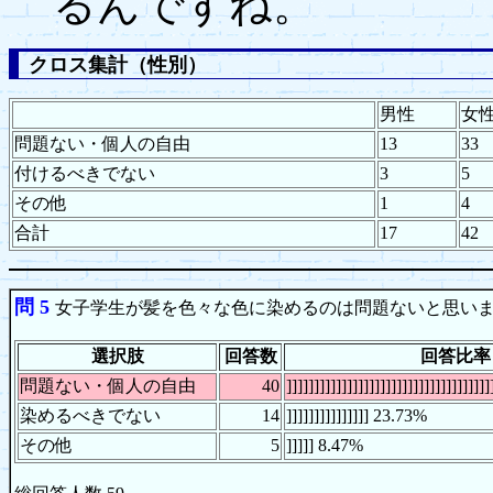
るんですね。
クロス集計（性別）
男性
女
問題ない・個人の自由
13
33
付けるべきでない
3
5
その他
1
4
合計
17
42
問 5
女子学生が髪を色々な色に染めるのは問題ないと思い
選択肢
回答数
回答比率
問題ない・個人の自由
40
]]]]]]]]]]]]]]]]]]]]]]]]]]]]]]]]]]]
染めるべきでない
14
]]]]]]]]]]]]]]] 23.73%
その他
5
]]]]] 8.47%