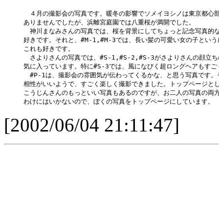
　４月の撮影会の写真です。暖冬の影響でソメイヨシノは東京都心部
ありませんでしたが、浜離宮庭園では八重桜が満開でした。

　神川まなみさんの写真では、桜を背景にしてちょっと記念写真的な感じの
好きです。それと、#M-1,#M-3では、長い髪の可愛い女の子という
これも好きです。

　さよりさんの写真では、#S-1,#S-2,#S-3がさよりさんの顔立
気に入っています。特に#S-3では、風になびく超ロングヘアもすご
　#P-1は、撮影会の雰囲気が伝わってくるかな、と思う写真です。
相性がいいようで、すごく楽しく撮影できました。トップページとして
こうじんさんのもっといい写真もあるのですが、お二人の写真の両
わけにはいかないので、ぼくの写真をトップページにしています。
[2002/06/04 21:11:47]