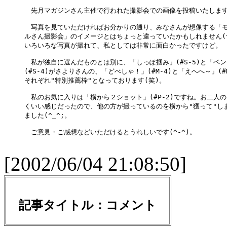
　先月マガジンさん主催で行われた撮影会での画像を投稿いたします
　写真を見ていただければお分かりの通り、みなさんが想像する「モ
ルさん撮影会」のイメージとはちょっと違っていたかもしれません(^_
いろいろな写真が撮れて、私としては非常に面白かったですけど。

　私が独自に選んだものとは別に、「しっぽ掴み」(#S-5)と「ベ
(#S-4)がさよりさんの、「どべしゃ！」(#M-4)と「えへへ～」(#
それぞれ"特別推薦枠"となっております(笑)。

　私のお気に入りは「横から２ショット」(#P-2)ですね。お二人の
くいい感じだったので、他の方が撮っているのを横から"獲って"しま
ました(^_^;。

　ご意見・ご感想などいただけるとうれしいです(^-^)。

[2002/06/04 21:08:50]
記事タイトル：
コメント