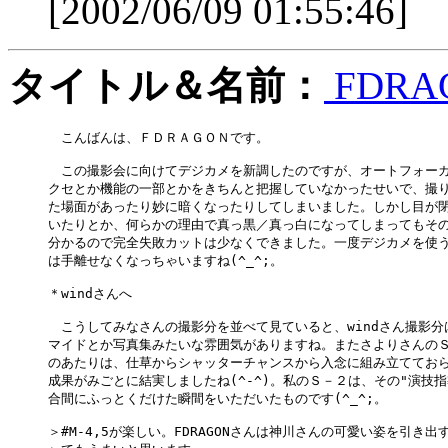
[2002/06/09 01:55:46]
タイトル＆名前：
FDRA
　こんばんは、ＦＤＲＡＧＯＮです。

　この撮影会に向けてデジカメを新調したのですが、オートフォーカ
クセとか機能の一部とかをきちんと把握していなかったせいで、撮り
た場面があったり妙に暗くなったりしてしまいました。しかし目が閉
いたりとか、何らかの理由で真っ黒／真っ白になってしまってもその
分かるので完全失敗カットは少なくできました。一度デジカメを使う
は手離せなくなっちゃいますね(^_^;。

＊windさんへ

　こうしてみなさんの撮影分を並べて見ていると、windさん撮影分は
マイドとか写真集みたいな雰囲気がありますね。またさよりさんのＳ
のあたりは、仕草からシャッターチャンスから入念に組み立てておら
成果がみごとに結実しましたね(^-^)。私のＳ－２は、その"演技指導
合間にふっとくだけた瞬間をいただいたものです(^_^;。

＞#M-4,5が楽しい。FDRAGONさんは神川さんの可愛い姿を引き出す