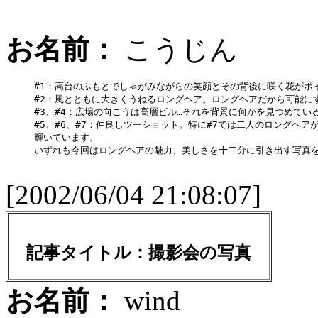
お名前：
こうじん
#1：高台のふもとでしゃがみながらの笑顔とその背後に咲く花がポイ
#2：風とともに大きくうねるロングヘア。ロングヘアだから可能にす
#3、#4：広場の向こうは高層ビル…それを背景に何かを見つめてい
#5、#6、#7：仲良しツーショット。特に#7では二人のロングヘア
輝いています。

いずれも今回はロングヘアの魅力、美しさを十二分に引き出す写真を
[2002/06/04 21:08:07]
記事タイトル：
撮影会の写真
お名前：
wind