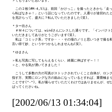
＞てもうまいと思います。

　この２枚(#M-4,5)は、前回「かけっこ」を撮ったときから「走っ
ら転ばなきゃ！」という話になっていたのです。人通りが途切れたと
を見計らって、盛大に？転んでいただきました(笑)。

＊ター坊さん

　＃Ｍ４については、windさんにレスした通りです。「インパクト賞
いただきましてありがとうございます(笑)。

　私は「コミック系」ですか・・・その場のノリと思いつきで撮る私
言い得て妙、というやつかもしれませんね(笑)。

＊ゆまさん

＞私も写真に写してもらえるくらい、綺麗に伸ばすぞ～！！

＞と、やる気が湧いてきました！

　こうして多数の方の写真がストックされていくこと自体が、ロング
指す方、実際にロングな方の励みになっているとすれば、重畳極まり
ことです(^-^)。私が撮らせていただくわけではありませんが、ぜひ
ばってくださいね。

[2002/06/13 01:34:04]