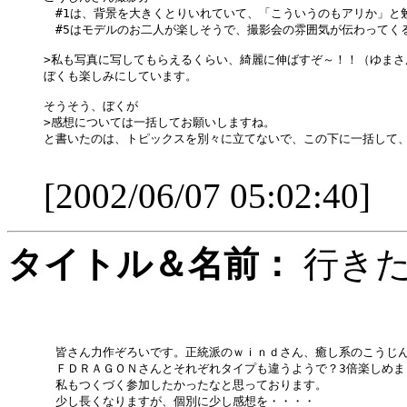
　#1は、背景を大きくとりいれていて、「こういうのもアリか」と勉
　#5はモデルのお二人が楽しそうで、撮影会の雰囲気が伝わってくる
>私も写真に写してもらえるくらい、綺麗に伸ばすぞ～！！（ゆまさん
ぼくも楽しみにしています。

そうそう、ぼくが

>感想については一括してお願いしますね。

と書いたのは、トピックスを別々に立てないで、この下に一括して、
[2002/06/07 05:02:40]
タイトル＆名前：
行き
　皆さん力作ぞろいです。正統派のｗｉｎｄさん、癒し系のこうじん
　ＦＤＲＡＧＯＮさんとそれぞれタイプも違うようで？3倍楽しめまし
　私もつくづく参加したかったなと思っております。

　少し長くなりますが、個別に少し感想を・・・・
