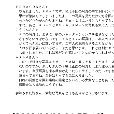
　ＦＤＲＡＧＯＮさん＞

　　やられました。＃Ｍ－４です。私は今回の写真の中で1番インパ
　　思わず微笑んでしまいましたよ。この写真を見ただけでも今回の
　　ったかどうかがわかりますね。＃ｐ－１はふたりともとってもい
　　すね。あと、＃Ｓ－１と＃Ｓ－４、＃Ｍ－２の写真も気に入って
　こうじんさん＞

　　＃２の写真は、まさに一瞬のシャッタ－チャンスを逃さなかった
　　さすがというほかないです。＃６と＃７の写真は、ご本人のコメ
　　がとてもきれいに輝いてます。ご本人の腕前もさることながら、
　　入れが行き届いているからこそだと思います。これとは別に＃７
　　も癒されました。これは私だけが感じたことなのかもしれません
　ｗｉｎｄさん＞

　　この中で好きな写真は＃Ｍ－４と＃Ｍ－５，＃Ｓ－１と＃Ｓ－３
　　ないのですが、さよりさんの２枚は正面の写真とはまた違った魅
　　います。今度写真を撮る機会があったらトライしてみたいですね
　　決まってますね。自分はとっても気に入りました。

　　日程の調整とか撮影場所の選定とかいろいろ大変なこともあった
　　撮影会は大成功のようですね。

　参加された皆さん、素敵な写真をどうもありがとうございます。
