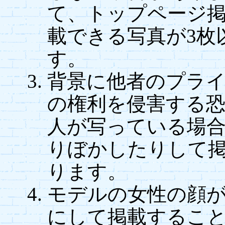
て、トップページ
載できる写真が3枚
す。
背景に他者のプラ
の権利を侵害する
人が写っている場
りぼかしたりして
ります。
モデルの女性の顔
にして掲載するこ