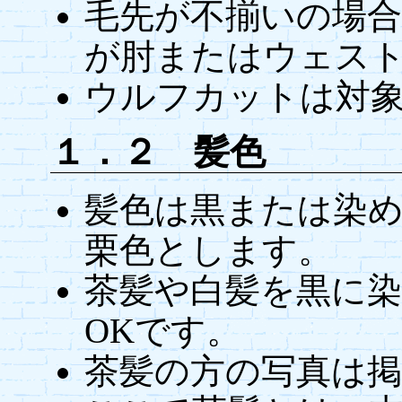
毛先が不揃いの場
が肘またはウェス
ウルフカットは対
１．２ 髪色
髪色は黒または染
栗色とします。
茶髪や白髪を黒に
OKです。
茶髪の方の写真は