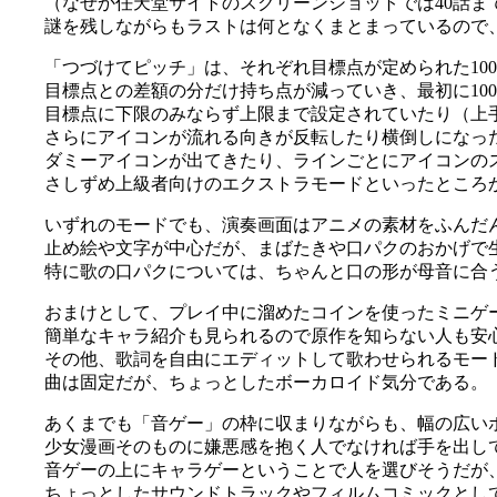
（なぜか任天堂サイトのスクリーンショットでは40話ま
謎を残しながらもラストは何となくまとまっているので
「つづけてピッチ」は、それぞれ目標点が定められた10
目標点との差額の分だけ持ち点が減っていき、最初に10
目標点に下限のみならず上限まで設定されていたり（上
さらにアイコンが流れる向きが反転したり横倒しになっ
ダミーアイコンが出てきたり、ラインごとにアイコンの
さしずめ上級者向けのエクストラモードといったところ
いずれのモードでも、演奏画面はアニメの素材をふんだ
止め絵や文字が中心だが、まばたきや口パクのおかげで
特に歌の口パクについては、ちゃんと口の形が母音に合
おまけとして、プレイ中に溜めたコインを使ったミニゲ
簡単なキャラ紹介も見られるので原作を知らない人も安
その他、歌詞を自由にエディットして歌わせられるモー
曲は固定だが、ちょっとしたボーカロイド気分である。
あくまでも「音ゲー」の枠に収まりながらも、幅の広い
少女漫画そのものに嫌悪感を抱く人でなければ手を出し
音ゲーの上にキャラゲーということで人を選びそうだが
ちょっとしたサウンドトラックやフィルムコミックとし