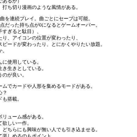
であるが）
、打ち切り漫画のような風情がある。
0曲を連続プレイ。曲ごとにセーブは可能。
0点だった持ち点が0になるとゲームオーバー。
手すぎると駄目）、
たり、アイコンの位置が変わったり、
スピードが変わったり、とにかくやりたい放題。
か。
んに使用している。
生き生きとしている。
うのが良い。
ームでカードや人形を集めるモードがある。
心？
ドも搭載。
ボリューム感がある。
て欲しい一作。
、どちらにも興味が無い人でも引き込ませる。
て楽しめるのもポイント。