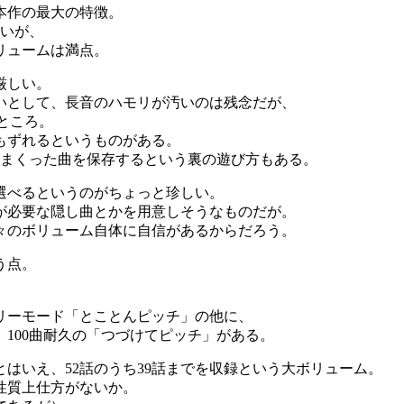
本作の最大の特徴。
ないが、
リュームは満点。
厳しい。
いとして、長音のハモリが汚いのは残念だが、
ところ。
もずれるというものがある。
しまくった曲を保存するという裏の遊び方もある。
選べるというのがちょっと珍しい。
が必要な隠し曲とかを用意しそうなものだが。
々のボリューム自体に自信があるからだろう。
う点。
。
リーモード「とことんピッチ」の他に、
100曲耐久の「つづけてピッチ」がある。
はいえ、52話のうち39話までを収録という大ボリューム。
性質上仕方がないか。