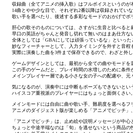
収録曲（全てアニメの挿入歌）はフルボイスというのが
14曲とやや少な目で、それぞれ2番以降は収録されてい
歌い手を選べたり、後述する多彩なモードのおかげでボ
肝心の歌そのものについては、さすがに生音と比べると
早口の英語がちゃんと発音し切れて無いのはまあ仕方な
全体としては「GBAにしては頑張っているな」といった
妙なフィーチャーとして、入力タイミングを外すと音程
実際に演奏した曲を3件まで保存できるので、わざと外
ゲームデザインとしては、最初から全ての曲やモードを
この手のゲームだと、プレイ時間の水増しのために条件
メインプレイヤー層である小さな女の子への配慮や、元
気になるのが、演奏中には中断もポーズもできないとい
ハイスコア重視派のプレイヤーにはちょっと面倒くさい
メインモードには自由に曲や歌い手、難易度を選べるフ
アニメのダイジェスト版が楽しめる「アニメでピッチ」、
「アニメでピッチ」は、止め絵や説明メッセージが中心と
ちょっと中途半端なのは「旬」を逃せないという商品の