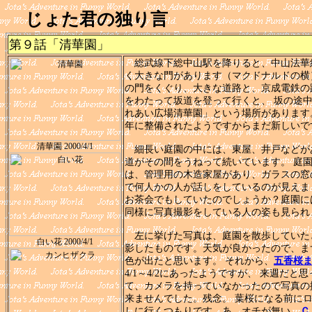
じょた君の独り言
第９話「清華園」
総武線下総中山駅を降りると、中山法華
く大きな門があります（マクドナルドの横
の門をくぐり、大きな道路と、京成電鉄の
をわたって坂道を登って行くと、 坂の途
れあい広場清華園」という場所があります
年に整備されたようですからまだ新しいで
清華園 2000/4/1
細長い庭園の中には、東屋、井戸などが
道がその間をうねって続いています。 庭
は、管理用の木造家屋があり、ガラスの窓
で何人かの人が話しをしているのが見えま
お茶会でもしていたのでしょうか？庭園に
同様に写真撮影をしている人の姿も見られ
左に挙げた写真は、庭園を散歩していた
白い花 2000/4/1
影したものです。天気が良かったので、ま
色が出たと思います。 それから、
五香桜
4/1～4/2にあったようですが、 来週だと
て、カメラを持っていなかったので写真の
来ませんでした。残念。 葉桜になる前に
しに行くつもりです。あ、オチが無い。
Ｃ