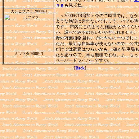
ｎｇ
も見てね。
カンヒザクラ 2000/4/1
＜2000/6/18追加＞今のご時世では、な
ような施設は造れないでしょう。バブル時
です。 市内にこのような施設がどのくら
か、調べてみるのもいいかもしれません。
野の万葉植物園も、そのうちの一つでしょ
ただ、最近は自転車が使えないので、公共
だけでは調査はつらいかも。 確か駐車場
ミツマタ 2000/4/1
たと思うので、車も無理ですね。ま、もっ
ペーパードライバーですが。
[
Back
]