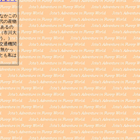
かなかこの
代の産物
いあるの
（市川大
う。）
交通機関
も無かっ
とも私は