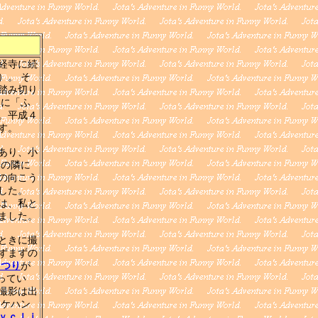
経寺に続
）。 そ
踏み切り
中に「ふ
。平成４
す。
あり、小
園の隣に
の向こう
した。
は、私と
ました。
ときに撮
ずまずの
まつり
が
思ってい
撮影は出
ロケハン
ｙｃｌｉ