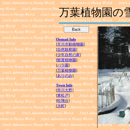
万葉植物園の
Oomati Info
[
市川市動植物園
]
[
自然観察園
]
[
少年自然の家
]
[
観賞植物園
]
[
バラ園
]
[
万葉植物園
]
[
ありのみ
]
Town Info
[
市川大野
]
[
東松戸
]
[
松飛台
]
[
大町
]