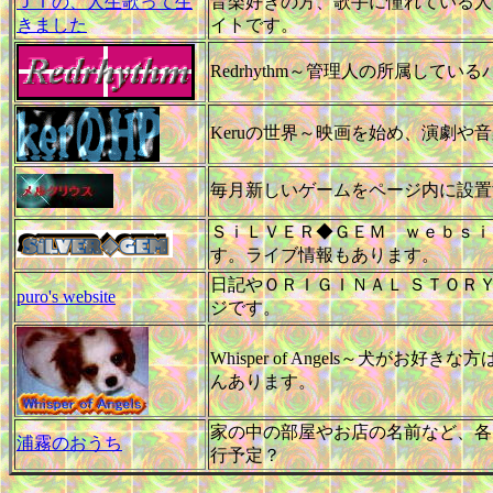
ＪＴの、人生歌って生
音楽好きの方、歌手に憧れている人
きました
イトです。
Redrhythm～管理人の所属して
Keruの世界～映画を始め、演劇や
毎月新しいゲームをページ内に設置
ＳｉＬＶＥＲ◆ＧＥＭ ｗｅｂｓｉｔ
す。ライブ情報もあります。
日記やＯＲＩＧＩＮＡＬ ＳＴＯＲ
puro's website
ジです。
Whisper of Angels～犬が
んあります。
家の中の部屋やお店の名前など、各
浦霧のおうち
行予定？