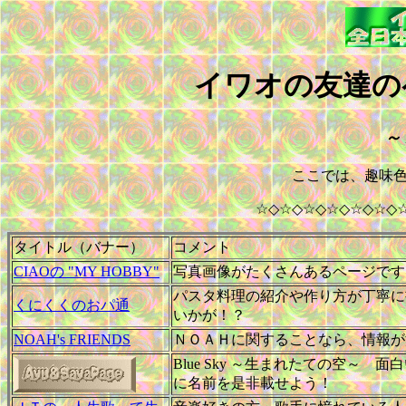
イワオの友達の
～
ここでは、趣味
☆◇☆◇☆◇☆◇☆◇☆◇
タイトル（バナー）
コメント
CIAOの "MY HOBBY"
写真画像がたくさんあるページです
パスタ料理の紹介や作り方が丁寧に
くにくくのおパ通
いかが！？
NOAH's FRIENDS
ＮＯＡＨに関することなら、情報が
Blue Sky ～生まれたての空～
に名前を是非載せよう！