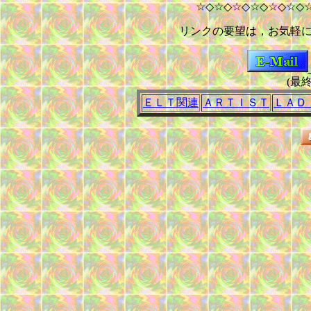
☆◇☆◇☆◇☆◇☆◇☆◇
リンクの要望は，お気軽
(最終
ＥＬＴ関連
ＡＲＴＩＳＴ
ＬＡＤ