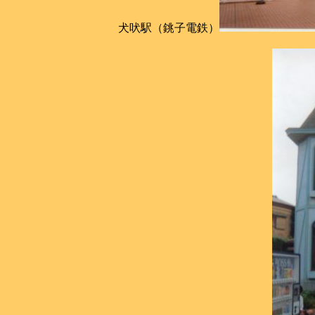
犬吠駅（銚子電鉄）