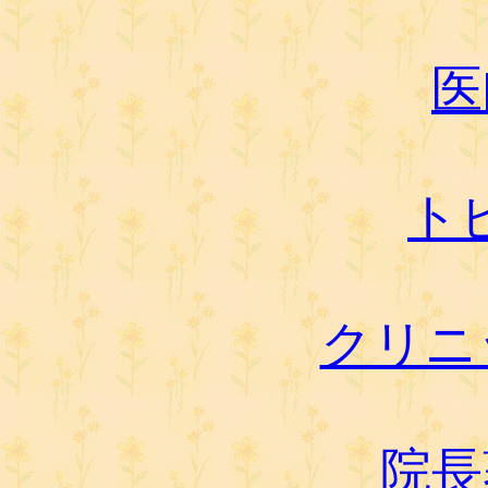
医
ト
クリニッ
院長