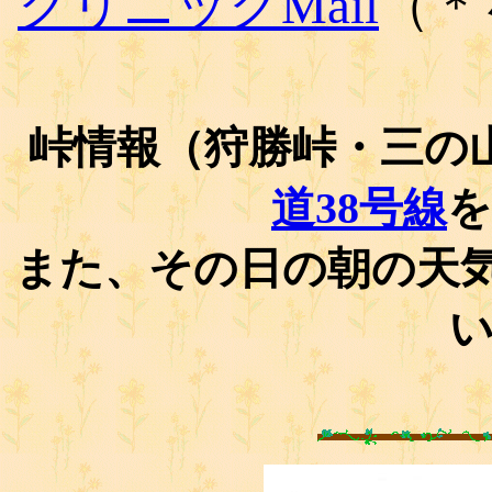
クリニックMail
（＊
峠情報（狩勝峠・三の
道38号線
を
また、その日の朝の天