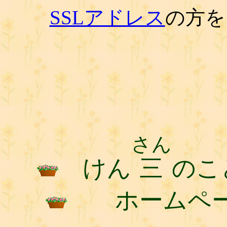
SSLアドレス
の方を
さん
けん
三
のこ
ホームペ