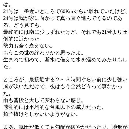
は。
21号は一番近いところで60Kmぐらい離れていたけど
24号は我が家に向かって真っ直ぐ進んでくるのであ
る、どう見ても。
最終的には南に少しずれたけど、それでも21号より圧
倒的に近かった。
勢力も全く衰えない。
もうこの世の終わりかと思ったよ。
生まれて初めて、断水に備えて水を溜めてみたりもし
た。
ところが、最接近する２～３時間ぐらい前に少し強い
風が吹いただけで、後はもう全然どうって事なかっ
た。
雨も普段と大して変わらない感じ。
感覚的には平均的な台風以下の威力だった。
拍子抜けとしかいいようがない。
まあ、気圧が低くても勾配が緩やかだったり、地形が