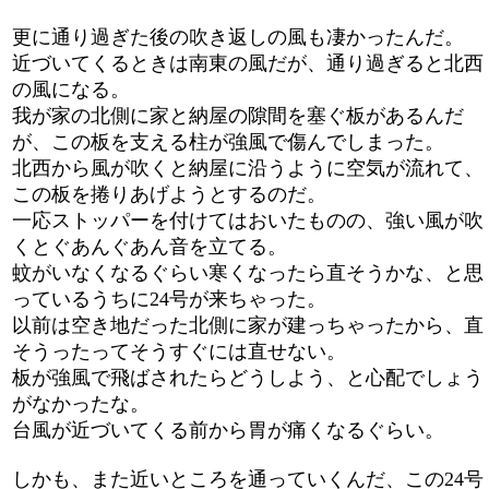
更に通り過ぎた後の吹き返しの風も凄かったんだ。
近づいてくるときは南東の風だが、通り過ぎると北西
の風になる。
我が家の北側に家と納屋の隙間を塞ぐ板があるんだ
が、この板を支える柱が強風で傷んでしまった。
北西から風が吹くと納屋に沿うように空気が流れて、
この板を捲りあげようとするのだ。
一応ストッパーを付けてはおいたものの、強い風が吹
くとぐあんぐあん音を立てる。
蚊がいなくなるぐらい寒くなったら直そうかな、と思
っているうちに24号が来ちゃった。
以前は空き地だった北側に家が建っちゃったから、直
そうったってそうすぐには直せない。
板が強風で飛ばされたらどうしよう、と心配でしょう
がなかったな。
台風が近づいてくる前から胃が痛くなるぐらい。
しかも、また近いところを通っていくんだ、この24号