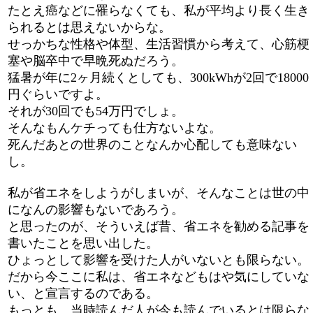
たとえ癌などに罹らなくても、私が平均より長く生き
られるとは思えないからな。
せっかちな性格や体型、生活習慣から考えて、心筋梗
塞や脳卒中で早晩死ぬだろう。
猛暑が年に2ヶ月続くとしても、300kWhが2回で18000
円ぐらいですよ。
それが30回でも54万円でしょ。
そんなもんケチっても仕方ないよな。
死んだあとの世界のことなんか心配しても意味ない
し。
私が省エネをしようがしまいが、そんなことは世の中
になんの影響もないであろう。
と思ったのが、そういえば昔、省エネを勧める記事を
書いたことを思い出した。
ひょっとして影響を受けた人がいないとも限らない。
だから今ここに私は、省エネなどもはや気にしていな
い、と宣言するのである。
もっとも、当時読んだ人が今も読んでいるとは限らな