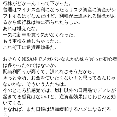
行株がどかーん！って下がった。
普通はマイナス金利になったらリスク資産に資金がシ
フトするはずなんだけど、利幅が圧迫される懸念があ
るから銀行株は特に売られたらしい。
あれは堪えたな。
一気に新車を買う気がなくなった。
もう車検を通しちゃったよ。
これぞ正に逆資産効果だ。
おそらくNISA枠でメガバンなんかの株を買った初心
は多かったのではないか。
配当利回りが高くて、潰れなさそうだから。
きっと今頃、お金を使いたくない！と思ってるんじゃ
ないかな、そういう人たちは。
今のところ肌感覚では、燃料以外の日用品でデフレが
起きてる感覚はないけど、逆資産効果はじわじわと効
いてくる。
となれば、また日銀は追加緩和するハメになるだろ
う。