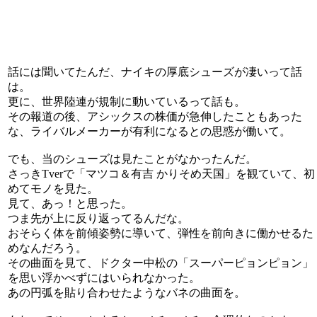
話には聞いてたんだ、ナイキの厚底シューズが凄いって話
は。
更に、世界陸連が規制に動いているって話も。
その報道の後、アシックスの株価が急伸したこともあった
な、ライバルメーカーが有利になるとの思惑が働いて。
でも、当のシューズは見たことがなかったんだ。
さっきTverで「マツコ＆有吉 かりそめ天国」を観ていて、初
めてモノを見た。
見て、あっ！と思った。
つま先が上に反り返ってるんだな。
おそらく体を前傾姿勢に導いて、弾性を前向きに働かせるた
めなんだろう。
その曲面を見て、ドクター中松の「スーパーピョンピョン」
を思い浮かべずにはいられなかった。
あの円弧を貼り合わせたようなバネの曲面を。