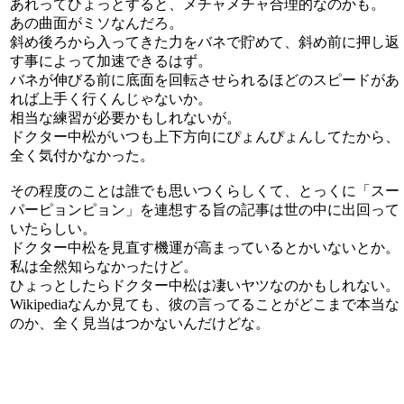
あれってひょっとすると、メチャメチャ合理的なのかも。
あの曲面がミソなんだろ。
斜め後ろから入ってきた力をバネで貯めて、斜め前に押し返
す事によって加速できるはず。
バネが伸びる前に底面を回転させられるほどのスピードがあ
れば上手く行くんじゃないか。
相当な練習が必要かもしれないが。
ドクター中松がいつも上下方向にぴょんぴょんしてたから、
全く気付かなかった。
その程度のことは誰でも思いつくらしくて、とっくに「スー
パーピョンピョン」を連想する旨の記事は世の中に出回って
いたらしい。
ドクター中松を見直す機運が高まっているとかいないとか。
私は全然知らなかったけど。
ひょっとしたらドクター中松は凄いヤツなのかもしれない。
Wikipediaなんか見ても、彼の言ってることがどこまで本当な
のか、全く見当はつかないんだけどな。