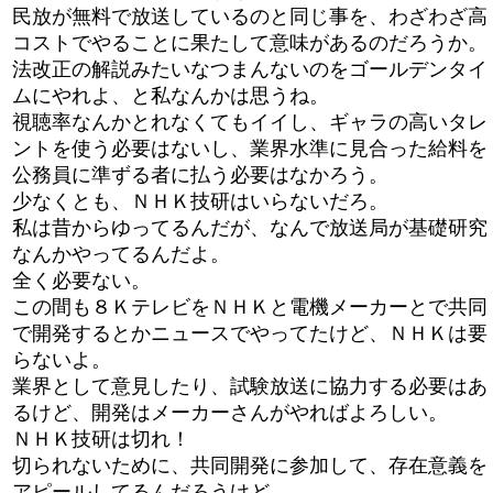
民放が無料で放送しているのと同じ事を、わざわざ高
コストでやることに果たして意味があるのだろうか。
法改正の解説みたいなつまんないのをゴールデンタイ
ムにやれよ、と私なんかは思うね。
視聴率なんかとれなくてもイイし、ギャラの高いタレ
ントを使う必要はないし、業界水準に見合った給料を
公務員に準ずる者に払う必要はなかろう。
少なくとも、ＮＨＫ技研はいらないだろ。
私は昔からゆってるんだが、なんで放送局が基礎研究
なんかやってるんだよ。
全く必要ない。
この間も８ＫテレビをＮＨＫと電機メーカーとで共同
で開発するとかニュースでやってたけど、ＮＨＫは要
らないよ。
業界として意見したり、試験放送に協力する必要はあ
るけど、開発はメーカーさんがやればよろしい。
ＮＨＫ技研は切れ！
切られないために、共同開発に参加して、存在意義を
アピールしてるんだろうけど。