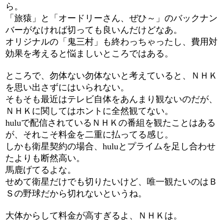
ら。
「旅猿」と「オードリーさん、ぜひ～」のバックナン
バーがなければ切っても良いんだけどなあ。
オリジナルの「鬼三村」も終わっちゃったし、費用対
効果を考えると悩ましいところではある。
ところで、勿体ない勿体ないと考えていると、ＮＨＫ
を思い出さずにはいられない。
そもそも最近はテレビ自体をあんまり観ないのだが、
ＮＨＫに関してはホントに全然観てない。
huluで配信されているＮＨＫの番組を観たことはある
が、それこそ料金を二重に払ってる感じ。
しかも衛星契約の場合、huluとプライムを足し合わせ
たよりも断然高い。
馬鹿げてるよな。
せめて衛星だけでも切りたいけど、唯一観たいのはＢ
Ｓの野球だから切れないというね。
大体からして料金が高すぎるよ、ＮＨＫは。