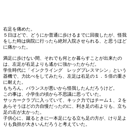
右足を痛めた。
５日ほどで、どうにか普通に歩けるまでに回復したが、怪我
をした時は病院に行ったら絶対入院させられる、と思うほど
に痛かった。
満足に歩けない間、それでも何とか暮らすことが出来たの
は、左足が右足よりも遙かに強かったからだ。
学生時代に「インクライング レッグプレスマシン」という
器機で、力比べをしてみたら、左足は右足の１．５倍の重さ
に耐えた。
もちろん、バランスが悪いから怪我したんだろうけど。
この事は、小学生の頃から不思議に思っていた。
サッカークラブに入っていて、キック力ではチーム１、２を
あらそうほどの力自慢だったのに、利き足の右よりも、立ち
足の左が太かった。
子供心に、蹴るときに一本足になる立ち足の方が、けり足よ
りも負担が大きいんだろうと考えていた。