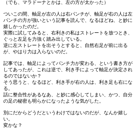
（でも、マラドーナとかは、左の方が太かった）
ついこの間、軸足が左の人は右パンチが、軸足が右の人は左
パンチの方が強いという記事を読んで、なるほどね、と妙に
嬉しかったのだ。
実際に試してみると、右利きの私はストレートを放つとき、
ぐっと左足を力強く踏み出している。
逆に左ストレートを出そうとすると、自然右足が前に出る
が、やはり力は入らないのだ。
記事では、軸足によってパンチ力が変わる、という書き方が
してあったが、これは逆で、利き手によって軸足が決定され
るのではないか？
そう思うと、なるほど、利き手が右の人は、利き足も右にな
る。
話に整合性があるなあ、と妙に感心してしまい、かつ、自分
の足の秘密も明らかになったような気がした。
別にだからどうだというわけではないのだが、なんか嬉し
い。
変かな？