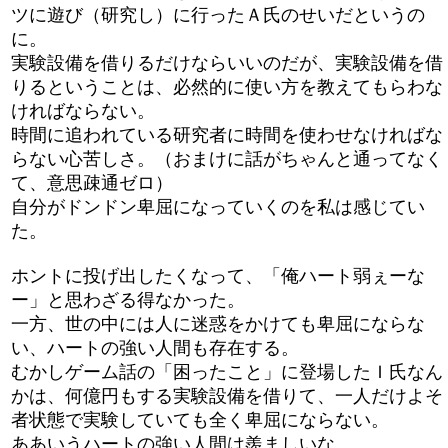
ツに遊び（研究し）に行ったＡ氏のせいだというの
に。
実験設備を借りるだけならいいのだが、実験設備を借
りるということは、必然的に使い方を教えてもらわな
ければならない。
時間に追われている研究者に時間を使わせなければな
らない心苦しさ。（おまけに話がちゃんと通ってなく
て、意思疎通ゼロ）
自分がドンドン卑屈になっていくのを私は感じてい
た。
ホントに投げ出したくなって、「俺ハート弱ぇーな
ー」と思わざる得なかった。
一方、世の中には人に迷惑をかけても卑屈にならな
い、ハートの強い人間も存在する。
むかしゲーム話の「困ったこと」に登場したＩ氏なん
かは、何億円もする実験設備を借りて、一人だけよそ
者状態で実験していても全く卑屈にならない。
ああいうハートの強い人間は羨ましいな。