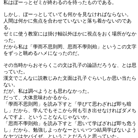
私はぼーっとゼミが終わるのを待ったものである。
しかし、ぼーっとしていても何かを見なければならない。
人間は何かに焦点を合わせていないと落ち着かないのであ
る。
ゼミに使う教室には掛け軸以外ほかに視点をおく場所がなか
った。
だから私は「學而不思則罔、思而不學則殆」というこの文字
をずっと眺めるハメになったのだ。
その当時からおそらくこの文は孔子の論語だろうな、とは思
っていた。
漢文でこんなに説教じみた文面は孔子ぐらいしか思い当たら
ない。
だが、私は調べようとも思わなかった。
だって、大体意味わかるから。
「學而不思則罔」を読み下すと「学びて思わざれば即ち暗
し」だから、学んでもそこから何も引き出せなければダメち
んですよ、ということなんじゃないか。
「思而不學則殆」を読み下すと「思いて学ばざれば即ち危う
し」だから、勉強しよっかなーといいつつ結局学ばないよう
なヤツはヤバイぜ、ということだろうと思っていた。