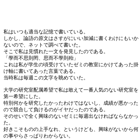
私はいつも適当な記憶で書いている。
しかし、論語の原文はさすがにいい加減に書くわけにもいか
ないので、ネットで調べて書いた。
そこで私は見慣れた一文を発見したのである。
「學而不思則罔、思而不學則殆」
これは私が学生の頃受けていたゼミの教室にかけてあった掛
け軸に書いてあった言葉である。
当時私は毎週この文字を眺めていた。
大学の研究室配属希望で私は敢えて一番人気のない研究室を
第一希望にした。
特別何かを研究したかったわけではないし、成績が悪かった
ので競合して負けるのがイヤだったのである。
そのせいで全く興味のないゼミに毎週出なければならなかっ
た。
好きこそものの上手なれ、というけども、興味がないから何
の事やらさっぱりわからない。