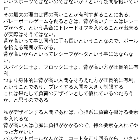
いいスポーツではないのではないか？という疑問を抱いてい
た。
その最大の理由は背の高いことが有利すぎることにある。
バレーボールゲームを創るときは、背が高いチームはレシー
ブがヘタ、という具合にトレードオフを入れることが出来る
が実際はそうではない。
背が高いって事は同時に手も長いということなので、ボール
を拾える範囲が広がる。
背が高いからといってレシーブがヘタという事にはならな
い。
スパイクにせよ、ブロックにせよ、背が高い方が圧倒的に有
利。
つまり身体的に背が高い人間をそろえた方が圧倒的に有利、
ということであり、プレイする人間を大きく制限する。
これは果たして負荷のデザインとして優れているのだろう
か、と思うのである。
私がデザインする人間であれば、心肺系に負荷を掛ける要素
を入れるな。
背が高い人は心臓に負担がかかるので、持久要素を入れてや
った方がいい。
バスケットボールなんかは、コートを走り回るから、小さい