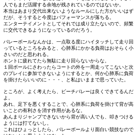
人でもまだ活躍する余地が残されているのではないか。
本当はあまり交代出来ないようなルールにした方がいいはず
だが、そうすると今度はパフォーマンスが落ちる。
エンターテイメントとしてそれでは成り立たないので、頻繁
に交代できるようになっているのだろう。
バレーボールなんかは、一点取る度にハイタッチして走り回
っているところをみると、心肺系にかかる負荷はおそらく小
さいのだと思われる。
ホントに疲れてたら無駄に走り回らないからな。
１回ボールにさわったらコートの外を一周走ってこないと次
のプレイに参加できないようにするとか、何か心肺系に負荷
を掛けたらいいのに・・・、と私はいままで思っていた。
ところが、よく考えたら、ビーチバレーは良くできてるんだ
よ。
あれ、足下を悪くすることで、心肺系に負荷を掛けて背が高
いことの有利さを消す作用があるな。
あんまりジャンプできないから背が高い人でも、叩きつける
ようには打てないし。
これはひょっとしたら、バレーボールより面白い競技なので