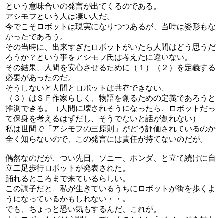
という意味合いの発言が出てくるのである。
アシモフという人は凄い人だ。
今でこそロボットは現実になりつつあるが、当時は姿形もな
かったであろう。
その当時に、出来すぎたロボットがいたら人間はどう思うだ
ろうか？という事をアシモフ氏は考えたに違いない。
その結果、人間を安心させるために（１）（２）を定義する
必要があったのだ。
そうしないと人間とロボットは共存できない。
（３）はＳＦ作家らしく、物語を創るための定義であろうと
推測できる。（人間に壊されそうになったら、ロボットだっ
て保身を考えるはずだし、そうでないと話が創れない）
私は世間で「アシモフの三原則」がどう評価されているのか
全く知らないので、この発言には責任が持てないのだが。
偶然なのだが、つい先日、ソニー、ホンダ、と立て続けに自
立二足歩行ロボットが発表された。
踊れるところまで来ているらしい。
この調子だと、私が生きているうちにロボットが街を歩くよ
うになっているかもしれない・・。
でも、ちょっと恐い気もするんだ、これが。