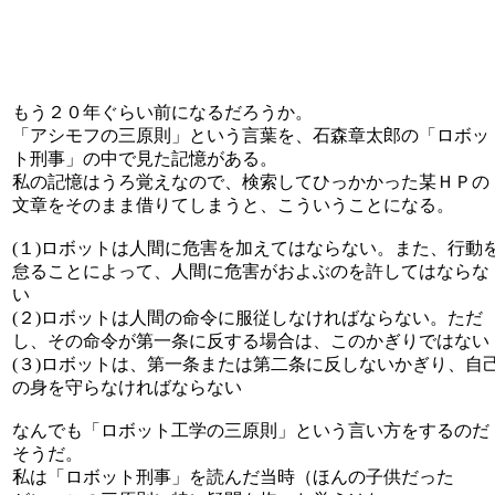
もう２０年ぐらい前になるだろうか。
「アシモフの三原則」という言葉を、石森章太郎の「ロボッ
ト刑事」の中で見た記憶がある。
私の記憶はうろ覚えなので、検索してひっかかった某ＨＰの
文章をそのまま借りてしまうと、こういうことになる。
(１)ロボットは人間に危害を加えてはならない。また、行動
怠ることによって、人間に危害がおよぶのを許してはならな
い
(２)ロボットは人間の命令に服従しなければならない。ただ
し、その命令が第一条に反する場合は、このかぎりではない
(３)ロボットは、第一条または第二条に反しないかぎり、自
の身を守らなければならない
なんでも「ロボット工学の三原則」という言い方をするのだ
そうだ。
私は「ロボット刑事」を読んだ当時（ほんの子供だった