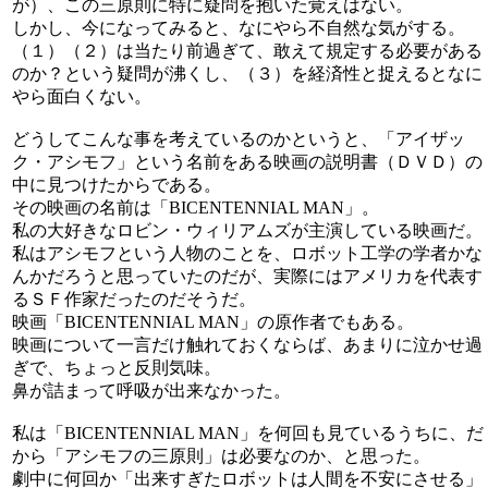
が）、この三原則に特に疑問を抱いた覚えはない。
しかし、今になってみると、なにやら不自然な気がする。
（１）（２）は当たり前過ぎて、敢えて規定する必要がある
のか？という疑問が沸くし、（３）を経済性と捉えるとなに
やら面白くない。
どうしてこんな事を考えているのかというと、「アイザッ
ク・アシモフ」という名前をある映画の説明書（ＤＶＤ）の
中に見つけたからである。
その映画の名前は「BICENTENNIAL MAN」。
私の大好きなロビン・ウィリアムズが主演している映画だ。
私はアシモフという人物のことを、ロボット工学の学者かな
んかだろうと思っていたのだが、実際にはアメリカを代表す
るＳＦ作家だったのだそうだ。
映画「BICENTENNIAL MAN」の原作者でもある。
映画について一言だけ触れておくならば、あまりに泣かせ過
ぎで、ちょっと反則気味。
鼻が詰まって呼吸が出来なかった。
私は「BICENTENNIAL MAN」を何回も見ているうちに、だ
から「アシモフの三原則」は必要なのか、と思った。
劇中に何回か「出来すぎたロボットは人間を不安にさせる」