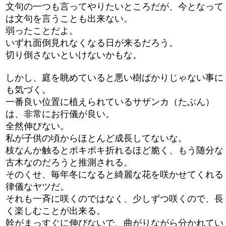
文句の一つも言ってやりたいところだが、今となって
は文句を言うことも出来ない。
弱ったことだよ。
いずれ面倒見れなくなる日が来るだろう。
切り倒さないといけないかもな。
しかし、庭を眺めていると悪い樹ばかりじゃない事に
も気づく。
一番良い位置に植えられているサザンカ（たぶん）
は、非常にお行儀が良い。
全然伸びない。
私が子供の頃からほとんど成長してないな。
枝なんか触るとポキポキ折れるほど脆く、もう随分な
古木なのだろうと推測される。
そのくせ、毎年冬になると綺麗な花を咲かせてくれる
律儀なヤツだ。
それも一斉に咲くのではなく、少しずつ咲くので、長
く楽しむことが出来る。
幹がまっすぐに伸びないで、曲がりながら分かれてい