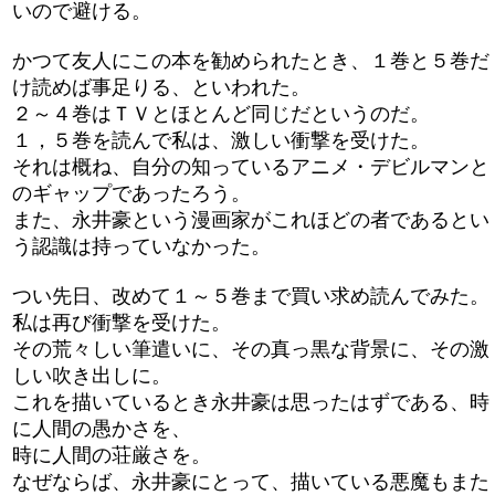
いので避ける。
かつて友人にこの本を勧められたとき、１巻と５巻だ
け読めば事足りる、といわれた。
２～４巻はＴＶとほとんど同じだというのだ。
１，５巻を読んで私は、激しい衝撃を受けた。
それは概ね、自分の知っているアニメ・デビルマンと
のギャップであったろう。
また、永井豪という漫画家がこれほどの者であるとい
う認識は持っていなかった。
つい先日、改めて１～５巻まで買い求め読んでみた。
私は再び衝撃を受けた。
その荒々しい筆遣いに、その真っ黒な背景に、その激
しい吹き出しに。
これを描いているとき永井豪は思ったはずである、時
に人間の愚かさを、
時に人間の荘厳さを。
なぜならば、永井豪にとって、描いている悪魔もまた