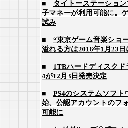
■
タイトーステーションで
子マネーが利用可能に。
試み
■
“東京ゲーム音楽ショー
溢れる方は2016年1月2
■
1TBハードディスク
4が12月3日発売決定
■
PS4のシステムソフト
始、公認アカウントのフ
可能に