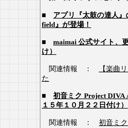
■
アプリ『太鼓の達人』の楽
field』が登場！
■
maimai 公式サイ
け）
関連情報 ：
【楽曲リス
た
■
初音ミク Project DI
１５年１０月２２日付け）
関連情報 ：
初音ミク Pr