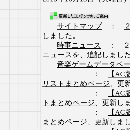
サイトマップ
：
しました。
時事ニュース
： ２
ニュースを、追記しまし
音楽ゲームデータベ
：
【AC版】
リストまとめページ
、更
：
【AC版】
トまとめページ
、更新し
：
【AC版
まとめページ
、更新しま