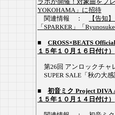
ラボが開催！対象曲をプレイする
YOKOHAMA」に招待
関連情報 ：
【告知】
「SPARKER」「Ryunos
■
CROSS×BEATS Off
１５年１０月１６日付け）
第26回 アンロックチャレン
SUPER SALE「秋の
■
初音ミク Project DI
１５年１０月１４日付け）
関連情報 ：
初音ミク P