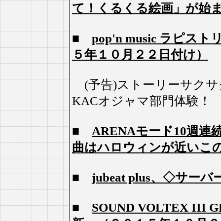
て！くるくる絵画」が始
■
pop'n music ラ
５年１０月２２日付け）
(予告)ストーリーサクサ
KACオジャマ部門体験！
■
ARENAモード10週
曲はハロウィンが近いこの
■
jubeat plus、◇
■
SOUND VOLTEX II