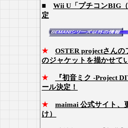
■
Wii U「プチコンBI
定
★
OSTER projectさんの
のジャケットを描かせて
★
『初音ミク -Projec
ール決定！
★
maimai 公式サイ
け）