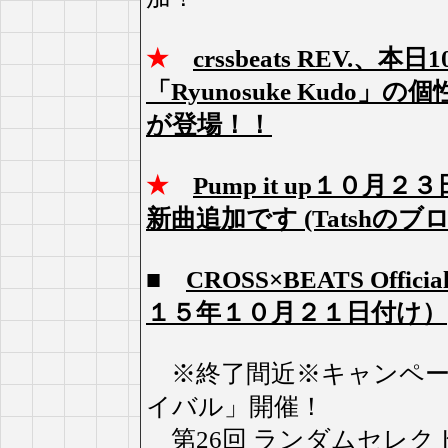
★
crssbeats REV.、
「Ryunosuke Kud
が登場！！
★
Pump it up１０
新曲追加です (Tatshのブログ
■
CROSS×BEATS Off
１５年１０月２１日付け）
※終了間近※キャンペーン
イバル」開催！
第26回 ランダムセレク