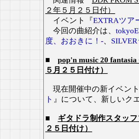
２年５月２５日付）
イベント『
EXTRAツア
今回の曲紹介は、
tokyo
度、おおきに！-
、
SILVE
■
pop'n music 20 
５月２５日付け）
現在開催中の新イベン
ト
』について、新しいク
■
ギタドラ制作スタッフ
２５日付け）