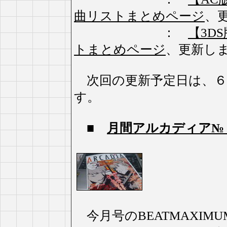
曲リストまとめページ
、
：
【3DS版
トまとめページ
、更新し
次回の更新予定日は、６
す。
■
月間アルカディア№
今月号のBEATMAXIM