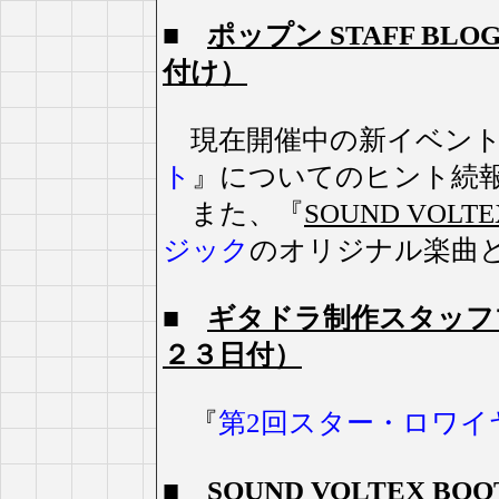
■
ポップン STAFF B
付け）
現在開催中の新イベン
ト
』についてのヒント続
また、『
SOUND VOLTE
ジック
のオリジナル楽曲
■
ギタドラ制作スタッフ
２３日付）
『
第2回スター・ロワイ
■
SOUND VOLTEX 