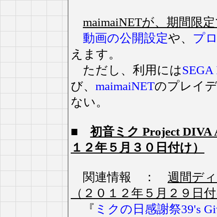
maimaiNETが、期間
動画の公開設定
や、
プ
えます。
ただし、利用には
SEGA 
び、
maimaiNET
のプレイデ
ない。
■
初音ミク Project DI
１２年５月３０日付け）
関連情報 ：
週間ディ
（２０１２年５月２９日付
『
ミクの日感謝祭39's Gi