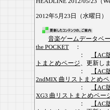
HEADLINE 2012/05/23（W
2012年5月23日（水曜日）
音楽ゲームデータベ
the POCKET
：
：
【AC版】
トまとめページ
、更新し
：
【AC版】
2ndMIX 曲リストまとめ
：
【AC版】
XG3 曲リストまとめペー
：
【AC版】