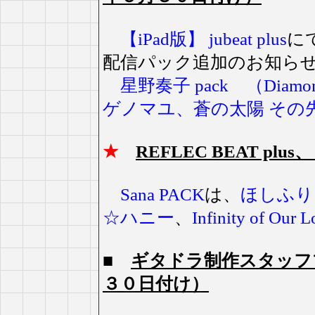
【iPad版】 jubeat plus
に
配信パック追加のお知ら
星野奏子 pack （Dia
ゲノマユ、蒼の太陽 その先にある
★
REFLEC BEAT plu
Sana PACK
は、
ほしふり
☆ハニー
、
Infinity of Our 
■
ギタドラ制作スタッフ
３０日付け）