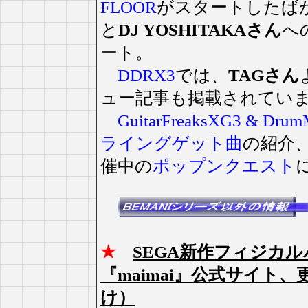
FLOOR
がスタートしたば
と
DJ YOSHITAKAさん
へ
ート。
DDRX3
では、
TAGさん
ュー記事も掲載されてい
GuitarFreaksXG3 & Dru
ライングゲット曲
の紹介
催中の
ポップンクエスト
★
SEGA新作フィジカ
『maimai』公式サイト
け）