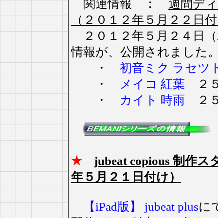
関連情報 ：
週間ディ
（２０１２年５月２２日付
２０１２年５月２４日（
情報が、公開されました
・
初音ミク ラセツ
・
メイコ 紅葉
２５
・
カイト 時雨
２５
★
jubeat copiou
年５月２１日付け）
【iPad版】 jubeat plus
に