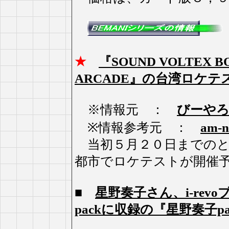
★
『SOUND VOLTEX BO
ARCADE』の台湾ロケテ
※情報元 ：
びーや
※情報参考元 ：
am-
当初５月２０日までのと
都市でロケテストが開催
■
星野奏子さん、i-revoブロ
packに収録の『星野奏子p