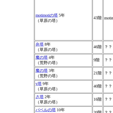
motimotiの塔
5年
43階
motim
（草原の塔）
弁塔
8年
46階
？？
（草原の塔）
魔の塔
4年
9階
？？
（荒野の塔）
魔の塔
3年
21階
？？
（荒野の塔）
v塔
9年
40階
？？
（草原の塔）
さ塔
2年
16階
？？
（草原の塔）
バベルの塔
10年
20階
？？