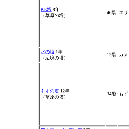
KE塔
8年
46階
エリ
（草原の塔）
氷の塔
1年
12階
カメ
（辺境の塔）
もずの塔
12年
34階
もず
（草原の塔）