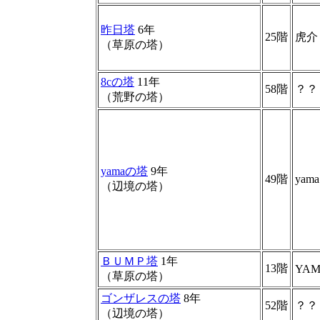
昨日塔
6年
25階
虎介
（草原の塔）
8cの塔
11年
58階
？？
（荒野の塔）
yamaの塔
9年
49階
yama
（辺境の塔）
ＢＵＭＰ塔
1年
13階
YA
（草原の塔）
ゴンザレスの塔
8年
52階
？？
（辺境の塔）