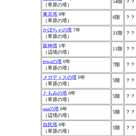
54階
？？
（草原の塔）
東京塔
0年
6階
？？
（草原の塔）
かぼちゃの塔
7年
31階
？？
（草原の塔）
龍神塔
1年
11階
？？
（辺境の塔）
towaの塔
0年
7階
？？
（草原の塔）
メガディスの塔
0年
5階
？？
（草原の塔）
ともみの塔
0年
5階
？？
（草原の塔）
aaaの塔
0年
5階
？？
（辺境の塔）
自民塔
0年
5階
？？
（草原の塔）