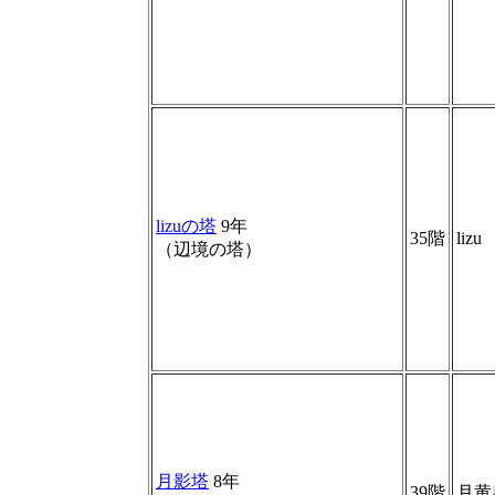
lizuの塔
9年
35階
lizu
（辺境の塔）
月影塔
8年
39階
月黄