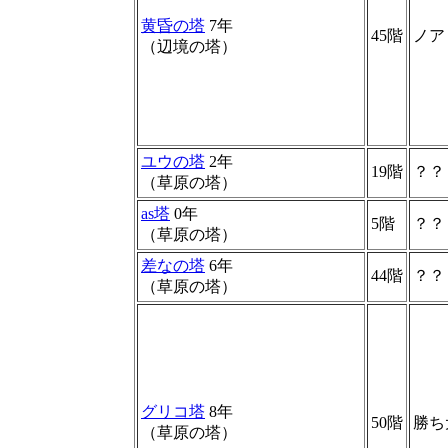
黄昏の塔
7年
45階
ノア
（辺境の塔）
ユウの塔
2年
19階
？？
（草原の塔）
as塔
0年
5階
？？
（草原の塔）
差なの塔
6年
44階
？？
（草原の塔）
グリコ塔
8年
50階
勝ち
（草原の塔）