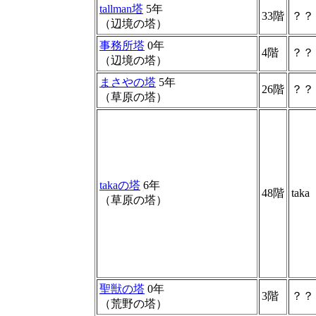
tallman塔
5年
33階
？？
（辺境の塔）
事務所塔
0年
4階
？？
（辺境の塔）
まさやの塔
5年
26階
？？
（草原の塔）
takaの塔
6年
48階
taka
（草原の塔）
聖獣の塔
0年
3階
？？
（荒野の塔）