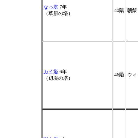
なっ塔
7年
40階
朝飯
（草原の塔）
カイ塔
6年
46階
ウィ
（辺境の塔）