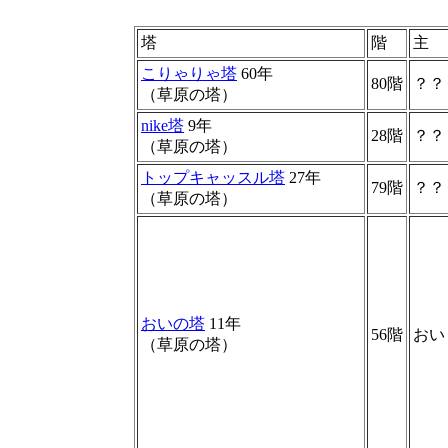
塔
階
主
こりゃりゃ塔
60年
80階
？？
（草原の塔）
nike塔
9年
28階
？？
（草原の塔）
トップキャッスル塔
27年
79階
？？
（草原の塔）
おいの塔
11年
56階
おい
（草原の塔）