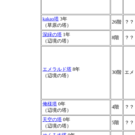
kakao塔
3年
26階
？？
（草原の塔）
深緑の塔
1年
8階
？？
（辺境の塔）
エメラルド塔
8年
30階
エメ
（辺境の塔）
俺様塔
0年
4階
？？
（辺境の塔）
天空の塔
0年
5階
？？
（辺境の塔）