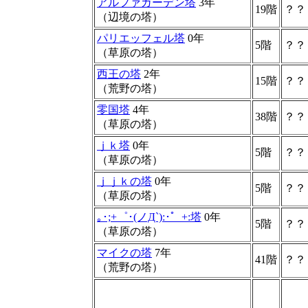
アルファガーデン塔
3年
19階
？？
（辺境の塔）
パリエッフェル塔
0年
5階
？？
（草原の塔）
西王の塔
2年
15階
？？
（荒野の塔）
零国塔
4年
38階
？？
（草原の塔）
ｊｋ塔
0年
5階
？？
（草原の塔）
ｊｊｋの塔
0年
5階
？？
（草原の塔）
｡･;+゜･(ノД`):･゜+:塔
0年
5階
？？
（草原の塔）
マイクの塔
7年
41階
？？
（荒野の塔）