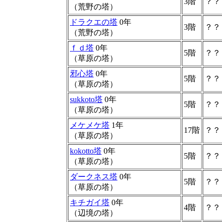
3階
？？
（荒野の塔）
ドラクエの塔
0年
3階
？？
（荒野の塔）
ｆｄ塔
0年
5階
？？
（草原の塔）
邪心塔
0年
5階
？？
（草原の塔）
sukkoto塔
0年
5階
？？
（草原の塔）
メケメケ塔
1年
17階
？？
（草原の塔）
kokotto塔
0年
5階
？？
（草原の塔）
ダークネス塔
0年
5階
？？
（草原の塔）
キチガイ塔
0年
4階
？？
（辺境の塔）