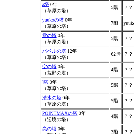
a塔
0年
5階
？？
（草原の塔）
yuukoの塔
0年
7階
yuuk
（草原の塔）
雪の塔
0年
5階
？？
（草原の塔）
バベルの塔
12年
62階
？？
（草原の塔）
空の塔
0年
4階
？？
（荒野の塔）
]塔
0年
5階
？？
（草原の塔）
清水の塔
0年
5階
？？
（草原の塔）
POINTMAXの塔
0年
4階
？？
（辺境の塔）
亮の塔
0年
3階
？？