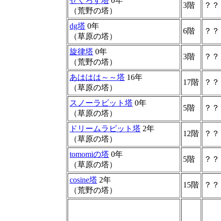
せくろす塔
0年
3階
？？
（荒野の塔）
dg塔
0年
6階
？？
（草原の塔）
旋律塔
0年
3階
？？
（荒野の塔）
あははは～～塔
16年
17階
？？
（草原の塔）
スノーラビット塔
0年
5階
？？
（草原の塔）
ドリームラビット塔
2年
12階
？？
（草原の塔）
tomomiの塔
0年
5階
？？
（草原の塔）
cosine塔
2年
15階
？？
（荒野の塔）