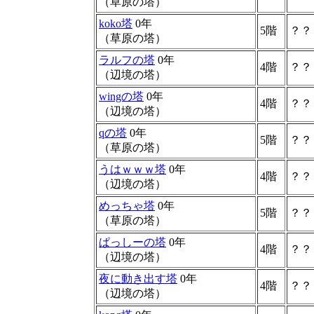
（草原の塔）
koko塔
0年
5階
？？
（草原の塔）
ラルフの塔
0年
4階
？？
（辺境の塔）
wingの塔
0年
4階
？？
（辺境の塔）
qの塔
0年
5階
？？
（草原の塔）
うはｗｗｗ塔
0年
4階
？？
（辺境の塔）
めっちゃ塔
0年
5階
？？
（草原の塔）
ぱっしーの塔
0年
4階
？？
（辺境の塔）
夜に動き出す塔
0年
4階
？？
（辺境の塔）