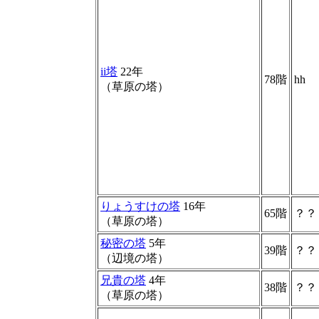
ii塔
22年
78階
hh
（草原の塔）
りょうすけの塔
16年
65階
？？
（草原の塔）
秘密の塔
5年
39階
？？
（辺境の塔）
兄貴の塔
4年
38階
？？
（草原の塔）