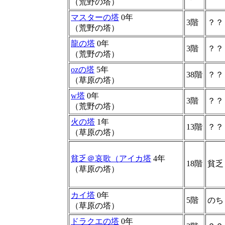
（荒野の塔）
マスターの塔
0年
3階
？？
（荒野の塔）
龍の塔
0年
3階
？？
（荒野の塔）
ozの塔
5年
38階
？？
（草原の塔）
w塔
0年
3階
？？
（荒野の塔）
火の塔
1年
13階
？？
（草原の塔）
貧乏＠哀歌（アイカ塔
4年
18階
貧乏
（草原の塔）
カイ塔
0年
5階
のち
（草原の塔）
ドラクエの塔
0年