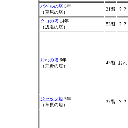
バベルの塔
5年
31階
？？
（草原の塔）
クロの塔
14年
53階
？？
（辺境の塔）
おれの塔
6年
43階
おれ
（荒野の塔）
ジャック塔
5年
37階
？？
（草原の塔）