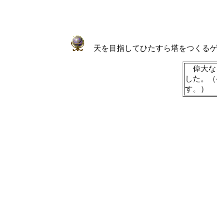
天を目指してひたすら塔をつくるゲ
偉大なる
した。
す。）