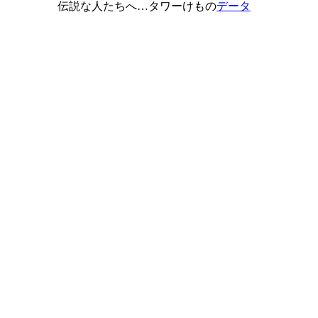
伝説な人たちへ…タワーけもの
データ