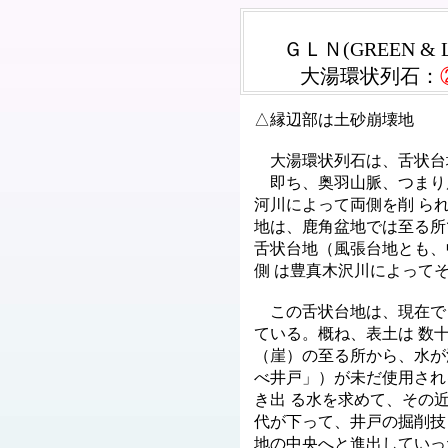
ＧＬＮ(GREEN &
大湯環状列石：
△縁辺部は土砂崩壊地
大湯環状列石は、舌状台
即ち、奥羽山脈、つまり
河川によって両側を削 られ
地は、鹿角盆地では至る所
舌状台地（風張台地とも、
側 は豊真木沢川によって
この舌状台地は、現在で
ている。概ね、表土は 数
（崖）の至る所から、水が
べ井戸」）が未だ使用され
き出 る水を求めて、その
代が下って、井戸の掘削技
地の中央へと進出していっ