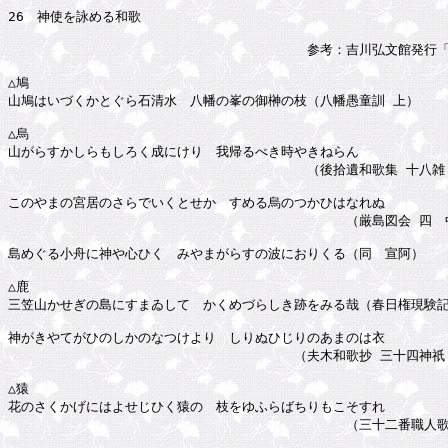
26　神使を詠める和歌

　　　　　　　　　　　　　　　　　　　　　　　参考：吉川弘文館発行「
△鳩

山鳩はいづくかとぐら石清水　八幡の峯の御榊の枝（八幡愚童訓 上）

△烏

山がらすかしらもしろく成にけり　我帰るべき時やきねらん

　　　　　　　　　　　　　　　　　　　　　　　（後拾遺和歌集 十八雑　
このやまの宮居のさらでいくとせか　すめる烏のつかひはなれぬ

　　　　　　　　　　　　　　　　　　　　　　　　　　（厳島図会 四　中
島めぐる小舟に神や心ひく　みやまがらすの波におりくる（同　宣阿）

△鹿

三笠山かせぎの島にすまゐして　かくめづらしき跡をみる哉（春日権現験記 
神がきやてがひのしかのなつけより　しりぬひじりのあまのは衣

　　　　　　　　　　　　　　　　　　　　　　（夫木和歌抄 三十四神祇　
△猿

花のさくかげにはよせじひく猿の　枝をゆふらばちりもこそすれ

　　　　　　　　　　　　　　　　　　　　　　　　　　（三十二番職人歌