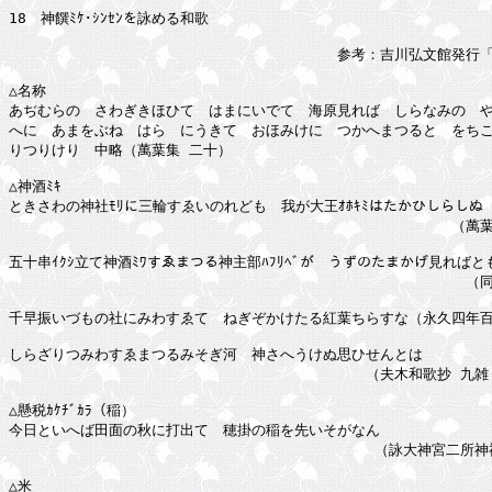
18　神饌ﾐｹ･ｼﾝｾﾝを詠める和歌

　　　　　　　　　　　　　　　　　　　　　　　参考：吉川弘文館発行「
△名称

あぢむらの　さわぎきほひて　はまにいでて　海原見れば　しらなみの　や
へに　あまをぶね　はらゝにうきて　おほみけに　つかへまつると　をちこ
りつりけり　中略（萬葉集 二十）

△神酒ﾐｷ

ときさわの神社ﾓﾘに三輪すゑいのれども　我が大王ｵﾎｷﾐはたかひしらしぬ

　　　　　　　　　　　　　　　　　　　　　　　　　　　　　　　（萬葉集
五十串ｲｸｼ立て神酒ﾐﾜすゑまつる神主部ﾊﾌﾘﾍﾞが　うずのたまかげ見ればとも
　　　　　　　　　　　　　　　　　　　　　　　　　　　　　　　　（同 
千早振いづもの社にみわすゑて　ねぎぞかけたる紅葉ちらすな（永久四年百首
しらざりつみわすゑまつるみそぎ河　神さへうけぬ思ひせんとは

　　　　　　　　　　　　　　　　　　　　　　　　　（夫木和歌抄 九雑　
△懸税ｶｹﾁﾞｶﾗ（稲）

今日といへば田面の秋に打出て　穂掛の稲を先いそがなん

　　　　　　　　　　　　　　　　　　　　　　　　　 （詠大神宮二所神祇
△米
