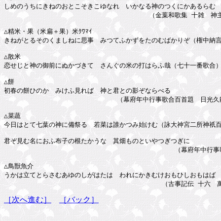
しめのうちにきねのおとこそきこゆなれ　いかなる神のつくにかあるらむ

　　　　　　　　　　　　　　　　　　　　　　 （金葉和歌集 十雑　神主
△精米・果（米扁＋果）米ｸﾜﾏｲ

きねがとるそのくましねに思事　みつてふかずをたのむばかりぞ（権中納言
△散米

恋せじと神の御前にぬかづきて　さんぐの米の打はらふ哉（七十一番歌合）
△餅

初春の餅ひのかゞみけふ見れば　神と君との影ぞならべる

　　　　　　　　　　　　　　　　　 （幕府年中行事歌合百首題　日光久能
△菜蔬

今日はとて七葉の神に備祭る　若菜は誰かつみ始けむ（詠大神宮二所神祇百
君ぞ見む名におふ布子の根たかうな　其畑ものといやつぎつぎに

　　　　　　　　　　　　　　　　　　　　　　　　　　 （幕府年中行事歌
△鳥獣魚介

うかは立てとらさむあゆのしがはたは　われにかきむけおもひしおもはば

［次へ進む］
［バック］