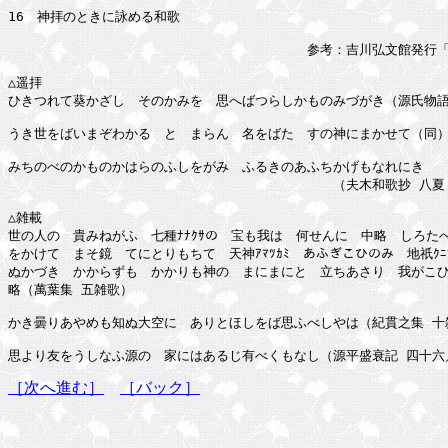
16　神拝のときに詠める和歌

　　　　　　　　　　　　　　　　　　　　　　　参考：吉川弘文館発行「
△遥拝

ひきつれて葵かざしゝそのかみを　思へばつらしかものみづがき（源氏物語 
うき世をばいまぞわかるゝとゞまらん　名をばたゞすの神にまかせて（同）
みちのべのかものかはらのふしをがみ　ふるきのあふちかげもなれにき

　　　　　　　　　　　　　　　　　　　　　　　　　（夫木和歌抄 八夏　
△雑載

世の人の　貴みねがふ　七種ﾅﾅｸｻの　宝も我は　何せんに　中略　しろたへ
をかけて　まそ鏡　てにとりもちて　天神ｱﾏﾂｶﾐ　あふぎこひのみ　地祇ｸﾆﾂ
ぬかづき　かからずも　かかりも神の　まにまにと　立ちあさり　我がこひ
略（萬葉集 五雑歌）

かき曇りあやめも知ぬ大空に　ありとほしをば思ふべしやは（紀貫之集 十雑
［次へ進む］
［バック］