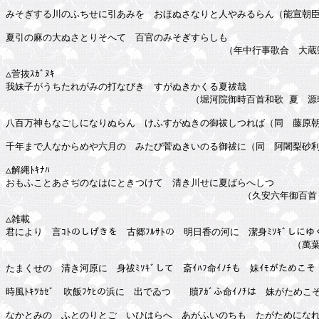
みそぎする川のふちせに引あみを　おほぬさなりと人やみるらん（能宣朝臣
夏引の麻の大ぬさとりそへて　百官のみそぎすらしも

　　　　　　　　　　　　　　　　　　　　　　　 （年中行事歌合　大蔵卿
△菅抜ｽｶﾞﾇｷ

我妹子がうちたれがみの打なびき　すがぬきかくる夏祓哉

　　　　　　　　　　　　　　　　　　　　（堀河院御時百首和歌 夏　源朝
八百万神もなごしになりぬらん　けふすがぬきの御祓しつれば（同　藤原朝
千年まで人なからめや六月の　みたび菅ぬきいのる御祓に（同　阿闍梨砂利
△解縄ﾄｷﾅﾊ

おもふことあさぢのなはにときつけて　清き川せに夏ばらへしつ

　　　　　　　　　　　　　　　　　　　　　　　　　 （久安六年御百首　
△雑載

君により　言ｺﾄのしげきを　古郷ﾌﾙｻﾄの　明日香の河に　潔身ﾐｿｷﾞしにゆく
　　　　　　　　　　　　　　　　　　　　　　　　　　　　　　　（萬葉集
たまくせの　清き河原に　身祓ﾐｿｷﾞして　斎ｲﾊﾌ命ｲﾉﾁも　妹ｲﾓがためこそ
時風ﾄｷﾂｶｾﾞ　吹飯ﾌｹﾋの浜に　出でゐつゝ　贖ｱｶﾞふ命ｲﾉﾁは　妹がためこ
なかとみの　ふとのりとご　いひはらへ　あがふいのちも　たがためになれ（