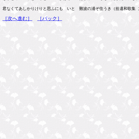
［次へ進む］
［バック］