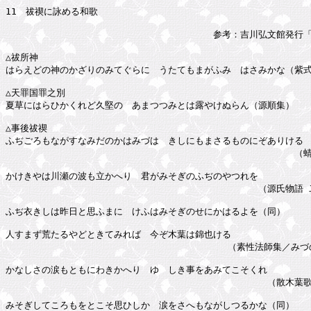
11　祓禊に詠める和歌

　　　　　　　　　　　　　　　　　　　　　　　参考：吉川弘文館発行「
△祓所神

はらえどの神のかざりのみてぐらに　うたてもまがふみゝはさみかな（紫式
△天罪国罪之別

夏草にはらひかくれど久堅の　あまつつみとは露やけぬらん（源順集）

△事後祓禊

ふぢごろもながすなみだのかはみづは　きしにもまさるものにぞありける

　　　　　　　　　　　　　　　　　　　　　　　　　　　　　　　　（蜻蛉
かけきやは川瀬の波も立かへり　君がみそぎのふぢのやつれを

　　　　　　　　　　　　　　　　　　　　　　　　　　　　（源氏物語 二
ふぢ衣きしは昨日と思ふまに　けふはみそぎのせにかはるよを（同）

人すまず荒たるやどときてみれば　今ぞ木葉は錦也ける

　　　　　　　　　　　　　　　　　　　　　　　　 （素性法師集／みづの
かなしさの涙もともにわきかへり　ゆゝしき事をあみてこそくれ

　　　　　　　　　　　　　　　　　　　　　　　　　　　　　（散木葉歌集
みそぎしてころもをとこそ思ひしか　涙をさへもながしつるかな（同）
