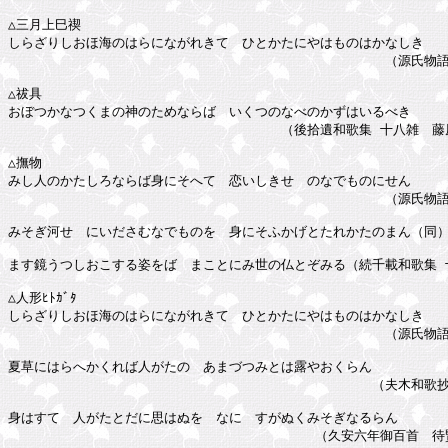
△三月上巳禊

しらざりしおほ海のはらにながれきて　ひとかたにやはものはかなしき

　　　　　　　　　　　　　　　　　　　　　　　　　　　　　（源氏物語 
△祓具

おぼつかなつくまの神のためならば　いくつのなべのかずはいるべき

　　　　　　　　　　　　　　　　　　　　　（後拾遺和歌集 十八雑　藤原
△撫物

みし人のかたしろならば身にそへて　恋いしきせゞのなでものにせん

　　　　　　　　　　　　　　　　　　　　　　　　　　　　　（源氏物語 
みそぎ河せゞにいださむなでものを　身にそふかげとたれかたのまん（同）
ます鏡うつしおこする姿をば　まことにみ世の仏とぞみる（続千載和歌集 十
△人形ﾋﾄｶﾞﾀ

しらざりしおほ海のはらにながれきて　ひとかたにやはものはかなしき

　　　　　　　　　　　　　　　　　　　　　　　　　　　　　（源氏物語 
夏草にはらへかくれば人がたの　あまづつみとは露やおくらん

　　　　　　　　　　　　　　　　　　　　　　　　　　　　（夫木和歌抄 
身はすてゝ人がたとだに思はぬを　なにゝすがぬくみそぎなるらん

　　　　　　　　　　　　　　　　　　　　　　　 （久安六年御百首　待賢