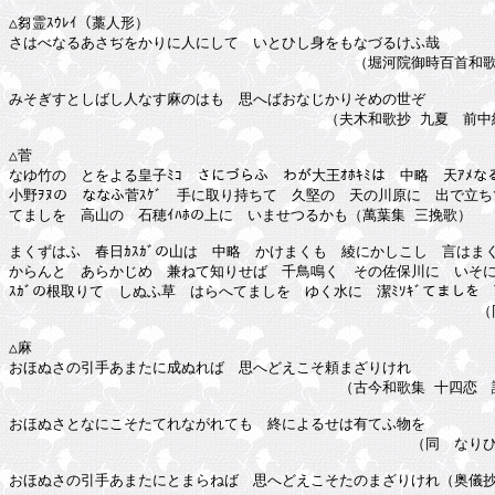
△芻霊ｽｳﾚｲ（藁人形）

さはべなるあさぢをかりに人にして　いとひし身をもなづるけふ哉

　　　　　　　　　　　　　　　　　　　　　　　　（堀河院御時百首和歌 
みそぎすとしばし人なす麻のはも　思へばおなじかりそめの世ぞ

　　　　　　　　　　　　　　　　　　　　　　（夫木和歌抄 九夏　前中納
△菅

なゆ竹の　とをよる皇子ﾐｺ　さにづらふ　わが大王ｵﾎｷﾐは　中略　天ｱﾒな
小野ｦﾇの　ななふ菅ｽｹﾞ　手に取り持ちて　久堅の　天の川原に　出で立ちて　
てましを　高山の　石穂ｲﾊﾎの上に　いませつるかも（萬葉集 三挽歌）

まくずはふ　春日ｶｽｶﾞの山は　中略　かけまくも　綾にかしこし　言はまく
からんと　あらかじめ　兼ねて知りせば　千鳥鳴く　その佐保川に　いそに
ｽｶﾞの根取りて　しぬふ草　はらへてましを　ゆく水に　潔ﾐｿｷﾞてましを　
　　　　　　　　　　　　　　　　　　　　　　　　　　　　　　　　 （同
△麻

おほぬさの引手あまたに成ぬれば　思へどえこそ頼まざりけれ

　　　　　　　　　　　　　　　　　　　　　　　（古今和歌集 十四恋　読
おほぬさとなにこそたてれながれても　終によるせは有てふ物を

　　　　　　　　　　　　　　　　　　　　　　　　　　　　（同　なりひ
おほぬさの引手あまたにとまらねば　思へどえこそたのまざりけれ（奥儀抄 