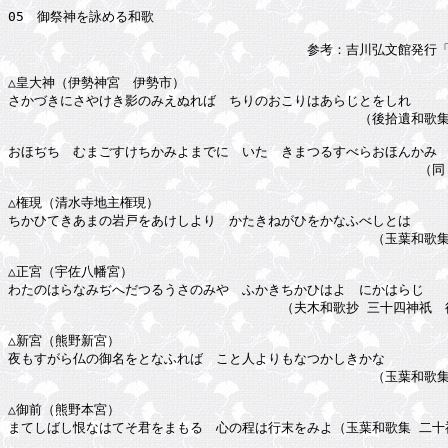
05　御祭神を詠める和歌

　　　　　　　　　　　　　　　　　　　　　　　参考：吉川弘文館発行「
△皇大神（伊勢神宮　伊勢市）

さかづきにさやけき影のみえぬれば　ちりのおこりはあらじとをしれ

　　　　　　　　　　　　　　　　　　　　　　　　　　　（後拾遺和歌集 
おほぢちゝむまごすけちかみよまでに　いたゞきまつるすべらおほんかみ

　　　　　　　　　　　　　　　　　　　　　　　　　　　　　　　 （同　
△権現（清水寺地主権現）

ちかひてきあまの岩戸をあけしより　かたきねがひをかなふべしとは

　　　　　　　　　　　　　　　　　　　　　　　　　　　　（玉葉和歌集 
△正宮（宇佐八幡宮）

わたのはらなみぢへだつるうさのみや　ふかきちかひはよゝにかはらじ

　　　　　　　　　　　　　　　　　　　　　（夫木和歌抄 三十四神祇　後
△新宮（熊野新宮）

夜もすがら仏の御名をとなふれば　こと人よりもなつかしきかな

　　　　　　　　　　　　　　　　　　　　　　　　　　　　（玉葉和歌集 
△御前（熊野本宮）
