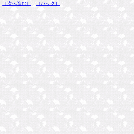
［次へ進む］
［バック］