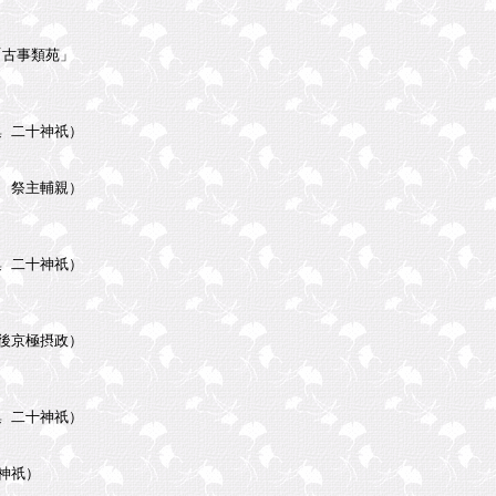
古事類苑」

二十神祇）

祭主輔親）

二十神祇）

京極摂政）

二十神祇）
