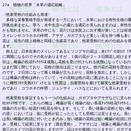
27a　植物の世界「水草の適応戦略」

〈他家受粉の仕組みも発達〉

　多様な栄養繁殖手段が発達する一方において，水草における有性生殖の重
評価出来ません。寧ろ，水中生活への最たる適応が見られますのは，有性生
かも知れません。水草の中にも，花だけは水面上に出す種が多いことは前述し
スイレンやコウホネの仲間，アサザ，ガガブタなど美しい花を持つ種も多い
花は，祖先の陸上植物と同様に虫媒花であり，他家受粉のための仕組みを発
ます。

　例えば，日本在来のスイレンであるヒツジグサの花は，未ﾋﾂｼﾞの刻ｺｸ（午
に満開になるのでその名がありますが，１個の花が２～３日開花し続けます
目は，雌蘂の柱頭ﾁｭｳﾄｳは成熟し花粉を受け付けられる状態になっているの
はまだ固く閉じており，花粉の放出は起こりません。他の花の花粉を昆虫が
のです。２日目になって漸く雄蘂が立ち上がり，花粉を放出します。しかし
には雌蘂の受粉は終わっていて，その花粉は他の花に運ばれることになりま
うに雌性ｼｾｲ先熟ｾﾝｼﾞｭｸと云う性質は，自家受粉を避けて確実な他家受粉を
みであり，コウホネの仲間，ジュンサイ，ハスなどにおいても見られます。
　他家受粉を保証するもう一つの仕組みは，ガガブタやアサザなどに見られる
柱ｶﾁｭｳ性です。これらの種は，雌蘂が長く雄蘂の短い長花ﾁｮｳｶ柱花ﾁﾕｳｶと
雄蘂の方が長い短花ﾀﾝｶ柱花を持ちます。そして，長い雄蘂の花粉と短い雌
の逆）においては，仮に受粉が起こったとしても受精には至りません。長い
は長い雌蘂の柱頭に付いたときのみ，短い雄蘂の花粉は短い雌蘂の柱頭に付
み，受精して結実に至ります（適合受粉）。アサザには，雄蘂と雌蘂の長さ
第三のタイプの花が存在しますので，話はやや複雑になりますが，ガガブタ