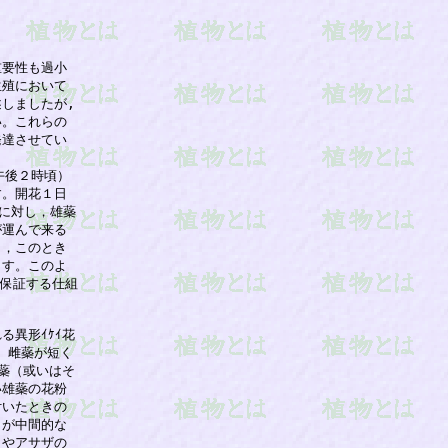
要性も過小

殖において

ましたが,

。これらの

達させてい

後２時頃）

。開花１日

に対し，雄蘂

運んで来る

，このとき

す。このよ

保証する仕組



異形ｲｹｲ花

，雌蘂が短く

蘂（或いはそ

雄蘂の花粉

いたときの

が中間的な

やアサザの
