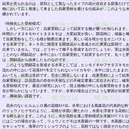
結実が見られるのは，原則として異なったタイプの花が存在する群落だけで
物において広く発達して来ました自家受粉を避ける仕組みが，このような水
継がれています。

〈特殊化した受粉様式〉

　しかし一方において，自家受粉によって結実する種が幾つか知られます。
仲間のノタヌキモやイトタヌキモは，大変結実が良い。開花時に，雄蘂と雌
て自家受粉をしている様が観察出来ます。美しい花を咲かせるオニバスも，
する水草です。８～９月に開花する開放花から形成された果実は貧弱で，あ
出来ていません。では，どうやって種子を形成するのでしょうか。実は水面
ことのない閉鎖花が，水中において自家受粉して結実するのです。丸々と肥
は，閉鎖花から由来したものなのです。

　このような閉鎖花を形成する水草としては，ヒシモドキやフサタヌキモが知
流れの中において花茎ｶｹｲを立てられないバイカモや，水中に没したままの
おいても，結実は良好です。完全に開花しないまま，自家受粉によって結実す
自家受粉は，訪花昆虫の存在や天候などの不確定要素に左右されずに，確実
る受粉様式です。最近の研究において，陸上植物の中にも自家受粉をする多
在が明らかになっています。ですが，水草の場合はどのような要因が自家受
か，興味深い課題です。

　花弁のないヒルムシロ属の花穂ｶｽｲは，水草における風媒花の代表的な例
のリュウノヒゲモのように，花穂が水面に横たわり，水面を浮遊する花粉に
する例もあります。このように，水が花粉を運ぶ受粉様式を水媒ｽｲﾊﾞｲと云
には二つの場合があって，リュウノヒゲモは水面媒の一例です。水面媒には
セキショウモ，海草のウミショウブのように，花粉ではなく雄花そのものが