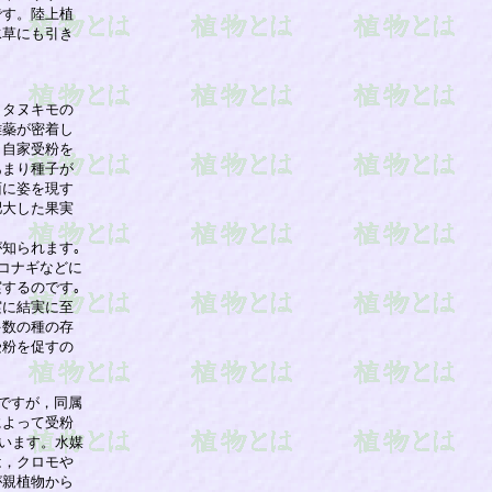
す。陸上植

草にも引き

タヌキモの

蘂が密着し

自家受粉を

まり種子が

に姿を現す

大した果実

られます｡

コナギなどに

るのです｡

に結実に至

数の種の存

粉を促すの

ですが，同属

よって受粉

います。水媒

，クロモや

親植物から
