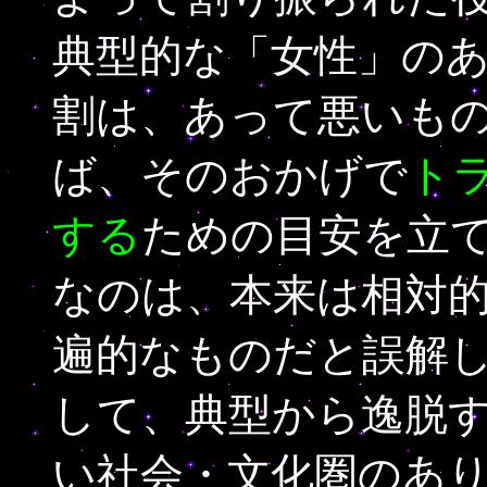
典型的な「女性」の
割は、あって悪いも
ば、そのおかげで
ト
する
ための目安を立
なのは、本来は相対
遍的なものだと誤解
して、典型から逸脱
い社会・文化圏のあ