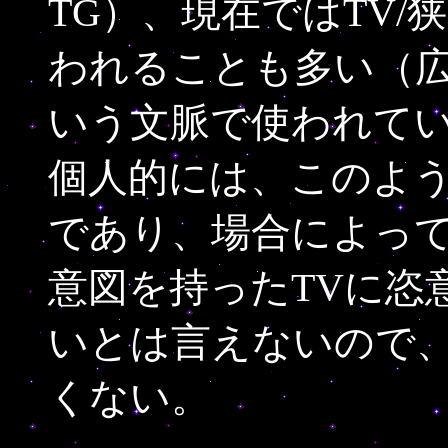
TG）、現在ではTV/
われることも多い（広
いう文脈で使われて
個人的には、このよ
であり、場合によって
意図を持ったTVに恣
いとは言えないので
くない。