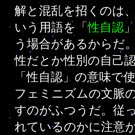
解と混乱を招くのは
いう用語を「
性自認
う場合があるからだ
性だとか性別の自己
「性自認」の意味で
フェミニズムの文脈
すのがふつうだ。従
れているのかに注意