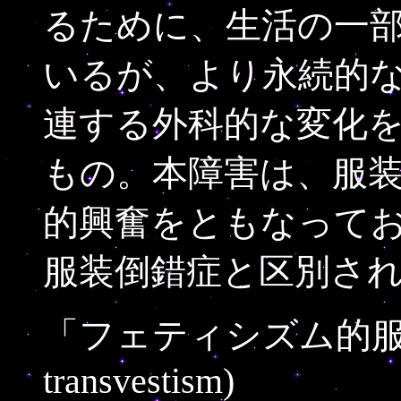
るために、生活の一
いるが、より永続的
連する外科的な変化
もの。本障害は、服
的興奮をともなって
服装倒錯症と区別さ
「フェティシズム的服装倒錯
transvestism)