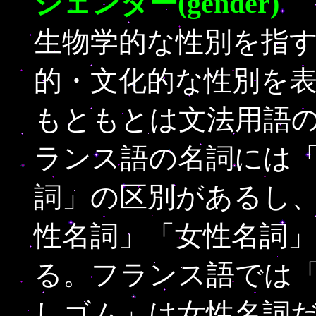
ジェンダー(gender)
生物学的な性別を指
的・文化的な性別を
もともとは文法用語
ランス語の名詞には
詞」の区別があるし
性名詞」「女性名詞
る。フランス語では
しゴム」は女性名詞