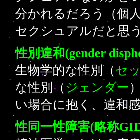
分かれるだろう（個
セクシュアルだと思
性別違和(gender dispho
生物学的な性別（
セ
な性別（
ジェンダー
い場合に抱く、違和
性同一性障害(略称GID)(gend