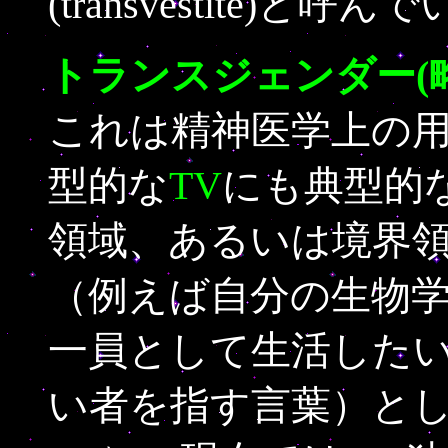
(transvestite)と呼ん
トランスジェンダー(略称TG
これは精神医学上の
型的な
TV
にも典型的
領域、あるいは境界
（例えば自分の生物
一員として生活した
い者を指す言葉）と