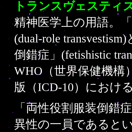
トランスヴェスティズム(略称
精神医学上の用語。
(dual-role trans
倒錯症」(fetishistic 
WHO（世界保健機構
版
（ICD-10）にお
「両性役割服装倒錯症」(dual-
異性の一員であると