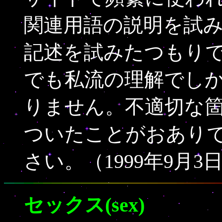
関連用語の説明を試
記述を試みたつもり
でも私流の理解でし
りません。不適切な
ついたことがおあり
さい。（1999年9月3
セックス(sex)