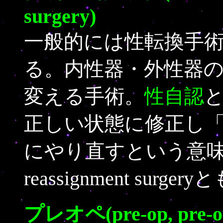
surgery)
一般的には性転換手
る。内性器・外性器
変える手術。
性自認
正しい状態に修正し
にやり直すという意味合
reassignment surge
プレオペ(pre-op, pre-op