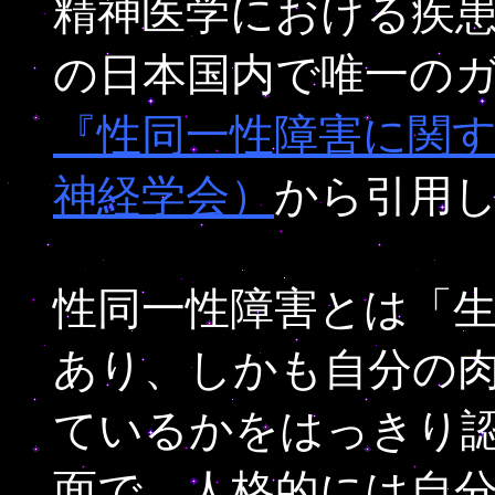
精神医学における疾
の日本国内で唯一の
『性同一性障害に関
神経学会）
から引用
性同一性障害とは「
あり、しかも自分の
ているかをはっきり
面で、人格的には自