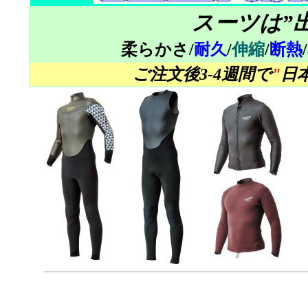
スーツは”
柔らかさ/
耐久
/
伸縮
/
断熱
/
ご注文後3-4週間で
"
日