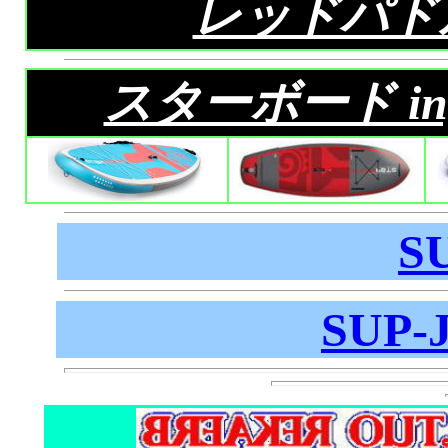
レッドパド
スターボード infl
S
SUP-J