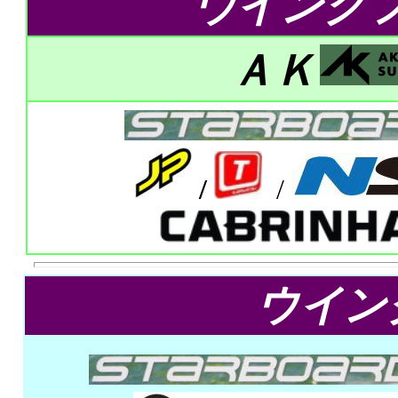
ウイング
ＡＫ
/
/
ウイン