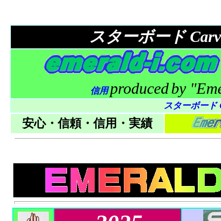
スターボード
Carv
produced
by "Em
信用
スターボード C
安心・信頼・信用・実績