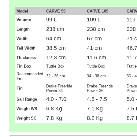
Model
CARVE 99
CARVE 109
CARV
99 L
109 L
119
Volume
238 cm
238 cm
238
Length
64 cm
67 cm
71 
Width
38.5 cm
41 cm
46.
Tail Width
12.3 cm
11.6 cm
11.
Thickness
Fin Box
Tuttle Box
Tuttle Box
Tuttl
Recommended
32 - 36 cm
34 - 38 cm
36 - 
Fin
Drake Freeride
Drake Freeride
Drake
Fin
Power 34
Power 36
Power
4.0 - 7.0
4.5 - 7.5
5.0 
Sail Range
6.8 Kg
7.1 Kg
7.5
Weight WS
7.8 Kg
8.2 Kg
8.7
Weight SC