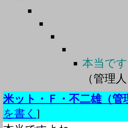
本当です
（管理
米ット・Ｆ・不二雄（管
を書く
]