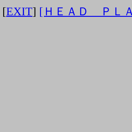
[
EXIT
]
[ＨＥＡＤ ＰＬ