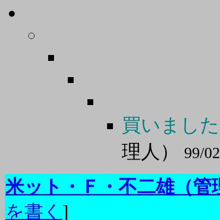
買いました
理人）
99/02
米ット・Ｆ・不二雄（管
を書く
]