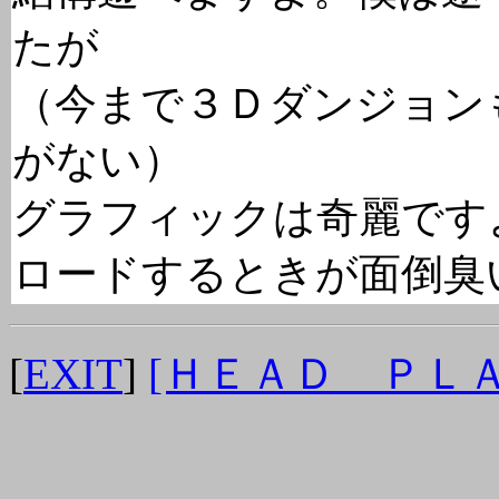
たが
（今まで３Ｄダンジョン
がない）
グラフィックは奇麗です
ロードするときが面倒臭
[
EXIT
]
[ＨＥＡＤ ＰＬ