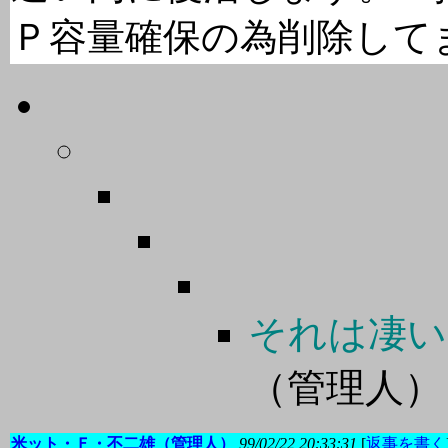
Ｐ容量確保の為削除して
それは凄い
（管理人
米ット・Ｆ・不二雄（管理人）
99/02/22 20:33:31
[
返事を書く