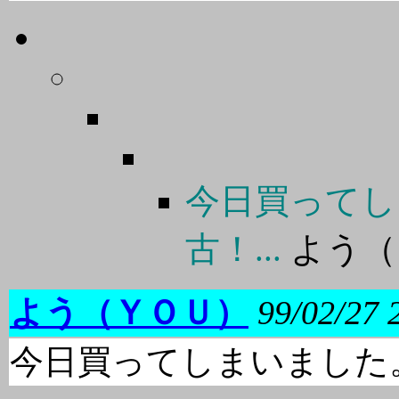
今日買ってし
古！...
よう（
よう（ＹＯＵ）
99/02/27 
今日買ってしまいました