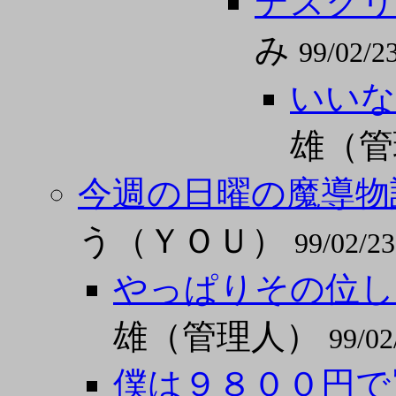
デスクリ
み
99/02/2
いいな
雄（
今週の日曜の魔導物語
う（ＹＯＵ）
99/02/23
やっぱりその位し
雄（管理人）
99/02
僕は９８００円で