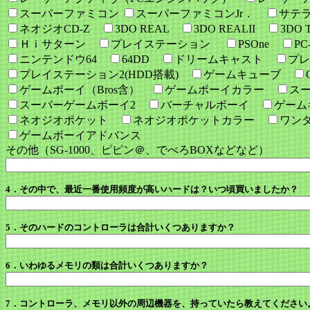
スーパーファミコン
スーパーファミコンJr．
サテ
ネオジオCD-Z
3DO REAL
3DO REALII
3DO
Ｈｉサターン
プレイステーション
PSOne
P
ニンテンドウ64
64DD
ドリームキャスト
プ
プレイステーション2(HDD搭載)
ゲームキューブ
ゲームボーイ（Bros含）
ゲームボーイカラー
ス
スーパーゲームボーイ2
バーチャルボーイ
ゲー
ネオジオポケット
ネオジオポケットカラー
ワン
ゲームボーイアドバンス
その他（SG-1000、ピピン＠、でべろBOXなどなど）
4．その中で、最近一番使用頻度が高いハードは？いつ頃買いましたか？
5．そのハードのコントローラは合計いくつありますか？
6．いわゆるメモリの類は合計いくつありますか？
7．コントローラ、メモリ以外の周辺機器を、持っていたら教えてください