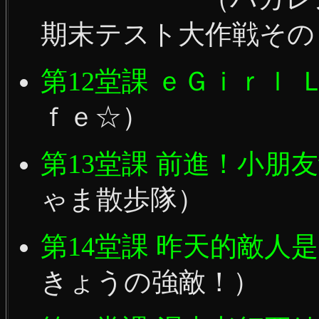
期末テスト大作戦その
第12堂課 ｅＧｉｒｌ 
ｆｅ☆）
第13堂課 前進！小朋
ゃま散歩隊）
第14堂課 昨天的敵人
きょうの強敵！）