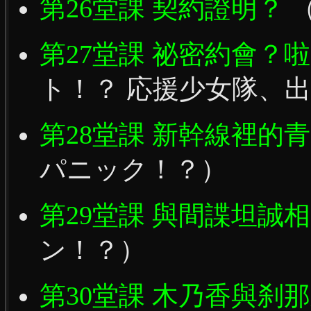
第26堂課 契約證明？
第27堂課 祕密約會？
ト！？ 応援少女隊、
第28堂課 新幹線裡的
パニック！？）
第29堂課 與間諜坦誠
ン！？）
第30堂課 木乃香與刹