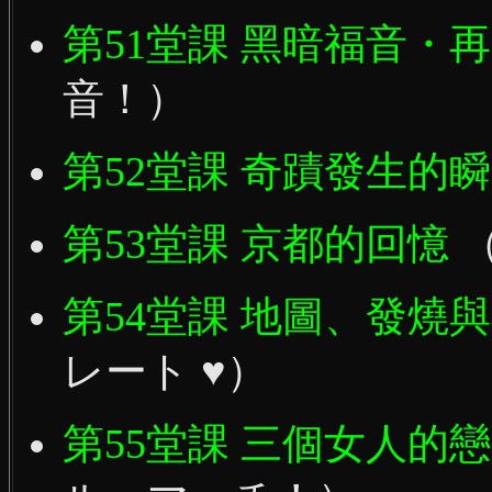
第51堂課 黑暗福音・
音！）
第52堂課 奇蹟發生的
第53堂課 京都的回憶
第54堂課 地圖、發燒
レート ♥）
第55堂課 三個女人的