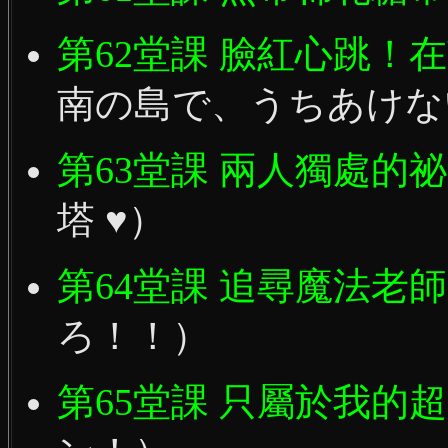
第62堂課 臉紅心跳！
南の島で、うちあけな
第63堂課 兩人獨處的
塔 ♥）
第64堂課 追尋魔法老
ろ！！）
第65堂課 只屬於我的