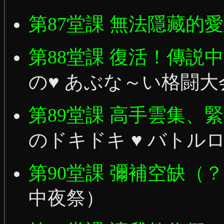
第87堂課 無法隱藏的
第88堂課 復活！傳説
の♥ あぶな～い格闘大
第89堂課 高手雲集、
のドキドキ ♥ バトル
第90堂課 彌補空缺（
中夜祭）