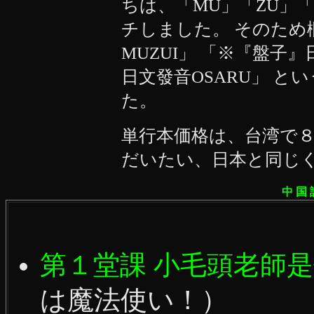
ちは、「MU」「ZU」
チしました。 そのため
MUZUI」 「※『盤子』
日文發音OSARU」 
た。
単行本価格は、台湾で
だいたい、日本と同じ
中 国 
第１堂課 小毛頭老師
は魔法使い！）