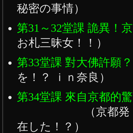
秘密の事情）
第31～32堂課 詭異！
お札三昧女！！）
第33堂課 對大佛許願？
を！？ ｉｎ奈良）
第34堂課 來自京都的
（京都発・衝撃
在した！？）