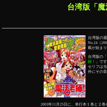
台湾版「魔
台湾版の週
No.24（
載が始まり
台湾版の「
師！
」です
セリフは当
外にその音
2003年11月25日に、単行本１巻と