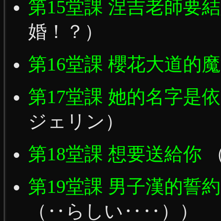
第15堂課 涅吉老師要
婚！？）
第16堂課 櫻花大道的
第17堂課 她的名字是
ジェリン）
第18堂課 想要送給你
（
第19堂課 男子漢的誓
（‥らしい‥‥））