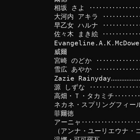
相坂 さよ ‥‥‥‥‥‥‥
大河内 アキラ ‥‥‥‥‥
早乙女 ハルナ ‥‥‥‥‥
佐々木 まき絵 ‥‥‥‥‥
Evangeline.A.K.McDow
威爾
宮崎 のどか ‥‥‥‥‥‥
雪広 あやか ‥‥‥‥‥‥
Zazie Rainyday‥‥‥‥‥‥
源 しずな ‥‥‥‥‥‥‥
高畑・Ｔ・タカミチ‥‥‥‥
ネカネ・スプリングフィール
菲爾徳
アーニャ‥‥‥‥‥‥‥‥‥
（アンナ・ユーリエウナ・
温娜・可可羅瓦