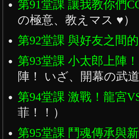
第91堂課 讓我教你們CO
の極意、教えマス ♥）
第92堂課 與好友之間
第93堂課 小太郎上陣
陣！ いざ、開幕の武
第94堂課 激戰！龍宮V
菲！！）
第95堂課 鬥魂傳承與