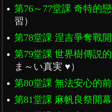
第76～77堂課 奇特的
習）
第78堂課 涅吉爭奪戰
第79堂課 世界樹傳説
ま～い真実 ♥）
第80堂課 無法安心的
第81堂課 麻帆良祭開