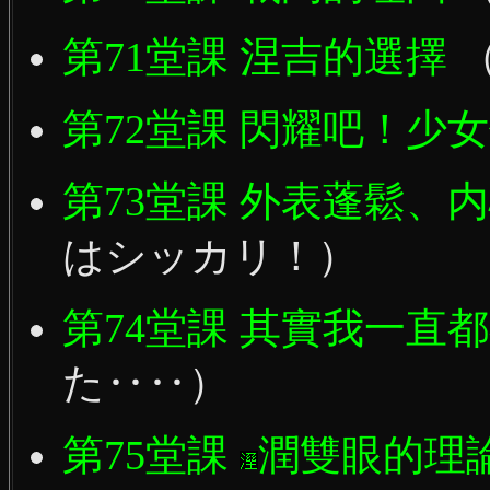
第71堂課 涅吉的選擇
第72堂課 閃耀吧！少
第73堂課 外表蓬鬆、
はシッカリ！）
第74堂課 其實我一直
た‥‥）
第75堂課
潤雙眼的理