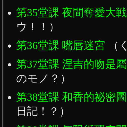
第35堂課 夜間奪愛大
ウ！！）
第36堂課 嘴唇迷宮
（
第37堂課 涅吉的吻是
のモノ？）
第38堂課 和香的祕密
日記！？）