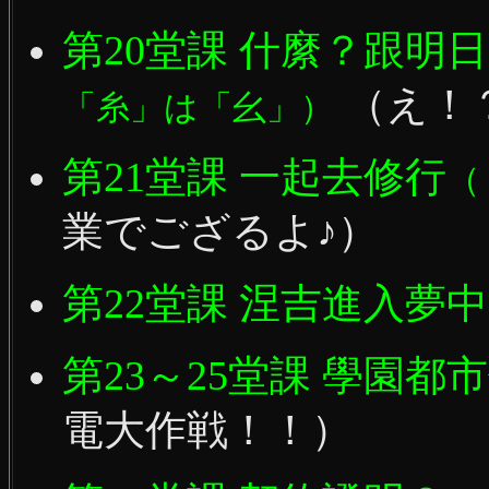
第20堂課 什縻？跟明
（え！
「糸」は「幺」）
第21堂課 一起去修行
（
業でござるよ♪）
第22堂課 涅吉進入夢
第23～25堂課 學園都
電大作戦！！）