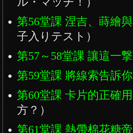
ル・マッチ！）
第56堂課 涅吉、蒔繪
子入りテスト）
第57～58堂課 讓這一
第59堂課 將線索告訴你
第60堂課 卡片的正確
方？）
第61堂課 熱帶棉花糖