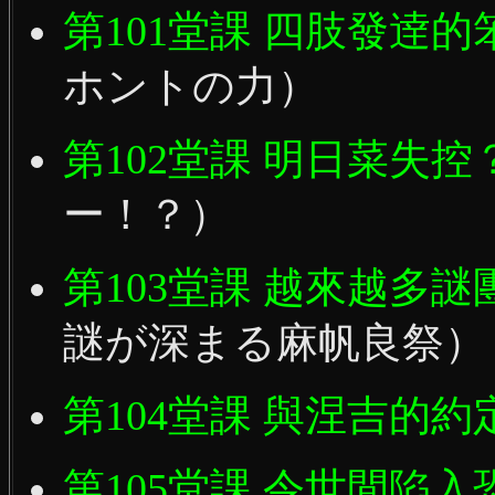
第101堂課 四肢發逹
ホントの力）
第102堂課 明日菜失控
ー！？）
第103堂課 越來越多
謎が深まる麻帆良祭）
第104堂課 與涅吉的約
第105堂課 令世間陷