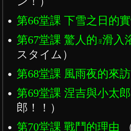
ン！）
第66堂課 下雪之日的
第67堂課 驚人的
滑入
スタイム）
第68堂課 風雨夜的來
第69堂課 涅吉與小太
郎！！）
第70堂課 戰鬥的理由