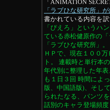
「ANIMATION SEC
「ラブひな研究所」が
書かれている内容を訳
「ぴえろ」というハン
ている赤松健原作の「
「ラブひな研究所」。
ＨＰで、現在１００万
ト。 連載時と単行本
年代別に整理した年表
も１日３回 時間によっ
版、中国語版)、そし
られたなる、パンツを
話別のキャラ登場頻度