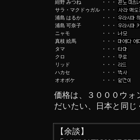
紺野 みつね
・・・
サラ・マクドゥガル
・・・
浦島 はるか
・・・
浦島 可奈子
・・・
ニャモ
・・・
真枝 絵馬
・・・
タマ
・・・
クロ
・・・
リッド
・・・
ハカセ
・・・
オオボケ
・・・
価格は、３０００ウォ
だいたい、日本と同じ
【余談】