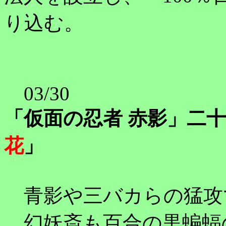
り込む。
03/30
「仮面の忍者 赤影」二
花
」
青影や三バカらの猛攻
幻妖斎も百合の黒蝙蝠