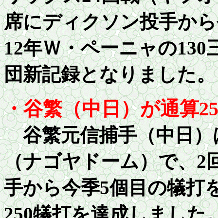
席にディクソン投手から
12年Ｗ・ペーニャの
1
3
団新記録となりました。
・谷繁（中日）が通算
2
谷繁元信捕手（中日）は1
（ナゴヤドーム）で、2
手から今季5個目の犠打
250
犠打を達成しました