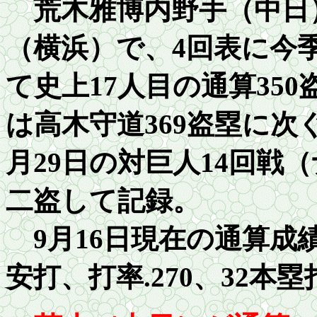
荒木雅博内野手（中日）は
（横浜）で、4回表に今
て史上17人目の通算
350
は高木守道
369
盗塁に次
月
29
日の対巨人
14
回戦（
二盗して記録。
9月16日現在の通算成
安打、打率
.27
0、32本塁