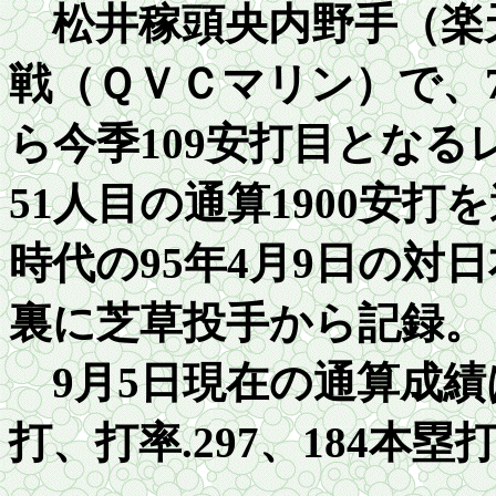
松井稼頭央内野手（楽天
戦（ＱＶＣマリン）で、
ら今季109安打目とな
51人目の通算
1900
安打を
時代の
95
年
4
月
9
日の対日
裏に芝草投手から記録。
9月5日現在の通算成績
打、打率
.297
、
18
4本塁