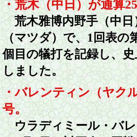
・荒木（中日）が通算
2
荒木雅博内野手（中日）
（マツダ）で、1回表の第
個目の犠打を記録し、史
しました。
・バレンティン（ヤクル
号。
ウラディミール・バレ