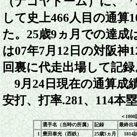
（ナゴヤドーム）に、「
して史上466人目の通算
1
た。
25
歳9ヵ月での達成
は
07
年7月12日の対
阪神
回裏に代走出場して記録
9月
2
4日現在の通算成績
安打、打率
.281
、
1
14本
＜
1000
選手名（当時の所属）
記録
最終出
1
豊田泰光（西鉄）
2
5歳5ヵ月
1814