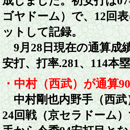
成しました。初安打は
07
ゴヤドーム）で、
12
回表
ットして記録。
9月
2
8日現在の通算成績
安打、打率
.281
、
1
14本
・中村（西武）が通算90
中村剛也内野手（西武）
24回戦（京セラドーム）