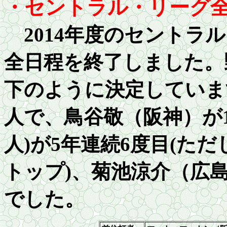
・セントラル・リーグ
201
4年度のセントラ
全日程を終了しました。
下のように決定していま
人で、鳥谷敬（阪神）が1
人
)
が5年連続6度目(ただ
トップ)、菊池涼介（広
でした。