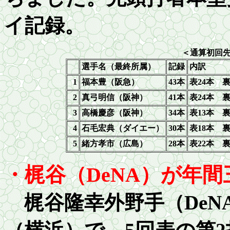
イ記録。
＜通算初回
選手名（最終所属）
記録
内訳
1
福本豊（阪急）
43
本
表
24
本 
2
真弓明信（阪神）
41
本
表
24
本 
3
高橋慶彦（阪神）
34
本
表
13
本 
4
石毛宏典（ダイエー）
30
本
表
18
本 
5
緒方孝市（広島）
28
本
表
22
本 
・梶谷（DeNA）が年
梶谷隆幸外野手（DeN