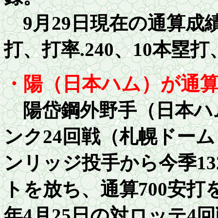
9月
2
9日現在の通算成績は
打、打率
.2
40、
1
0本塁打
・陽（日本ハム）が通算
陽岱鋼外野手（日本ハム
ンク24回戦（札幌ドーム
ンリッジ投手から今季1
3
トを放ち、通算7
00
安打
年
4
月
25
日の対ロッテ
4
回