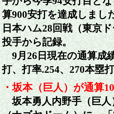
手から今季
94
安打目とな
算
900
安打を達成しまし
日本ハム
28
回戦（東京ド
投手から記録。
9
月
2
6日現在の通算成績
打、打率
.254
、
2
70本塁
・坂本（巨人）が通算
1
坂本勇人内野手（巨人