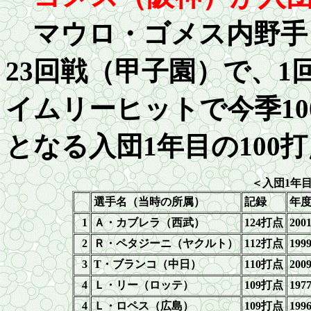
マウロ・ゴメス内野手
2
3回戦（甲子園）で、1
イムリーヒットで今季
10
となる入団
1
年目の
100
打
＜入団
1
年
選手名（当時の所属）
記録
年
1
Ａ・カブレラ（西武）
124
打点
200
2
Ｒ・ペタジーニ（ヤクルト）
112
打点
199
3
T
・ブランコ（中日）
1
10打点
200
4
Ｌ・リー（ロッテ）
109
打点
197
4
Ｌ・ロペス（広島）
109
打点
199