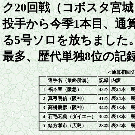
ク20回戦（コボスタ宮
投手から今季1本目、通
る
5
号ソロを放ちました
最多、歴代
単独8
位の記
＜通算初回
選手名（最終所属）
記録
内訳
1
福本豊（阪急）
43
本
表
24
本 
2
真弓明信（阪神）
41
本
表
24
本 
3
高橋慶彦（阪神）
34
本
表
13
本 
4
石毛宏典（ダイエー）
30
本
表
18
本 
5
緒方孝市（広島）
28
本
表
22
本 