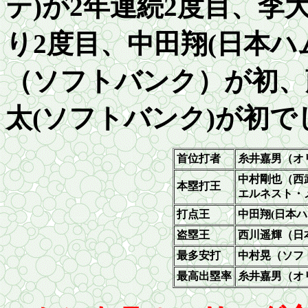
テ
)
が2年連続2度目、李
り2
度目、
中田翔(日本ハ
（ソフトバンク）が初、
太(ソフトバンク)
が初で
首位打者
糸井嘉男（オ
中村剛也（西
本塁打王
エルネスト・
打点王
中田翔(日本ハ
盗塁王
西川遥輝（日
最多安打
中村晃（ソフ
最高出塁率
糸井嘉男（オ