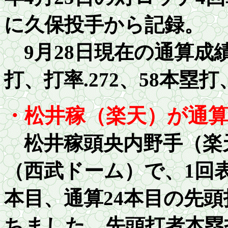
に久保投手から記録。
9月28日現在の通算成績
打、打率
.2
72、58本塁打
・松井稼（楽天）が通
松井稼頭央内野手（楽天
（西武ドーム）で、
1
回
本目、通算
2
4本目の先頭
ちました。先頭打者本塁