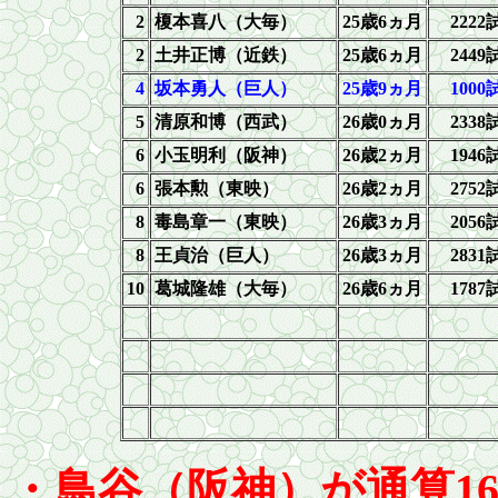
2
榎本喜八（大毎）
25
歳6ヵ月
2222
2
土井正博（近鉄）
25
歳6ヵ月
2449
4
坂本勇人（巨人）
25
歳9ヵ月
1000
5
清原和博（西武）
2
6歳0ヵ月
2338
6
小玉明利（阪神）
2
6歳2ヵ月
1946
6
張本勲（東映）
2
6歳2ヵ
月
2752
8
毒島章一（東映）
2
6歳3ヵ月
2056
8
王貞治（巨人）
2
6歳3ヵ月
2831
10
葛城隆雄（大毎）
2
6歳6ヵ月
1787
・鳥谷（阪神）が通算
1