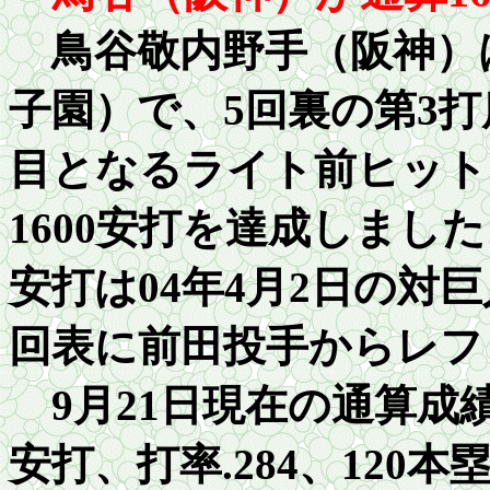
鳥谷敬内野手（阪神）
子園）で、
5
回裏の第
3
打
目となるライト前ヒット
1
6
00
安打を達成しました
安打は
04
年
4
月
2
日の対巨
回表に前田投手からレフ
9月
2
1日現在の通算成
安打、打率
.284
、
1
20本