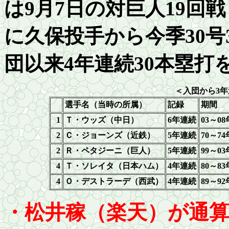
は9月7日の対巨人19回
に久保投手から今季
30
号
団以来4年連続
30
本塁打
＜入団から
3
年
選手名（当時の所
属）
記録
期間
1
Ｔ・ウッズ（中日）
6
年連続
03
～
08
2
Ｃ・ジョーンズ（近鉄）
5
年連続
70
～
74
2
Ｒ・ペタジーニ（巨人）
5
年連続
99
～
03
4
Ｔ・ソレイタ（日本ハム）
4
年連続
80
～
83
4
Ｏ・デストラーデ（西武）
4
年連続
89
～
92
・松井稼（楽天）が通