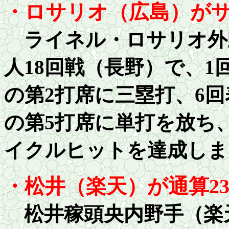
・ロサリオ（広島）が
ライネル・ロサリオ外
人18回戦（長野）で、
1
の第2打席に三塁打、
6
回
の第
5
打席に単打を放ち
イクルヒットを達成しま
・松井（楽天）が通算
2
松井稼頭央内野手（楽