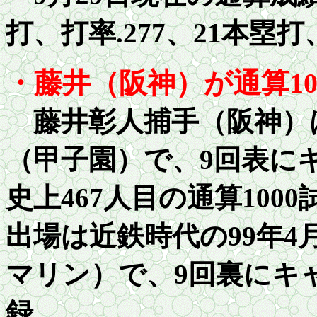
打、打率
.277
、21本塁打
・藤井（阪神）が通算
1
藤井彰人捕手（阪神）
（甲子園）で、9回表に
史上467人目の通算
1000
出場は近鉄時代の99年4
マリン）で、9回裏にキ
録。