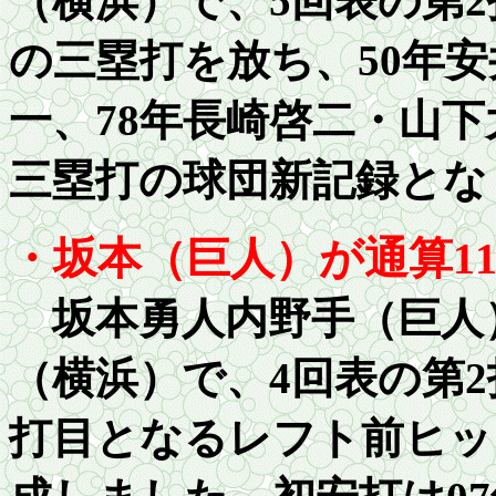
（横浜）で、5回表の第
の三塁打を放ち、50年安
一、78年長崎啓二・山
三塁打の球団新記録とな
・坂本（巨人）が通算
1
坂本勇人内野手（巨人
（横浜）で、4回表の第
打目となるレフト前ヒッ