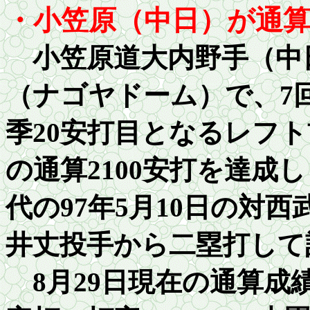
・小笠原（中日）が通
小笠原道大内野手（中日
（ナゴヤドーム）で、7
季20安打目となるレフ
の通算
2100
安打を達成し
代の
97
年
5
月
10
日の対西
井丈投手から二塁打して
8月29日現在の通算成