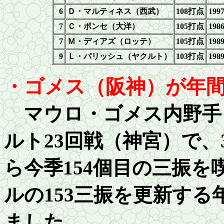
6
Ｄ・マルティネス（西武）
108
打点
199
7
Ｃ・ポンセ（大洋）
105
打点
198
7
Ｍ・ディアズ（ロッテ）
105
打点
198
9
Ｌ・パリッシュ（ヤクルト）
103
打点
198
・ゴメス（阪神）が年
マウロ・ゴメス内野手
ルト
2
3回戦（神宮）で、
ら今季
15
4個目の三振を
ルの
1
53三振を更新する
ました。