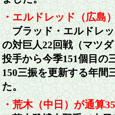
・エルドレッド（広島
ブラッド・エルドレッ
の対巨人
22
回戦（マツダ
投手から今季
151
個目の
1
50三振を更新する年間
た。
・荒木（中日）が通算
3