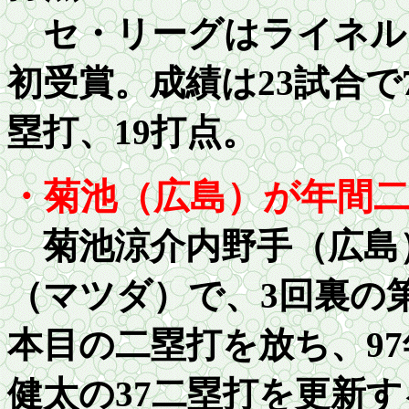
セ・リーグはライネル
初受賞。成績は23試合で
塁打、19打点。
・菊池（広島）が年間
菊池涼介内野手（広島）
（マツダ）で、3回裏の第
本目の二塁打を放ち、97
健太の37二塁打を更新