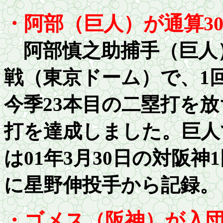
・阿部（巨人）が通算
3
阿部慎之助捕手（巨人）
戦（東京ドーム）で、
1
今季23本目の二塁打を
打を達成しました。巨人
は01年3月
30
日の対阪神
に星野伸投手から記録。
・ゴメス（阪神）が入