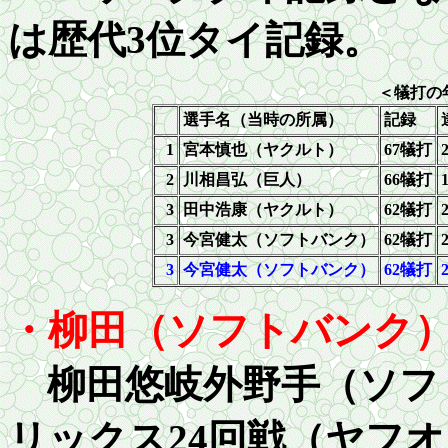
は歴代
3位タイ記録。
＜犠打の
選手名
（当時の所属）
記録
1
宮本慎也（ヤクルト）
67
犠打
2
川相昌弘（巨人）
66
犠打
3
田中浩康（ヤクルト）
62
犠打
3
今宮健太（ソフトバンク）
62犠打
3
今宮健太（ソフトバンク）
62犠打
・柳田（ソフトバンク
柳田悠岐外野手（ソフト
リックス24回戦（ヤフオ