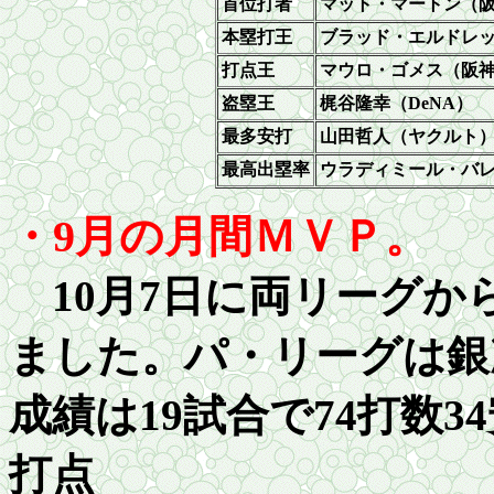
首位打者
マット・マートン（
本塁打王
ブラッド・エルドレ
打点王
マウロ・ゴメス（阪
盗塁王
梶谷隆幸（DeNA）
最多安打
山田哲人（ヤクルト
最高出塁率
ウラディミール・バ
・9月の月間ＭＶＰ。
10月7日に両リーグか
ました。パ・リーグは銀
成績は19試合で74打数
3
打点