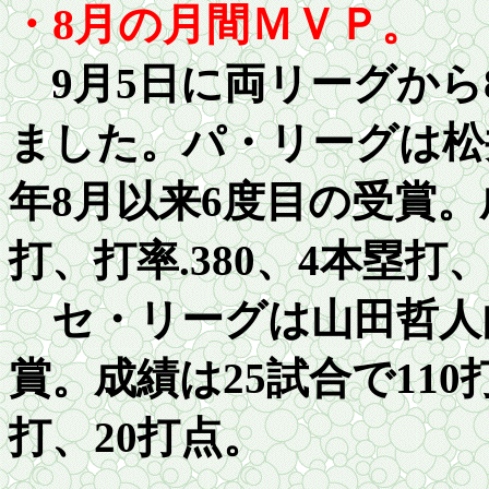
・8月の月間ＭＶＰ。
9月5日に両リーグから
ました。パ・リーグは松
年8月以来6度目の受賞。
打、打率
.3
80、4本塁打、
セ・リーグは山田哲人
賞。成績は25試合で110
打、20打点。