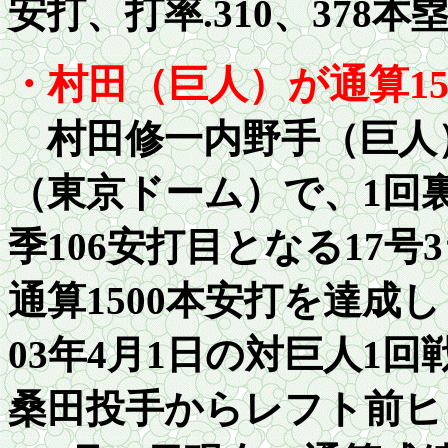
安打、打率
.31
0、
37
8本
・村田（巨人）が通算
1
村田修一内野手（巨人）
（東京ドーム）で、1回
季10
6
安打目となる17号
通算
1
5
00
本安打を達成し
03
年
4
月
1
日の対巨人
1
回
桑田投手からレフト前ヒ