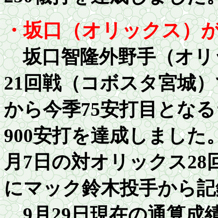
・坂口（オリックス）
坂口智隆外野手（オリ
21回戦（コボスタ宮城
から今季75安打目とな
900
安打を達成しました
月
7
日の対オリックス
28
にマック鈴木投手から記
9月
2
9日現在の通算成績は