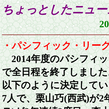
ちょっとしたニ
2
・パシフィック・リー
201
4年度のパシフィ
で全日程を終了しました
以下のように決定してい
7人で、栗山巧
(
西武
)
が
2