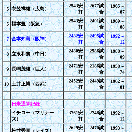
2543
安
2677
試
1965
～
衣笠祥雄（広島）
5
打
合
87
2543
安
2401
試
1969
～
福本豊（阪急）
5
打
合
88
24
82安
24
95試
1992
～
金本知憲（阪神）
7
打
合
12
2480
安
2586
試
1988
～
立浪和義（中日）
8
打
合
09
2471
安
2186
試
1958
～
長嶋茂雄（巨人）
9
打
合
74
2452
安
2449
試
1962
～
土井正博（西武）
10
打
合
81
日米通算記録
イチロー（マリナー
37
61安
27
48試
1992
～
ズ）
打
合
12
2629
安
2470
試
1993
～
松井秀喜（レイズ）