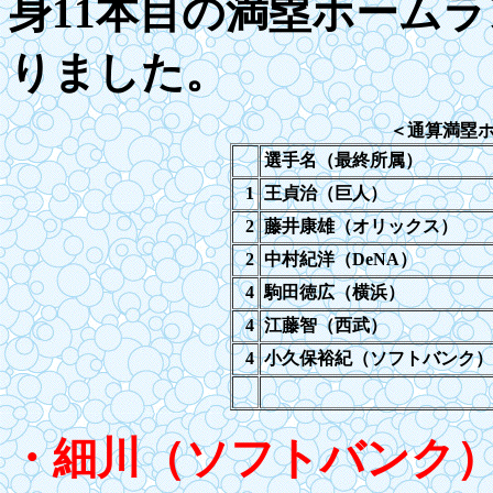
身
1
1本目の満塁ホームラ
りました。
＜通算満塁
選手名（最終所属）
1
王貞治（巨人）
2
藤井康雄（オリックス）
2
中村紀洋（DeNA）
4
駒田徳広（横浜）
4
江藤智（西武）
4
小久保裕紀（ソフトバンク）
・細川（ソフトバンク