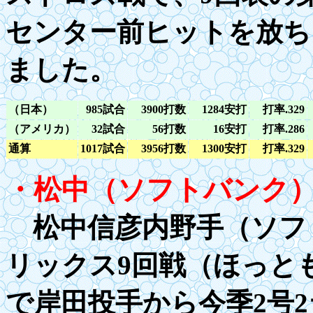
センター前ヒットを放ち
ました。
（日本）
985試合
3900打数
1
284安打
打率
.329
（アメリカ）
32試合
56打数
16安打
打率
.286
通算
1
017試合
3956打数
1
300安打
打率
.329
・松中（ソフトバンク
松中信彦内野手（ソフト
リックス9回戦（ほっと
で岸田投手から今季
2
号
2