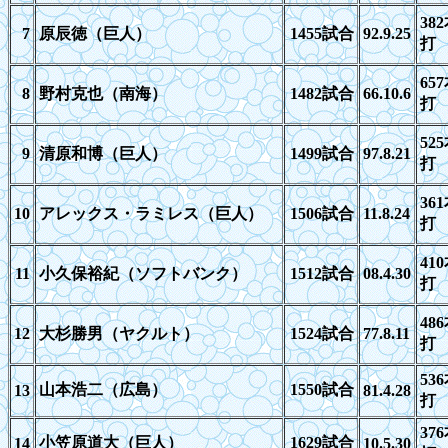
382
7
原辰徳（巨人）
1455
試合
92.9.25
打
657
8
野村克也（南海）
1482
試合
66.10.6
打
525
9
清原和博（巨人）
1499
試合
97.8.21
打
3
6
10
アレックス・ラミレス（巨人）
1506
試合
11.8.24
打
4
1
11
小久保裕紀（ソフトバンク）
1512
試合
08.4.30
打
486
12
大杉勝男（ヤクルト）
1524
試合
77.8.11
打
536
山本浩二（広島）
1550
試合
13
81.4.28
打
376
小笠原道大（巨人）
1629
試合
14
10.5.30