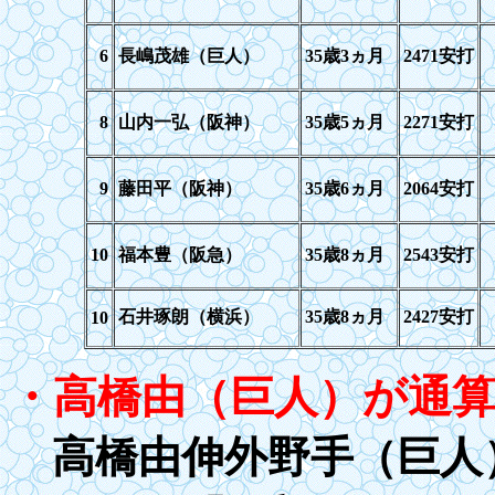
6
長嶋茂雄（巨人）
35歳3ヵ月
2471安打
8
山内一弘（阪神）
35歳5ヵ月
2271安打
9
藤田平（阪神）
35歳6ヵ月
2064安打
10
福本豊（阪急）
35
歳
8
ヵ月
2543
安打
石井琢朗（横浜）
35
歳
8
ヵ月
242
7安打
10
・高橋由（巨人）が通
高橋由伸外野手（巨人）