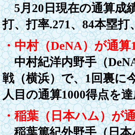
5月20日現在の通算成績
打、打率
.2
71、84本塁打
・中村（DeNA）が通算
中村紀洋内野手（DeNA
戦（横浜）で、1回裏に
人目の通算
1000
得点を達
・稲葉（日本ハム）が
稲葉篤紀外野手（日本ハ