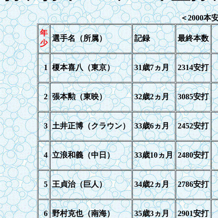
＜
2000
本
年
選手名（所属）
記録
最終本数
少
1
榎本喜八（東京）
31
歳
7
ヵ月
2314
安打
2
張本勲（東映）
32
歳
2
ヵ月
3085
安打
3
土井正博（クラウン）
33
歳
6
ヵ月
2452
安打
4
立浪和義（中日）
33
歳
10
ヵ月
2480
安打
5
王貞治（巨人）
34歳2ヵ月
2786安打
6
野村克也（南海）
35歳3ヵ月
2901安打