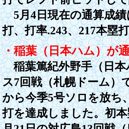
5月4日現在の通算成績
打、打率
.243
、
21
7本塁
・稲葉（日本ハム）が
稲葉篤紀外野手（日本ハ
ス7回戦（札幌ドーム）
から今季5号ソロを放ち、
打を達成しました。初本
月
21
日の対広島
13
回戦（