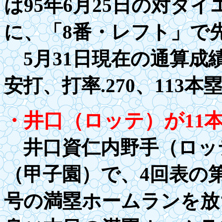
は
95
年
6
月
25
日の対ダイ
に、「
8
番・レフト」で
5月31日現在の通算成
安打、打率
.2
70、113本
・井口（ロッテ）が
1
1
井口資仁内野手（ロッ
（甲子園）で、4回表の
号の満塁ホームランを放