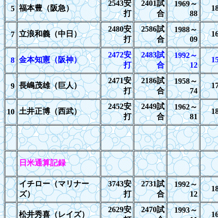
2543
安
2401
試
1969
～
福本豊（阪急）
1
5
打
合
88
2480
安
2586
試
1988
～
立浪和義（中日）
1
7
打
合
09
24
72安
24
83試
1992
～
金本知憲（阪神）
1
8
打
合
12
2471
安
2186
試
1958
～
長嶋茂雄（巨人）
1
9
打
合
74
2452
安
2449
試
1962
～
土井正博（西武）
1
10
打
合
81
日米通算記録
イチロー（マリナー
37
43安
27
31試
1992
～
1
ズ）
打
合
12
2629
安
2470
試
1993
～
松井秀喜（レイズ）
1