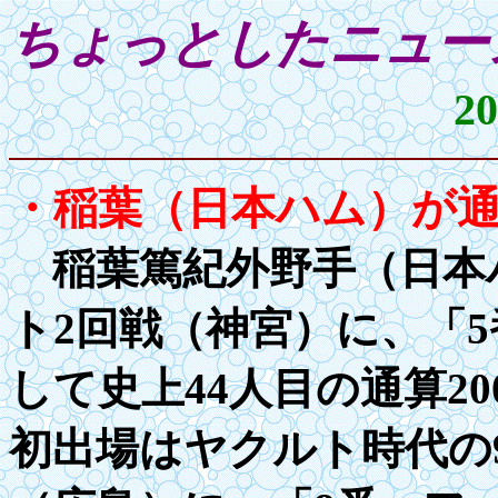
ちょっとしたニ
2
・稲葉（日本ハム）が
稲葉篤紀外野手（日本ハ
ト2回戦（神宮）に、「
して史上44人目の通算
20
初出場はヤクルト時代の