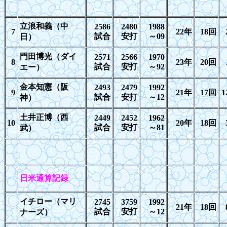
立浪和義（中
2586
2480
1988
7
22
年
18
回
試合
安打
～
09
日）
門田博光（ダイ
2571
2566
1970
8
23
年
20
回
試合
安打
～
92
エー）
金本知憲（阪
24
93
24
79
1992
9
2
1年
17
回
1
試合
安打
～
1
2
神）
土井正博（西
2449
2452
1962
10
20
年
18
回
試合
安打
～
81
武）
日米通算記録
イチロー（マリ
27
45
37
59
1992
2
1年
18
回
試合
安打
～
1
2
ナーズ）