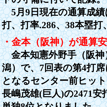
5月9日現在の通算成績
打、打率
.2
86、38本塁打
・金本（阪神）が通算安
金本知憲外野手（阪神）
潟）で、7回表の第4打席
となるセンター前ヒットを
長嶋茂雄(巨人)の247
単独8位となりました。