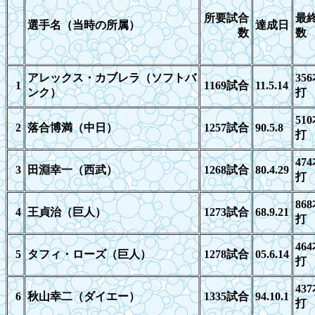
所要試合
最
選手名（当時の所属）
達成日
数
数
アレックス・カブレラ（ソフトバ
356
1
1169
試合
11.5.14
ンク）
打
510
2
落合博満（中日）
1257
試合
90.5.8
打
474
3
田淵幸一（西武）
1268
試合
80.4.29
打
868
4
王貞治（巨人）
1273
試合
68.9.21
打
464
5
タフィ・ローズ（巨人）
1278
試合
05
.6.14
打
437
6
秋山幸二（ダイエー）
1335
試合
94.10.1
打