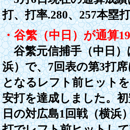
打、打率
.28
0、
2
57本塁
・谷繁（中日）が通算
1
谷繁元信捕手（中日）は5
浜）で、7回表の第
3
打席
となるレフト前ヒットを
安打を達成しました。初
日の対広島
1
回戦（横浜
打でレフト前ヒットして