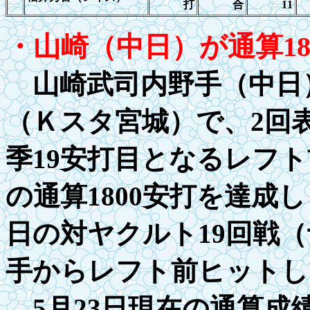
打
合
11
・山崎（中日）が通算
1
山崎武司内野手（中日
（Ｋスタ宮城）で、2回
季19安打目となるレフト
の通算1800安打を達成
日の対ヤクルト
19
回戦（
手からレフト前ヒットし
5月
23
日現在の通算成