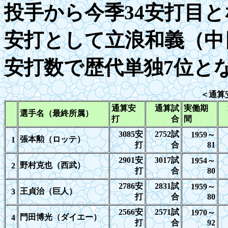
投手から今季34安打目と
安打として
立浪和義（中
安打数で歴代単独7位と
＜通算
通算安
通算試
実働期
選手名（最終所属）
打
合
間
3085
安
2752
試
1959
～
張本勲（ロッテ）
1
打
合
81
2901
安
3017
試
1954
～
野村克也（西武）
2
打
合
80
2786
安
2831
試
1959
～
王貞治（巨人）
3
打
合
80
2566
安
2571
試
1970
～
門田博光（ダイエー）
4
打
合
92