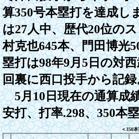
算
350
号本塁打を達成し
は27人中、歴代20位の
村克也
645
本、門田博光
5
塁打は
98
年
9
月
5
日の対西
回裏に西口投手から記録
5月10日現在の通算成
安打、打率
.
298、
350
本塁
＜
350
本