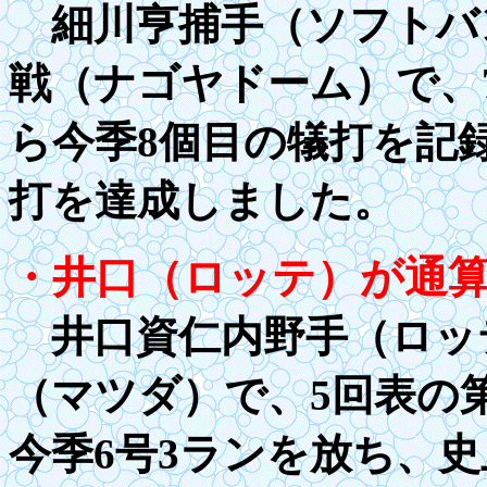
細川亨捕手（ソフトバン
戦（ナゴヤドーム）で、
ら今季8個目の犠打を記
打を達成しました。
・井口（ロッテ）が通
井口資仁内野手（ロッテ
（マツダ）で、5回表の
今季6号3ランを放ち、史