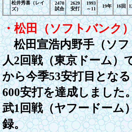
松井秀喜（レイ
2470
2629
1993
19
年
16
回
1
試合
安打
～
11
ズ）
・松田（ソフトバンク
松田宣浩内野手（ソフト
人2回戦（東京ドーム）
から今季53安打目とな
600
安打を達成しました
武1回戦（ヤフードーム
録。