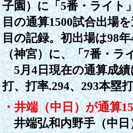
子園）に「5番・ライト」
目の通算
1500
試合出場を
目の記録。初出場は
9
8
（神宮）に、「
7
番・ラ
5月4日現在の通算成績
打、打率
.2
94、293本塁
・井端（中日）が通算
1
井端弘和内野手（中日）