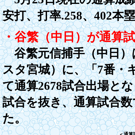
安打、打率
.2
58、
402
本
・谷繁（中日）が通算試
谷繁元信捕手（中日）は
スタ宮城）に、「7番・
て通算2678試合出場とな
試合を抜き、通算試合数
た。
＜通算