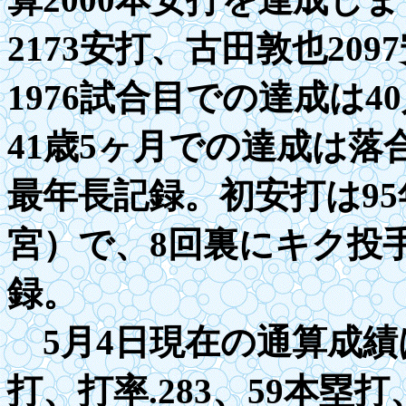
2173
安打、古田敦也
2097
1976試合目での達成は
41歳5ヶ月での達成は落
最年長記録。初安打は
95
宮）で、
8
回裏にキク投
録。
5月4日現在の通算成績
打、打率
.283
、
5
9本塁打