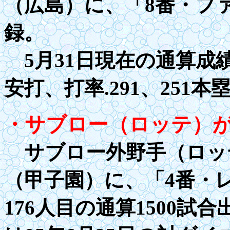
（広島）に、「
8
番・フ
録。
5月31日現在の通算成
安打、打率
.29
1、251本
・サブロー（ロッテ）
サブロー外野手（ロッテ
（甲子園）に、「
4
番・
176人目の通算
1500
試合