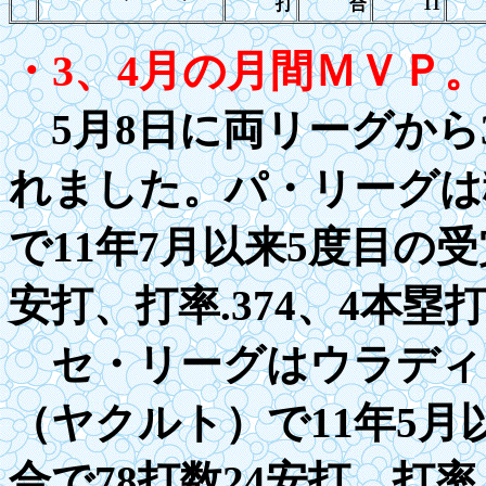
打
合
11
・
3
、
4
月の月間ＭＶＰ
5
月8日に両リーグから
れました。パ・リーグは
で11年7月以来5度目の受
安打、打率
.3
74、4本塁
セ・リーグはウラディ
（ヤクルト）で11年
5
月
合で78打数24安打、打率