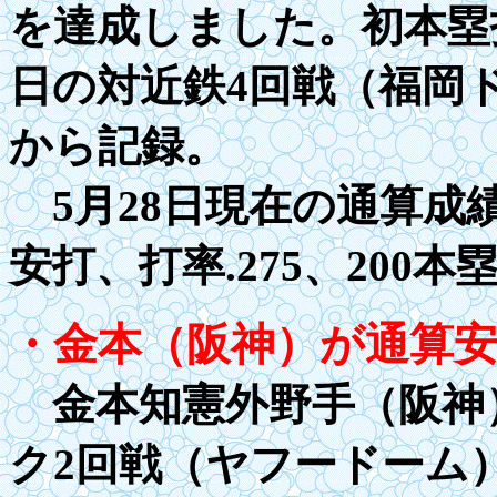
を達成しました。初本塁
日の対近鉄
4
回戦（福岡
から記録。
5月28日現在の通算成績は1
安打、打率
.27
5、
200
本塁
・金本（阪神）が通算安
金本知憲外野手（阪神）
ク2回戦（ヤフードーム