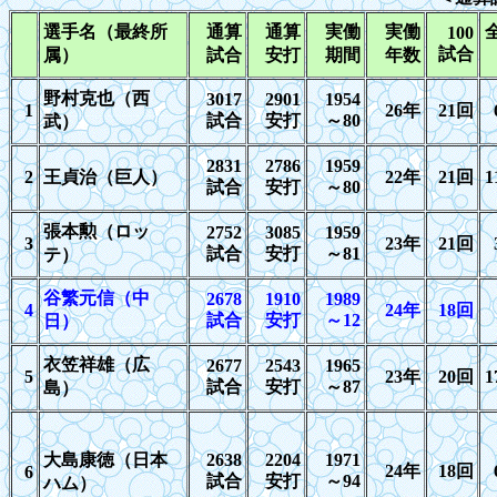
選手名（最終所
通算
通算
実働
実働
100
試合
属）
試合
安打
期間
年数
野村克也（西
3017
2901
1954
1
26
年
21
回
試合
安打
～
80
武）
2831
2786
1959
2
王貞治（巨人）
22
年
21
回
1
試合
安打
～
80
張本勲（ロッ
2752
3085
1959
3
23
年
21
回
試合
安打
～
81
テ）
谷繁元信（中
26
78
1
910
1989
4
2
4年
18
回
試合
安打
～
1
2
日）
衣笠祥雄（広
2677
2543
1965
5
23
年
20
回
1
試合
安打
～
87
島）
大島康徳（日本
2638
2204
1971
24
年
18
回
6
試合
安打
～
94
ハム）