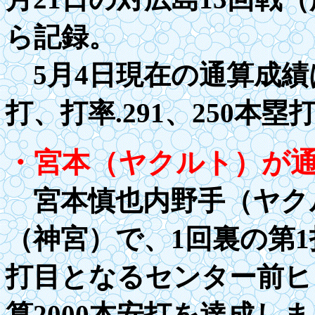
ら記録。
5月4日現在の通算成績
打、打率
.29
1、
250
本塁打
・宮本（ヤクルト）が
宮本慎也内野手（ヤクル
（神宮）で、1回裏の第1
打目となるセンター前ヒ
算
2000
本安打を達成しま