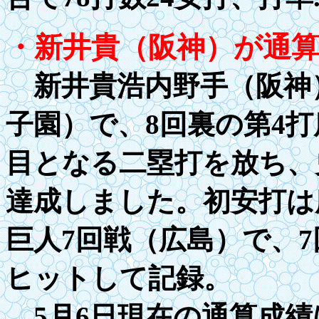
・新井貴（阪神）が通
新井貴浩内野手（阪神）
子園）で、8回裏の第4打
目となる二塁打を放ち、
達成しました。初安打は
巨人
7
回戦（広島）で、
7
ヒットして記録。
5月6日現在の通算成績