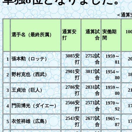
＜通算
通算安
通算試
実働期
10
選手名（最終所属）
打
合
間
3085
安
2752
試
1959
～
張本勲（ロッテ）
2
1
打
合
81
2901
安
3017
試
1954
～
野村克也（西武）
1
2
打
合
80
2786
安
2831
試
1959
～
王貞治（巨人）
2
3
打
合
80
2566
安
2571
試
1970
～
門田博光（ダイエー）
1
4
打
合
92
2543
安
2677
試
1965
～
衣笠祥雄（広島）
1
5
打
合
87