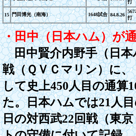
打
567
門田博光（南海）
1648
試合
15
84.8.26
打
・田中（日本ハム）が
田中賢介内野手（日本ハ
戦（ＱＶＣマリン）に、
して史上
4
50人目の通算
1
た。日本ハムでは21人目
日の対西武22回戦（東
トの守備に付いて記録。