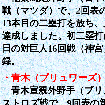
戦（マツダ）で、2回表
13本目の二塁打を放ち、
達成しました。初二塁打
日の対巨人
16
回戦（神宮
録。
・青木（ブリュワーズ
青木宣親外野手（ブリュ
ストロズ戦で、9回表の第