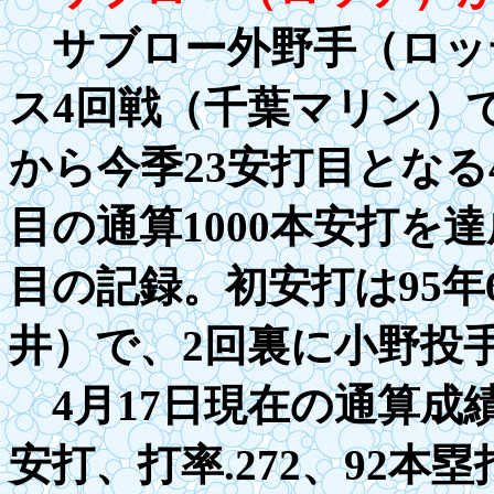
サブロー外野手（ロッテ
ス4回戦（千葉マリン）
から今季23安打目となる
目の通算
1000
本安打を達
目の記録。初安打は
9
5年
井）で、2回裏に小野投
4月17日現在の通算成績
安打、打率
.27
2、92本塁