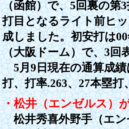
（函館）で、5回裏の第3
打目となるライト前ヒッ
成しました。初安打は
0
（大阪ドーム）で、3回
5月9日現在の通算成績は
打、打率
.
263、27本塁打
・松井（エンゼルス）
松井秀喜外野手（エンゼ