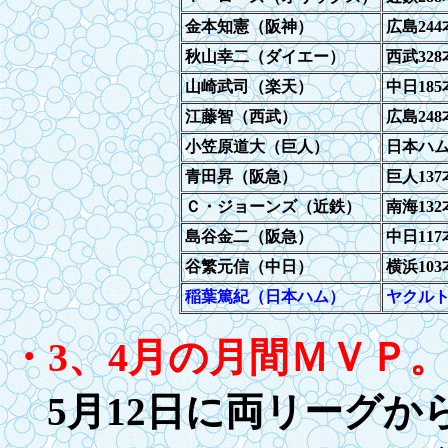
金本知憲（阪神）
広島244
秋山幸二（ダイエー）
西武32
山崎武司（楽天）
中日18
江藤智（西武）
広島248
小笠原道大（巨人）
日本ハム
青田昇（阪急）
巨人13
Ｃ・ジョーンズ（近鉄）
南海132
島谷金二（阪急）
中日117
谷繁元信（中日）
横浜103
稲葉篤紀（日本ハム）
ヤクルト
・
3、4
月の月間ＭＶＰ
5
月12日に両リーグか