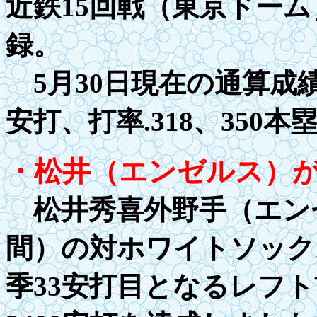
近鉄
15
回戦（東京ドーム
録。
5月30日現在の通算成
安打、打率
.318
、
350
本塁
・松井（エンゼルス）
松井秀喜外野手（エンゼ
間）の対ホワイトソック
季33安打目となるレフ