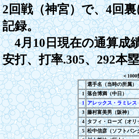
2回戦（神宮）で、4回
記録。
4月
1
0日現在の通算成
安打、打率
.
305、292本
＜
1000
選手名（当時の所属）
1
落合博満（中日）
1
アレックス・ラミレス
3
藤村富美男（阪神）
4
タフィ・ローズ（オリ
5
松中信彦（ソフトバン