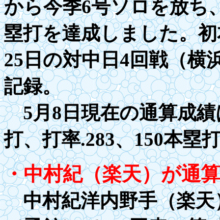
から今季6号ソロを放ち、
塁打を達成しました。初
25
日の対中日
4
回戦（横
記録。
5月8日現在の通算成績は8
打、打率
.28
3、
150
本塁打
・中村紀（楽天）が通
中村紀洋内野手（楽天）