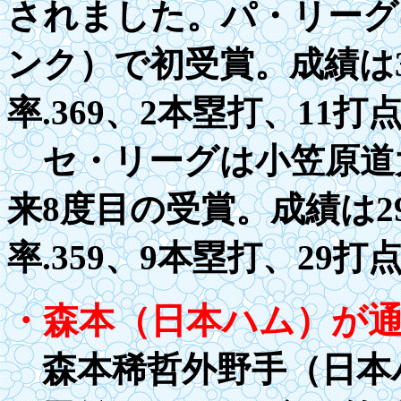
されました。パ・リーグ
ンク）で
初
受賞。成績は3
率
.3
69、2本塁打、
11
打
セ・リーグは小笠原道
来8度目の受賞。成績は
2
率
.3
59、9本塁打、29打
・森本（日本ハム）が
森本稀哲外野手（日本ハ