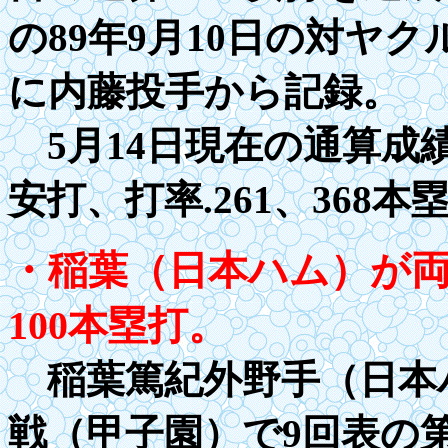
の
89
年
9
月
10
日の対ヤク
に内藤投手から記録。
5月14日現在の通算成
安打、打率
.26
1、
3
68本
・稲葉（日本ハム）が両
100本塁打。
稲葉篤紀外野手（日本ハ
戦（甲子園）で9回表の