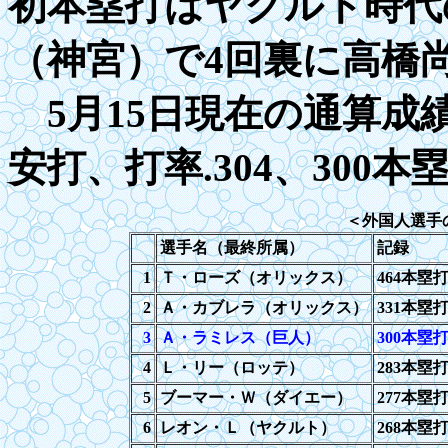
初本塁打はヤクルト時代
（神宮）で
4
回裏に高橋
5月
1
5日現在の通算成
安打、打率
.30
4、300本
＜外国人選手
選手名（最終所属）
記録
1
Ｔ・ローズ（オリックス）
4
64本塁
2
Ａ・カブレラ（オリックス）
3
31本塁
3
Ａ・ラミレス（巨人）
300
本塁
4
Ｌ・リー（ロッテ）
283
本塁
5
ブーマー・Ｗ（ダイエー）
277
本塁
6
レオン・Ｌ（ヤクルト）
268
本塁