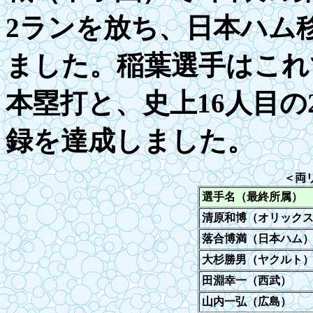
2ランを放ち、日本ハム移
ました。稲葉選手はこれで
本塁打と、史上16人目の
録を達成しました。
＜
両
選手名（最終所属）
清原和博（オリック
落合博満（日本ハム
大杉勝男（ヤクルト
田淵幸一（西武）
山内一弘（広島）