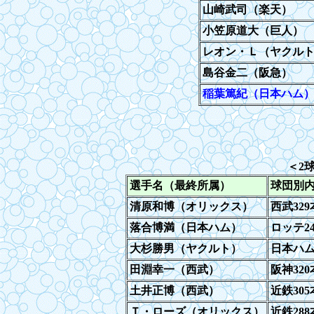
山崎武司（楽天）
小笠原道大（巨人）
レオン・Ｌ（ヤクル
島谷金二（阪急）
稲葉篤紀（日本ハム
＜
2
選手名（最終所属）
球団別
清原和博（オリックス）
西武329
落合博満（日本ハム）
ロッテ2
大杉勝男（ヤクルト）
日本ハ
田淵幸一（西武）
阪神320
土井正博（西武）
近鉄305
Ｔ・ローズ（オリックス）
近鉄28