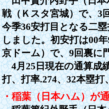
田中賢介内野手（日本ハ
戦（Ｋスタ宮城）で、
3
今季36安打目となる二
しました。初安打は
00
年
京ドーム）で
、9
回裏に
4月25日現在の通算成績
打、打率
.27
4、32本塁打
・稲葉（日本ハム）が