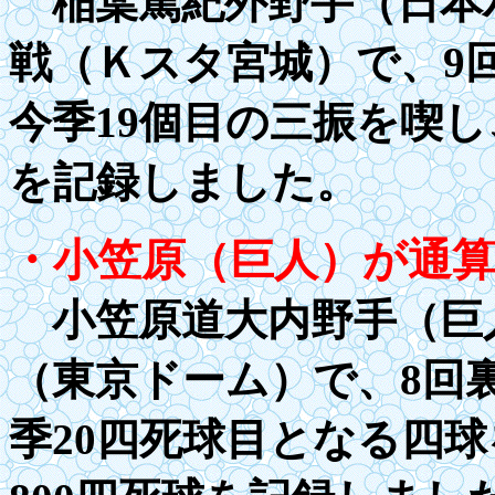
稲葉篤紀外野手（日本ハ
戦（Ｋスタ宮城）で、9
今季19個目の三振を喫し
を記録しました。
・小笠原（巨人）が通
小笠原道大内野手（巨人
（東京ドーム）で、8回
季20四死球目となる四球