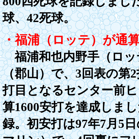
800
四死球を記録しまし
球、42死球。
・福浦（ロッテ）が通
福浦和也内野手（ロッ
（郡山）で、3回表の第2
打目となるセンター前ヒ
算
1600
安打を達成しまし
録。初安打は
97
年
7
月
5
日