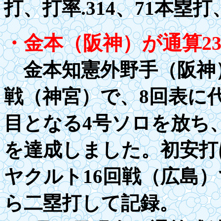
打、打率
.31
4、71本塁打
・金本（阪神）が通算
2
金本知憲外野手（阪神）
戦（神宮）で、
8
回表に
目となる4号ソロを放ち
を達成しました。初安打
ヤクルト
16
回戦（広島）
ら二塁打して記録。