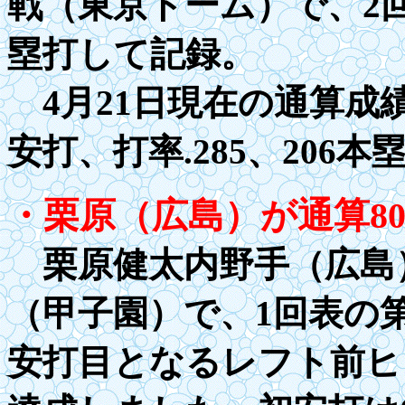
戦（東京ドーム）で、
2
塁打して記録。
4月21日現在の通算成
安打、打率
.28
5、206本
・栗原（広島）が通算
8
栗原健太内野手（広島
（甲子園）で、1回表の第
安打目となるレフト前ヒ