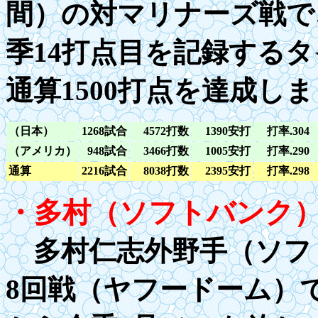
間）の対マリナーズ戦で
季
14
打点目を記録する
タ
通算
1
500打点を達成し
（日本）
1268
試合
4572
打数
1390
安打
打率
.304
（アメリカ）
948試合
3466打数
1005安打
打率
.290
通算
2216試合
8038打数
2395安打
打率
.298
・多村（ソフトバンク
多村仁志外野手（ソフト
8回戦（ヤフードーム）