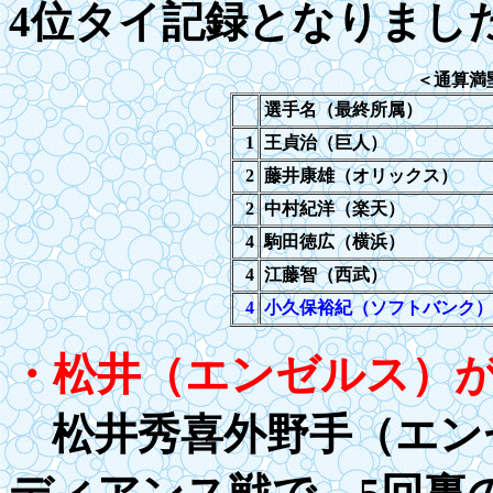
4位タイ記録となりまし
＜通算満
選手名（最終所属）
1
王貞治（巨人）
2
藤井康雄（オリックス）
2
中村紀洋（楽天）
4
駒田徳広（横浜）
4
江藤智（西武）
4
小久保裕紀（ソフトバンク）
・松井（エンゼルス）
松井秀喜外野手（エン