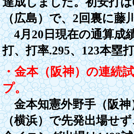
達成しました。初安打は
（広島）で
、2
回裏に藤
4月
20
日現在の通算成績
打、打率
.
295、
1
23本塁
・金本（阪神）
の
連続
プ。
金本知憲外野手（阪神
（横浜）で
先発出場せず