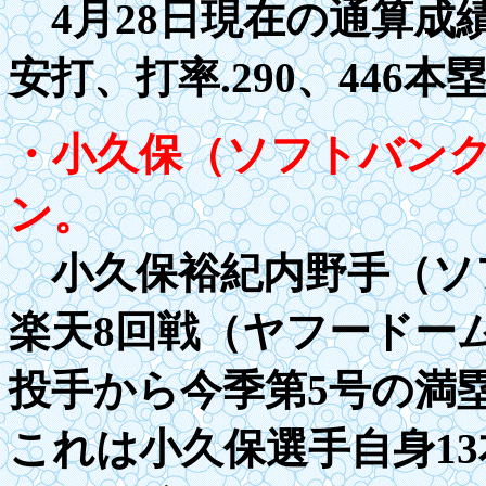
4月28日現在の通算成
安打、打率
.29
0、
4
46本
・小久保（ソフトバン
ン。
小久保裕紀内野手（ソフ
楽天8回戦（ヤフードー
投手から今季第
5
号の満
これは小久保選手自身
1