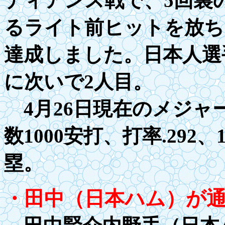
ディアンス戦で、5回裏の
るライト前ヒットを放ち
達成しました。日本人選
に次いで2人目。
4月26日現在のメジャー通
数
1000
安打、打率
.
292、
塁。
・田中（日本ハム）が