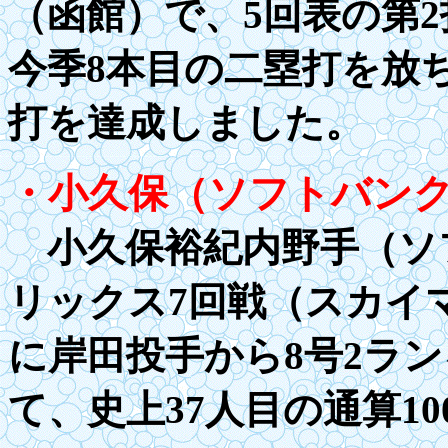
（函館）で、5回表の第
今季8本目の二塁打を放ち
打を達成しました。
・小久保（ソフトバン
小久保裕紀内野手（ソ
リックス7回戦（スカイ
に岸田投手から8号2ラン
て、史上37人目の通算
10