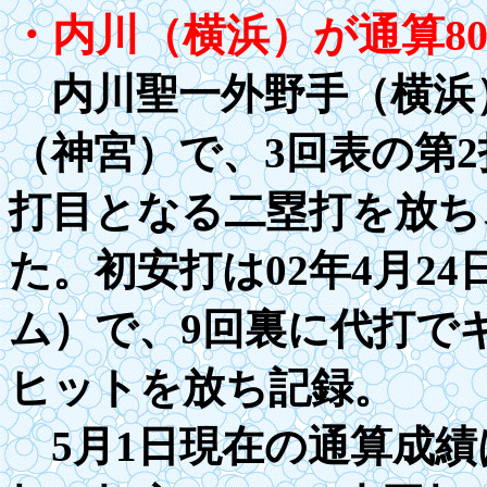
・内川（横浜）が通算
8
内川聖一外野手（横浜）
（神宮）で、3回表の第2
打目となる二塁打を放ち
た。初安打は
02
年
4
月
24
ム）で、
9
回裏に代打で
ヒットを放ち記録。
5月1日現在の通算成績