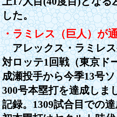
上17人目(40度目)と
した。
・ラミレス（巨人）が
アレックス・ラミレス
対ロッテ1回戦（東京ド
成瀬投手から今季13号ソ
300
号本塁打を達成しま
記録。1309試合目での