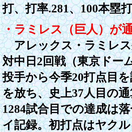
打、打率
.2
81、
100
本塁打
・ラミレス（巨人）が
アレックス・ラミレス
対中日2回戦（東京ドー
投手から今季20打点目
を放ち、史上
3
7人目の通
1284試合目での達成は
イ記録。初打点は
ヤクル