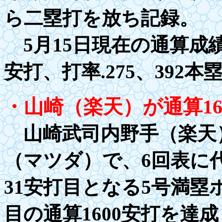
ら二塁打を放ち記録。
5月15日現在の通算成
安打、打率
.27
5、
3
92本
・山崎（楽天）が通算
1
山崎武司内野手（楽天）
（マツダ）で、6回表に
31安打目となる5号満塁
目の通算
1600
安打を達成