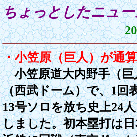
ちょっとしたニ
2
・小笠原（巨人）が通
小笠原道大内野手（巨人
（西武ドーム）で、1回
13号ソロを放ち史上24
しました。初本塁打は日