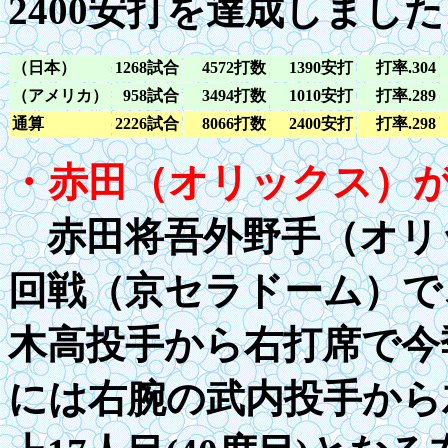
2400
安打を達成しました
（日本）
1268
試合
4572
打数
1390
安打
打率
.304
（アメリカ）
958試合
3
494打数
1010
安打
打率
.289
通算
2
226試合
8066打数
2400
安打
打率
.298
・赤田（オリックス）
赤田将吾外野手（オリ
回戦（京セラドーム）で
木高投手から右打席で今
には右腕の武内投手から