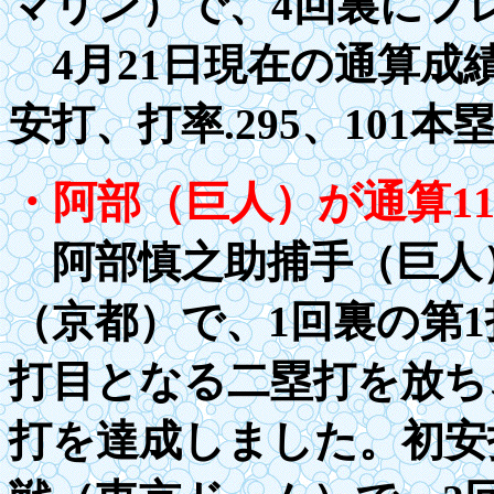
マリン）で
、4
回裏にフ
4月
2
1日現在の通算成
安打、打率
.29
5、101本
・阿部（巨人）が通算
1
阿部慎之助捕手（巨人）
（京都）で、1回裏の第
打目となる二塁打を放ち
打を達成しました。初安