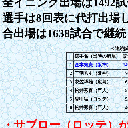
全イニング出場は1492
選手は8回表に代打出場し
合出場は1638試合で継
＜連続
選手名（当時の所属）
記
1
金本知憲（阪神）
14
2
三宅秀史（阪神）
7
3
衣笠祥雄（広島）
6
4
松井秀喜（巨人）
5
5
愛甲猛（ロッテ）
5
6
松井秀喜（巨人）
4
・サブロー（ロッテ）