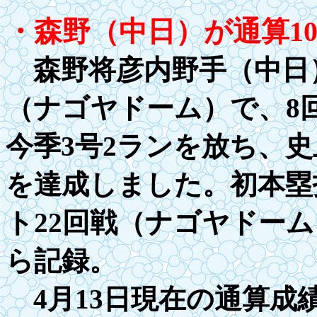
・森野（中日）が通算
1
森野将彦内野手（中日）
（ナゴヤドーム）で、8
今季3号
2
ランを放ち、史
を達成しました。初本塁打
ト22回戦（ナゴヤドー
ら記録。
4月13日現在の通算成績は