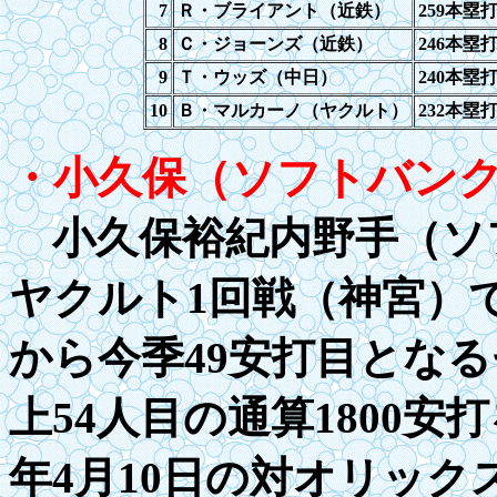
7
Ｒ・ブライアント（近鉄）
259
本塁
8
Ｃ・ジョーンズ（近鉄）
246
本塁
9
Ｔ・ウッズ（中日）
2
40本塁
10
Ｂ・マルカーノ（ヤクルト）
232
本塁
・小久保（ソフトバン
小久保裕紀内野手（ソフ
ヤクルト1回戦（神宮）
から今季49安打目とな
上54人目の通算
1
8
00
安打
年
4
月
10
日の対オリック