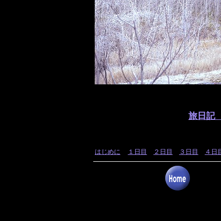
旅日記
はじめに
１日目
２日目
３日目
４日